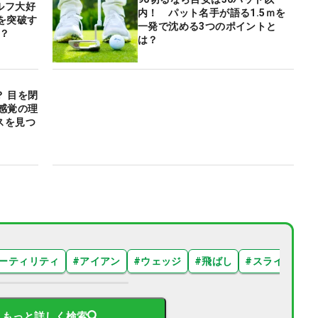
ルフ大好
内！ パット名手が語る1.5ｍを
を突破す
一発で沈める3つのポイントと
は？
は？
 目を閉
感覚の理
スを見つ
ーティリティ
#
アイアン
#
ウェッジ
#
飛ばし
#
スライス
#
もっと詳しく検索