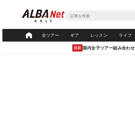
全ツアー
ギア
レッスン
ライフ
国内女子ツアー組み合わせ
注目