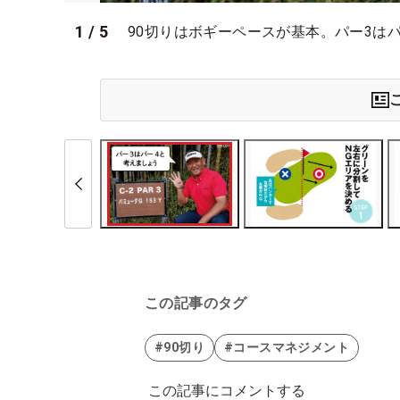
1
/
5
90切りはボギーペースが基本。パー3は
この記事のタグ
#90切り
#コースマネジメント