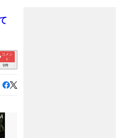
て
コメン
ト
0
件