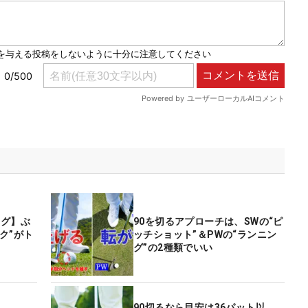
ング】ぶ
90を切るアプローチは、SWの“ピ
ク”がト
ッチショット”＆PWの“ランニン
グ”の2種類でいい
90切るなら目安は36パット以