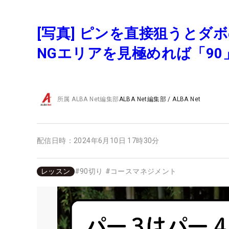
[写真] ピンを直接狙うとダ
NGエリアを見極めれば「90
所属
ALBA Net編集部
ALBA Net編集部
/
ALBA Net
配信日時：
2024年6月10日 17時30分
レッスン
#
90切り
#
コースマネジメント