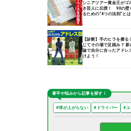
シニアツアー賞金王がゴ
き芸人に伝授！ 90の壁
るための“4つの法則”と
【診断】手のヒラを擦る？
じてその場で足踏み？ 新
論で自分に合ったアドレ
けよう！
番手や悩みから記事を探す！
#
球が上がらない
#
ドライバー
#
ユ