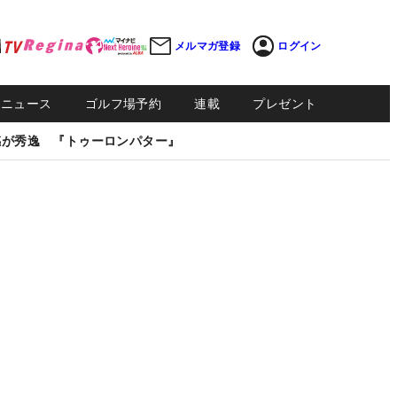
メルマガ登録
ログイン
Sニュース
ゴルフ場予約
連載
プレゼント
感が秀逸 『トゥーロンパター』