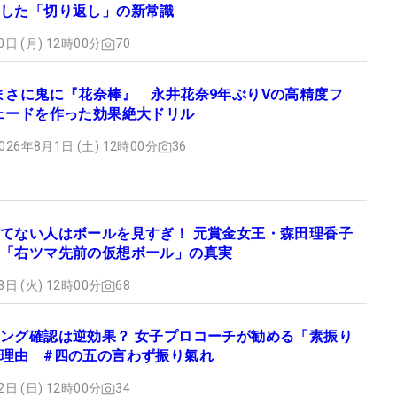
した「切り返し」の新常識
0日 (月) 12時00分
70
まさに鬼に『花奈棒』 永井花奈9年ぶりVの高精度フ
ェードを作った効果絶大ドリル
026年8月1日 (土) 12時00分
36
てない人はボールを見すぎ！ 元賞金女王・森田理香子
「右ツマ先前の仮想ボール」の真実
8日 (火) 12時00分
68
ング確認は逆効果？ 女子プロコーチが勧める「素振り
理由 #四の五の言わず振り氣れ
2日 (日) 12時00分
34