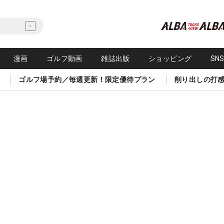
漫画
ゴルフ動画
雑誌出版
ショッピング
SN
ゴルフ場予約／毎週更新！限定優待プラン
削り出しの打