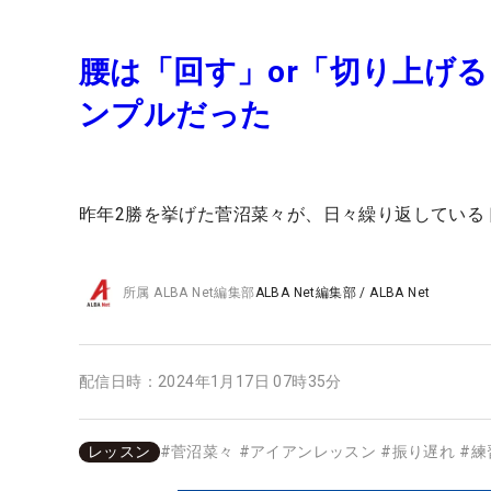
腰は「回す」or「切り上げ
ンプルだった
昨年2勝を挙げた菅沼菜々が、日々繰り返している
所属
ALBA Net編集部
ALBA Net編集部
/
ALBA Net
配信日時：
2024年1月17日 07時35分
レッスン
#
菅沼菜々
#
アイアンレッスン
#
振り遅れ
#
練