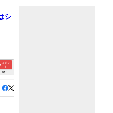
はシ
コメン
ト
0
件