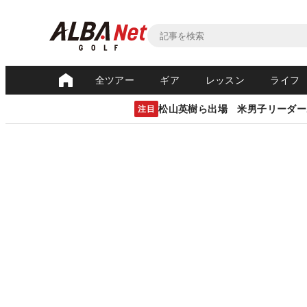
全ツアー
ギア
レッスン
ライフ
松山英樹ら出場 米男子リーダー
注目