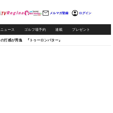
メルマガ登録
ログイン
Sニュース
ゴルフ場予約
連載
プレゼント
しの打感が秀逸 『トゥーロンパター』