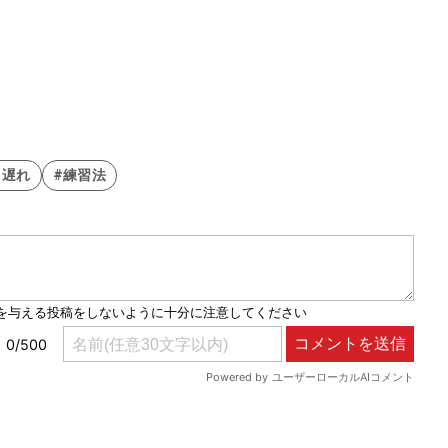
り遅れ
#練習法