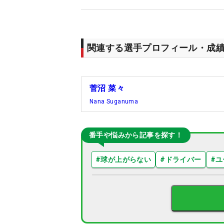
関連する選手プロフィール・成
菅沼 菜々
Nana Suganuma
番手や悩みから記事を探す！
#
球が上がらない
#
ドライバー
#
ユ