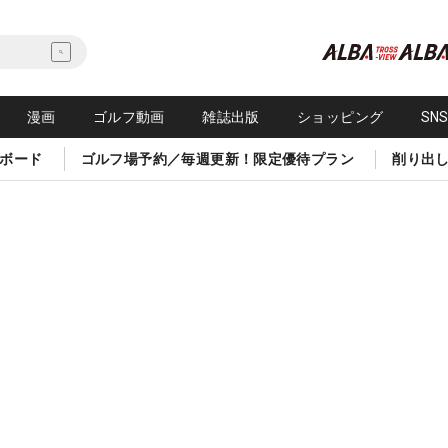
漫画
ゴルフ動画
雑誌出版
ショッピング
SN
ボード
ゴルフ場予約／毎週更新！限定優待プラン
削り出