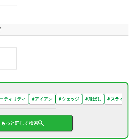
績
ーティリティ
#
アイアン
#
ウェッジ
#
飛ばし
#
スライス
#
もっと詳しく検索