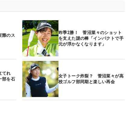
昨季2勝！ 菅沼菜々のショット
実際のス
を支えた謎の棒「インパクトで手
】
元が浮かなくなります」
立てれ
女子トーク炸裂？ 菅沼菜々が高
一部を石
校ゴルフ部同期と楽しい再会