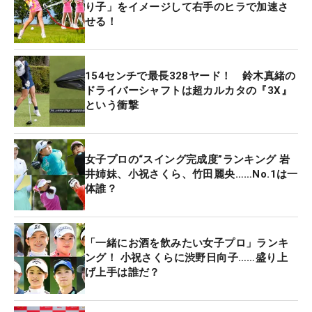
り子」をイメージして右手のヒラで加速さ
せる！
154センチで最長328ヤード！ 鈴木真緒の
ドライバーシャフトは超カルカタの『3X』
という衝撃
女子プロの“スイング完成度”ランキング 岩
井姉妹、小祝さくら、竹田麗央……No.1は一
体誰？
「一緒にお酒を飲みたい女子プロ」ランキ
ング！ 小祝さくらに渋野日向子……盛り上
げ上手は誰だ？