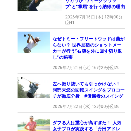
リカワが“ウィークグリッ
プ”と”掌屈”を行う納得の理由
2026年7月16日 (木) 12時00分
41
なぜトミー・フリートウッドは曲が
らない？ 世界屈指のショットメー
カーが行う”右腕を外に回す切り返
し”の秘密
2026年7月21日 (火) 16時29分
20
左へ振り抜いても引っかけない！
阿部未悠の回転スイングをプロコー
チが徹底分析 #優勝者のスイング
2026年7月22日 (水) 12時00分
36
ダフる人は重心が高すぎた！ 人気
女子プロが実践する「丹田アドレ