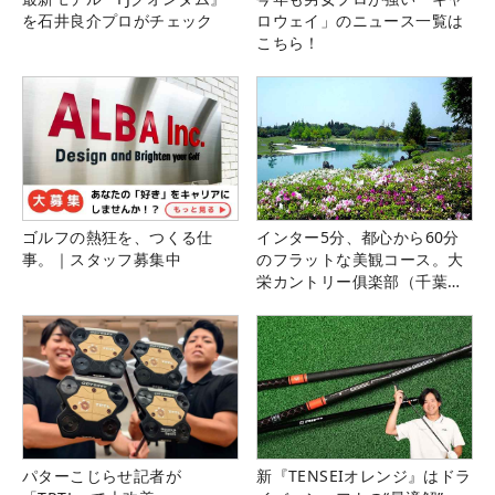
を石井良介プロがチェック
ロウェイ」のニュース一覧は
こちら！
ゴルフの熱狂を、つくる仕
インター5分、都心から60分
事。｜スタッフ募集中
のフラットな美観コース。大
栄カントリー俱楽部（千葉
県）
パターこじらせ記者が
新『TENSEIオレンジ』はドラ