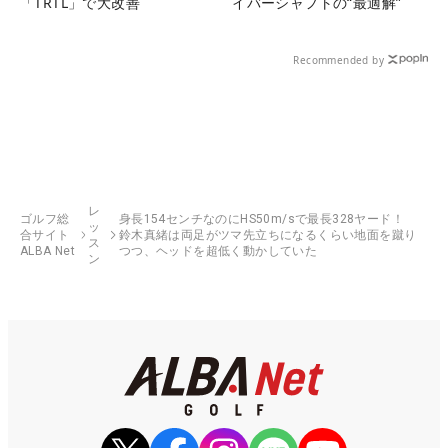
「TRTL」で大改善
イバーシャフトの“最適解”
Recommended by
レ
ゴルフ総
身長154センチなのにHS50m/sで最長328ヤード！
ッ
合サイト
鈴木真緒は両足がツマ先立ちになるくらい地面を蹴り
ス
ALBA Net
つつ、ヘッドを超低く動かしていた
ン