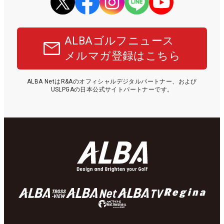
ALBAゴルフニュース
メルマガ登録はこちら
ALBA NetはR&Aのオフィシャルデジタルパートナー、および
USLPGAの日本公式サイトパートナーです。