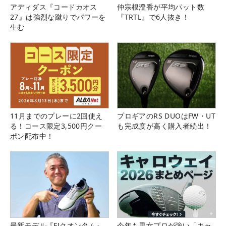
アディダス『コードカオス
仲宗根澄香が平均パット数
27』は強烈な蹴りでパワーを
『TRTL』で6人抜き！
生む
11月までのプレーに2回使え
プロギアのRS DUOはFW・UT
る！コース限定3,500円クー
も完成度が高く購入者続出！
ポン配布中！
最新モデル『FJクオンタム』
今年も男女プロが強い「キャ