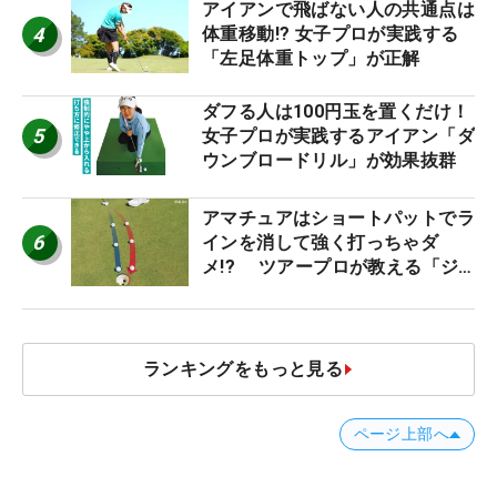
アイアンで飛ばない人の共通点は
4
体重移動!? 女子プロが実践する
「左足体重トップ」が正解
ダフる人は100円玉を置くだけ！
5
女子プロが実践するアイアン「ダ
ウンブロードリル」が効果抜群
アマチュアはショートパットでラ
6
インを消して強く打っちゃダ
メ!? ツアープロが教える「ジ
ャストタッチ」なら3パットが激
減するワケ
ランキングをもっと見る
ページ上部へ