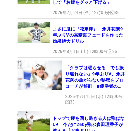
しで「お腹をグッと下げる」
2026年7月24日 (金) 12時00分
36
まさに鬼に『花奈棒』 永井花奈9
年ぶりVの高精度フェードを作った
効果絶大ドリル
2026年8月1日 (土) 12時00分
36
「クラブは遅らせる、でも振
り遅れない」9年ぶりV、永井
花奈の曲がらない秘密をプロ
コーチが解剖 #優勝者のス
イング
2026年7月15日 (水) 12時00分
33
トップで腰を回し過ぎる人は飛ばな
い! 今だに260y飛ぶ森田理香子が
教える『お腹ドリル』