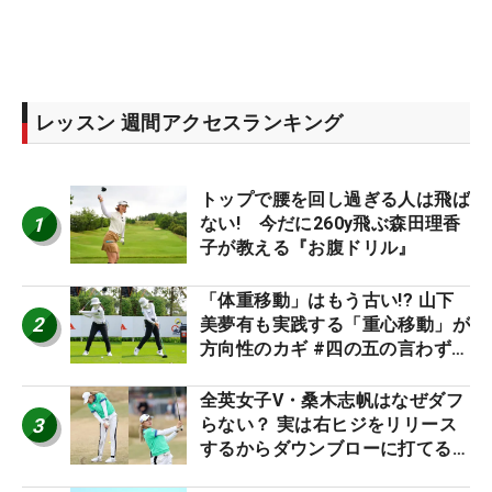
レッスン 週間アクセスランキング
トップで腰を回し過ぎる人は飛ば
1
ない! 今だに260y飛ぶ森田理香
子が教える『お腹ドリル』
「体重移動」はもう古い!? 山下
2
美夢有も実践する「重心移動」が
方向性のカギ #四の五の言わず振
り氣れ
全英女子V・桑木志帆はなぜダフ
3
らない？ 実は右ヒジをリリース
するからダウンブローに打てる #
優勝者のスイング