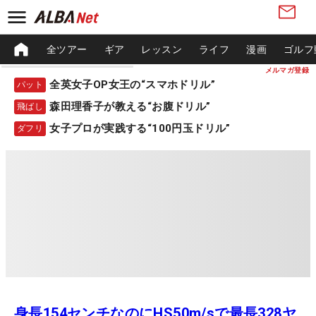
全ツアー
ギア
レッスン
ライフ
漫画
ゴルフ
メルマガ登録
全英女子OP女王の“スマホドリル”
パット
森田理香子が教える“お腹ドリル”
飛ばし
女子プロが実践する“100円玉ドリル”
ダフリ
身長154センチなのにHS50m/sで最長328ヤ