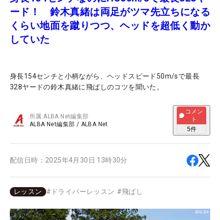
ード！ 鈴木真緒は両足がツマ先立ちになる
くらい地面を蹴りつつ、ヘッドを超低く動か
していた
身長154センチと小柄ながら、ヘッドスピード50m/sで最長
328ヤードの鈴木真緒に飛ばしのコツを聞いた。
コメン
所属
ALBA Net編集部
ト
ALBA Net編集部
/
ALBA Net
5
件
配信日時：
2025年4月30日 13時30分
レッスン
#
ドライバーレッスン
#
飛ばし