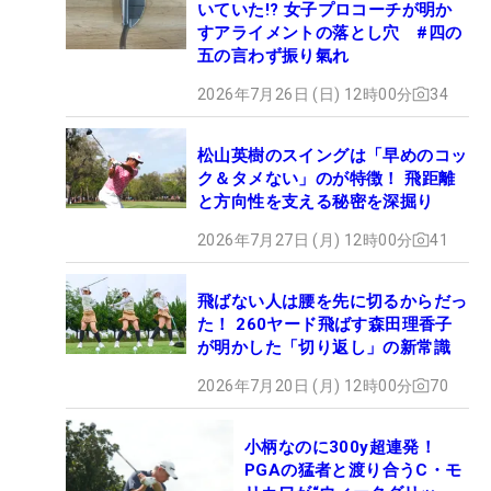
いていた!? 女子プロコーチが明か
すアライメントの落とし穴 #四の
五の言わず振り氣れ
2026年7月26日 (日) 12時00分
34
松山英樹のスイングは「早めのコッ
ク＆タメない」のが特徴！ 飛距離
と方向性を支える秘密を深掘り
2026年7月27日 (月) 12時00分
41
飛ばない人は腰を先に切るからだっ
た！ 260ヤード飛ばす森田理香子
が明かした「切り返し」の新常識
2026年7月20日 (月) 12時00分
70
小柄なのに300y超連発！
PGAの猛者と渡り合うC・モ