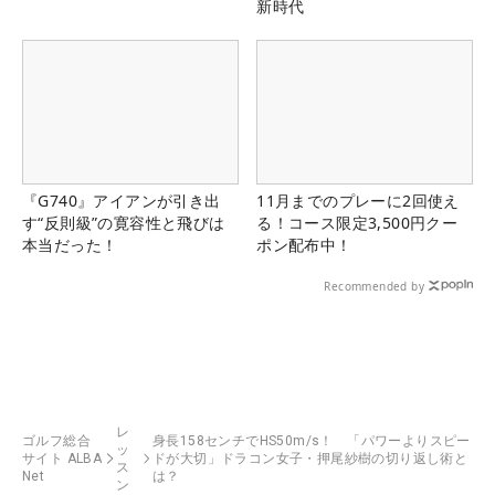
新時代
『G740』アイアンが引き出
11月までのプレーに2回使え
す“反則級”の寛容性と飛びは
る！コース限定3,500円クー
本当だった！
ポン配布中！
Recommended by
レ
ゴルフ総合
身長158センチでHS50m/s！ 「パワーよりスピー
ッ
サイト ALBA
ドが大切」ドラコン女子・押尾紗樹の切り返し術と
ス
Net
は？
ン