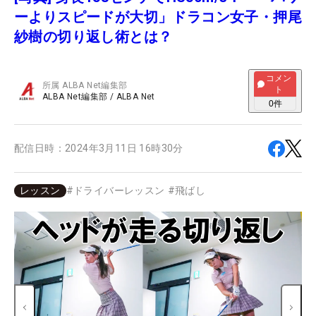
ーよりスピードが大切」ドラコン女子・押尾
紗樹の切り返し術とは？
コメン
所属
ALBA Net編集部
ト
ALBA Net編集部
/
ALBA Net
0
件
配信日時：
2024年3月11日 16時30分
レッスン
#
ドライバーレッスン
#
飛ばし