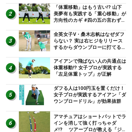
「体重移動」はもう古い!? 山下
2
美夢有も実践する「重心移動」が
方向性のカギ #四の五の言わず振
り氣れ
全英女子V・桑木志帆はなぜダフ
3
らない？ 実は右ヒジをリリース
するからダウンブローに打てる #
優勝者のスイング
アイアンで飛ばない人の共通点は
4
体重移動!? 女子プロが実践する
「左足体重トップ」が正解
ダフる人は100円玉を置くだけ！
5
女子プロが実践するアイアン「ダ
ウンブロードリル」が効果抜群
アマチュアはショートパットでラ
6
インを消して強く打っちゃダ
メ!? ツアープロが教える「ジ