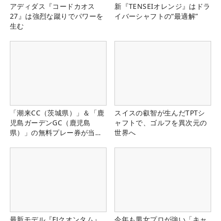
アディダス『コードカオス
新『TENSEIオレンジ』はドラ
27』は強烈な蹴りでパワーを
イバーシャフトの“最適解”
生む
「潮来CC（茨城県）」＆「鹿
スイスの叡智が生んだTPTシ
児島ガーデンGC（鹿児島
ャフトで、ゴルフを異次元の
県）」の無料プレー券が当た
世界へ
る！！
最新モデル『FJクオンタム』
今年も男女プロが強い「キャ