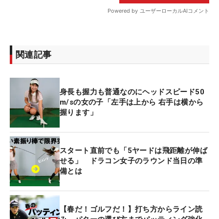
関連記事
身長も握力も普通なのにヘッドスピード50
m/sの女の子「左手は上から 右手は横から
握ります」
スタート直前でも「5ヤードは飛距離が伸ば
せる」 ドラコン女子のラウンド当日の準
備とは
【春だ！ゴルフだ！】打ち方からライン読