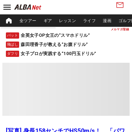
全ツアー
ギア
レッスン
ライフ
漫画
ゴルフ
メルマガ登録
全英女子OP女王の“スマホドリル”
パット
森田理香子が教える“お腹ドリル”
飛ばし
女子プロが実践する“100円玉ドリル”
ダフリ
[写真] 身長158センチでHS50m/s！ 「パワ