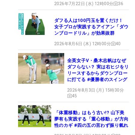
2026年7月22日 (水) 12時00分
36
ダフる人は100円玉を置くだけ！
女子プロが実践するアイアン「ダウ
ンブロードリル」が効果抜群
2026年8月6日 (木) 12時00分
40
全英女子V・桑木志帆はなぜ
ダフらない？ 実は右ヒジをリ
リースするからダウンブロー
に打てる #優勝者のスイング
2026年8月3日 (月) 15時30分
45
「体重移動」はもう古い!? 山下美
夢有も実践する「重心移動」が方向
性のカギ #四の五の言わず振り氣れ