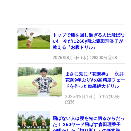
トップで腰を回し過ぎる人は飛ばな
い! 今だに260y飛ぶ森田理香子が
教える『お腹ドリル』
2026年8月5日 (水) 12時00分
68
まさに鬼に『花奈棒』 永井
花奈9年ぶりVの高精度フェー
ドを作った効果絶大ドリル
2026年8月1日 (土) 12時00分
36
飛ばない人は腰を先に切るからだっ
た！ 260ヤード飛ばす森田理香子
が明かした「切り返し」の新常識