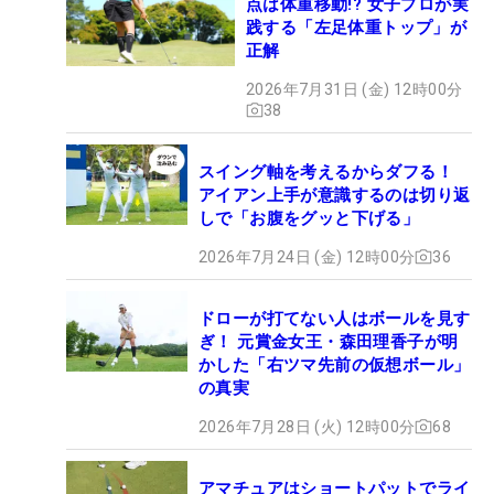
点は体重移動!? 女子プロが実
践する「左足体重トップ」が
正解
2026年7月31日 (金) 12時00分
38
スイング軸を考えるからダフる！
アイアン上手が意識するのは切り返
しで「お腹をグッと下げる」
2026年7月24日 (金) 12時00分
36
ドローが打てない人はボールを見す
ぎ！ 元賞金女王・森田理香子が明
かした「右ツマ先前の仮想ボール」
の真実
2026年7月28日 (火) 12時00分
68
アマチュアはショートパットでライ