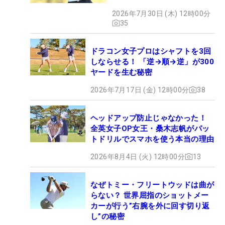
グ
2026年7月30日 (木) 12時00分
35
ドラコン女子プロはシャフトを3回
しならせる！ 「逆→順→逆」が300
ヤードを生む秘密
2026年7月17日 (金) 12時00分
38
ヘッドアップ防止じゃなかった！
全英女子OP女王・桑木志帆がパッ
トドリルでスマホを使う本当の理由
2026年8月4日 (火) 12時00分
13
なぜトミー・フリートウッドは曲が
らない？ 世界屈指のショットメー
カーが行う”右腕を外に回す切り返
し”の秘密