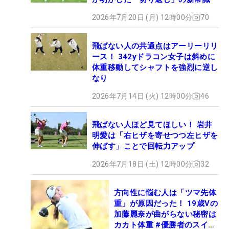
2026年7月20日 (月) 12時00分
70
飛ばない人の共通点はアーリーリリ
ース！ 342yドラコン女子は斜めに
体重移動してシャフトを強烈に逆し
なり
2026年7月14日 (火) 12時00分
46
飛ばない人ほど見てほしい！ 岩井
明愛は「右ヒザを寄せつつ左ヒザを
伸ばす」ことで回転力アップ
2026年7月18日 (土) 12時00分
32
方向性に悩む人は「ツマ先体
重」が原因だった！ 19歳Vの
加藤麗奈が曲がらない秘密は
カカト体重 #優勝者のスイン