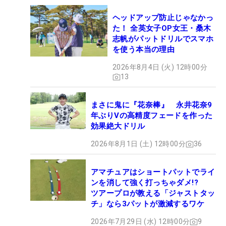
ヘッドアップ防止じゃなかっ
た！ 全英女子OP女王・桑木
志帆がパットドリルでスマホ
を使う本当の理由
2026年8月4日 (火) 12時00分
13
まさに鬼に『花奈棒』 永井花奈9
年ぶりVの高精度フェードを作った
効果絶大ドリル
2026年8月1日 (土) 12時00分
36
アマチュアはショートパットでライ
ンを消して強く打っちゃダメ!?
ツアープロが教える「ジャストタッ
チ」なら3パットが激減するワケ
2026年7月29日 (水) 12時00分
9