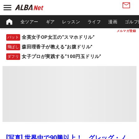
全ツアー
ギア
レッスン
ライフ
漫画
ゴルフ
メルマガ登録
全英女子OP女王の“スマホドリル”
パット
森田理香子が教える“お腹ドリル”
飛ばし
女子プロが実践する“100円玉ドリル”
ダフリ
[写真] 世界中で90勝以上！ グレッグ・ノ