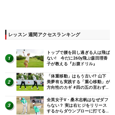
レッスン 週間アクセスランキング
トップで腰を回し過ぎる人は飛ば
1
ない! 今だに260y飛ぶ森田理香
子が教える『お腹ドリル』
「体重移動」はもう古い!? 山下
2
美夢有も実践する「重心移動」が
方向性のカギ #四の五の言わず振
り氣れ
全英女子V・桑木志帆はなぜダフ
3
らない？ 実は右ヒジをリリース
するからダウンブローに打てる #