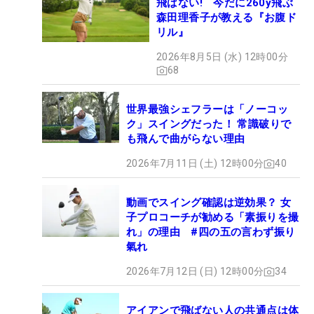
飛ばない! 今だに260y飛ぶ
森田理香子が教える『お腹ド
リル』
2026年8月5日 (水) 12時00分
68
世界最強シェフラーは「ノーコッ
ク」スイングだった！ 常識破りで
も飛んで曲がらない理由
2026年7月11日 (土) 12時00分
40
動画でスイング確認は逆効果？ 女
子プロコーチが勧める「素振りを撮
れ」の理由 #四の五の言わず振り
氣れ
2026年7月12日 (日) 12時00分
34
アイアンで飛ばない人の共通点は体