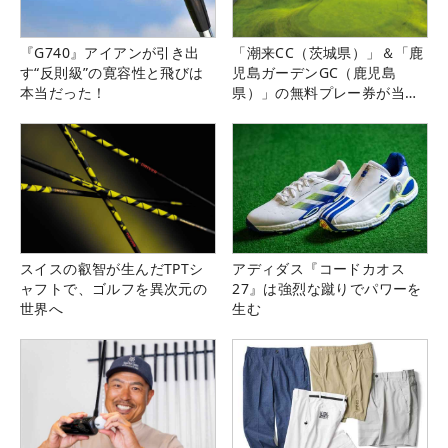
『G740』アイアンが引き出
「潮来CC（茨城県）」＆「鹿
す“反則級”の寛容性と飛びは
児島ガーデンGC（鹿児島
本当だった！
県）」の無料プレー券が当た
る！！
スイスの叡智が生んだTPTシ
アディダス『コードカオス
ャフトで、ゴルフを異次元の
27』は強烈な蹴りでパワーを
世界へ
生む