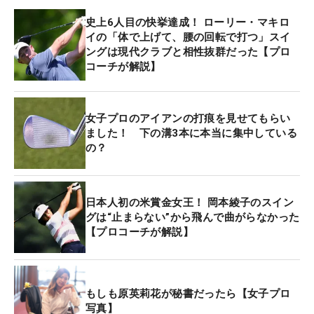
史上6人目の快挙達成！ ローリー・マキロ
イの「体で上げて、腰の回転で打つ」スイ
ングは現代クラブと相性抜群だった【プロ
コーチが解説】
女子プロのアイアンの打痕を見せてもらい
ました！ 下の溝3本に本当に集中している
の？
日本人初の米賞金女王！ 岡本綾子のスイン
グは“止まらない”から飛んで曲がらなかった
【プロコーチが解説】
もしも原英莉花が秘書だったら【女子プロ
写真】