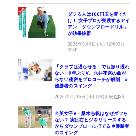
ダフる人は100円玉を置くだ
け！ 女子プロが実践するアイ
アン「ダウンブロードリル」
が効果抜群
2026年8月6日 (木) 12時00分
40
「クラブは遅らせる、でも振り遅れ
ない」9年ぶりV、永井花奈の曲が
らない秘密をプロコーチが解剖 #
優勝者のスイング
2026年7月15日 (水) 12時00分
33
全英女子V・桑木志帆はなぜダフら
ない？ 実は右ヒジをリリースする
からダウンブローに打てる #優勝者
のスイング