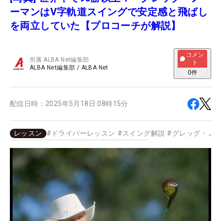
ーマンはV字軌道スイングで安定感と飛ばし
を両立していた【プロコーチが解説】
コメン
所属
ALBA Net編集部
ト
ALBA Net編集部
/
ALBA Net
0
件
配信日時：
2025年5月18日 08時15分
レッスン
#
ドライバーレッスン
#
スイング解説
#
グレッグ・ノ