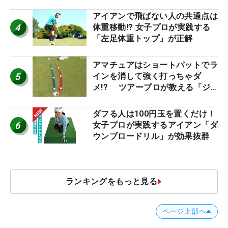
優勝者のスイング
アイアンで飛ばない人の共通点は
4
体重移動!? 女子プロが実践する
「左足体重トップ」が正解
アマチュアはショートパットでラ
5
インを消して強く打っちゃダ
メ!? ツアープロが教える「ジ
ャストタッチ」なら3パットが激
減するワケ
ダフる人は100円玉を置くだけ！
6
女子プロが実践するアイアン「ダ
ウンブロードリル」が効果抜群
ランキングをもっと見る
ページ上部へ