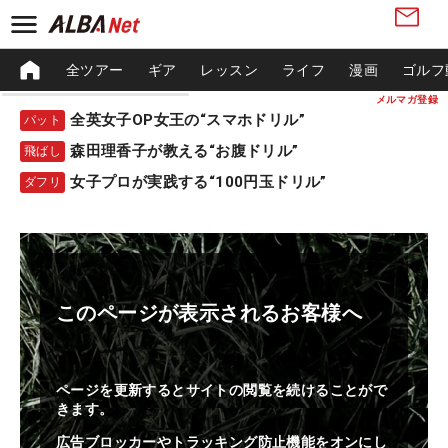
全ツアー
ギア
レッスン
ライフ
漫画
ゴルフ
メルマガ登録
全英女子OP女王の“スマホドリル”
パット
森田理香子が教える“お腹ドリル”
飛ばし
女子プロが実践する“100円玉ドリル”
ダフリ
このページが表示されるお客様へ
ページを更新するとサイトの閲覧を続けることがで
きます。
広告ブロッカーやトラッキング防止機能をオンにし