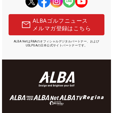
ALBAゴルフニュース
メルマガ登録はこちら
ALBA NetはR&Aのオフィシャルデジタルパートナー、および
USLPGAの日本公式サイトパートナーです。