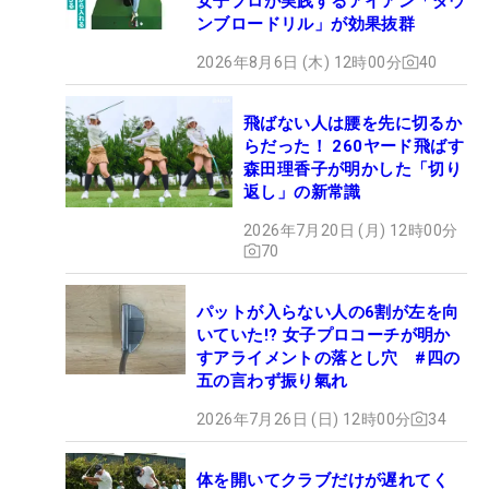
女子プロが実践するアイアン「ダウ
ンブロードリル」が効果抜群
2026年8月6日 (木) 12時00分
40
飛ばない人は腰を先に切るか
らだった！ 260ヤード飛ばす
森田理香子が明かした「切り
返し」の新常識
2026年7月20日 (月) 12時00分
70
パットが入らない人の6割が左を向
いていた!? 女子プロコーチが明か
すアライメントの落とし穴 #四の
五の言わず振り氣れ
2026年7月26日 (日) 12時00分
34
体を開いてクラブだけが遅れてく