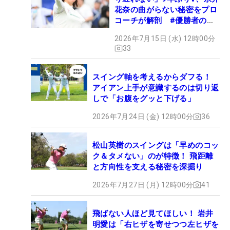
花奈の曲がらない秘密をプロ
コーチが解剖 #優勝者のス
イング
2026年7月15日 (水) 12時00分
33
スイング軸を考えるからダフる！
アイアン上手が意識するのは切り返
しで「お腹をグッと下げる」
2026年7月24日 (金) 12時00分
36
松山英樹のスイングは「早めのコッ
ク＆タメない」のが特徴！ 飛距離
と方向性を支える秘密を深掘り
2026年7月27日 (月) 12時00分
41
飛ばない人ほど見てほしい！ 岩井
明愛は「右ヒザを寄せつつ左ヒザを