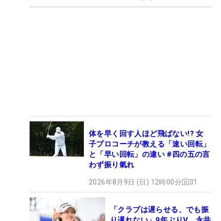
体を早く回す人ほど飛ばない!? 女
子プロコーチが教える「速い回転」
と「早い回転」の違い #四の五の言
わず振り氣れ
2026年8月9日 (日) 12時00分
31
「クラブは遅らせる、でも振
り遅れない」9年ぶりV、永井