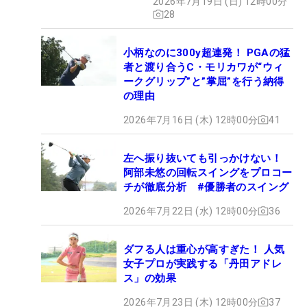
2026年7月19日 (日) 12時00分
28
小柄なのに300y超連発！ PGAの猛
者と渡り合うC・モリカワが“ウィ
ークグリップ”と”掌屈”を行う納得
の理由
2026年7月16日 (木) 12時00分
41
左へ振り抜いても引っかけない！
阿部未悠の回転スイングをプロコー
チが徹底分析 #優勝者のスイング
2026年7月22日 (水) 12時00分
36
ダフる人は重心が高すぎた！ 人気
女子プロが実践する「丹田アドレ
ス」の効果
2026年7月23日 (木) 12時00分
37