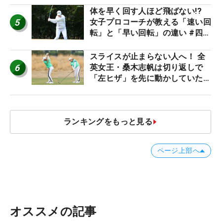
体を早く回す人ほど飛ばない!?
5
女子プロコーチが教える「速い回
転」と「早い回転」の違い #四の
五の言わず振り氣れ
スライスが止まらない人へ！ 全
6
英女王・桑木志帆は切り返しで
「左ヒザ」を先に動かしていた
#優勝者のスイング
ランキングをもっと見る
ページ上部へ
オススメの記事