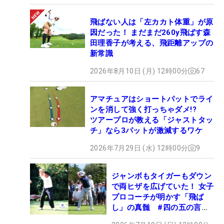
飛ばない人は「左カカト体重」が原
因だった！ まだまだ260y飛ばす森
田理香子が考える、飛距離アップの
新常識
2026年8月10日 (月) 12時00分
67
アマチュアはショートパットでライ
ンを消して強く打っちゃダメ!?
ツアープロが教える「ジャストタッ
チ」なら3パットが激減するワケ
2026年7月29日 (水) 12時00分
9
ジャンボもタイガーもダウン
で両ヒザを広げていた！ 女子
プロコーチが明かす「飛ば
し」の真髄 #四の五の言わ
ず振り氣れ