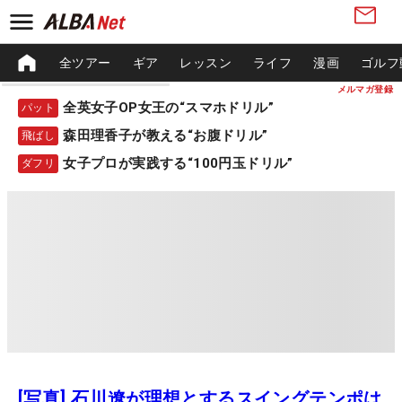
全ツアー
ギア
レッスン
ライフ
漫画
ゴルフ
メルマガ登録
全英女子OP女王の“スマホドリル”
パット
森田理香子が教える“お腹ドリル”
飛ばし
女子プロが実践する“100円玉ドリル”
ダフリ
[写真] 石川遼が理想とするスイングテンポは