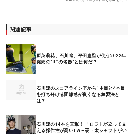
関連記事
原英莉花、石川遼、平田憲聖が使う2022年
発売の”UTの名器”とは何だ？
石川遼のスコアライン下から1本目と4本目
を打ち分ける距離感が良くなる練習法と
は？
石川遼の14本を直撃！ 「ロフトが立って見
える操作性が高い1W＋硬・太シャフトがい