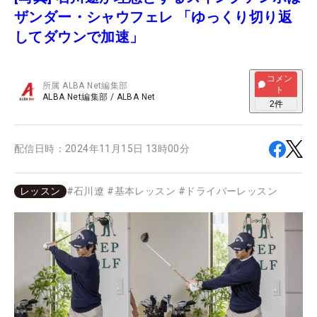
ザンダー・シャウフェレ 「ゆっくり切り返
してダウンで加速」
コメン
所属
ALBA Net編集部
ト
ALBA Net編集部
/
ALBA Net
2
件
配信日時：
2024年11月15日 13時00分
レッスン
#
石川遼
#
基本レッスン
#
ドライバーレッスン