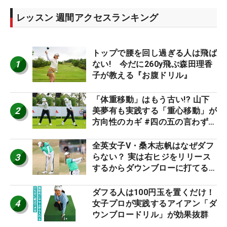
レッスン 週間アクセスランキング
トップで腰を回し過ぎる人は飛ば
1
ない! 今だに260y飛ぶ森田理香
子が教える『お腹ドリル』
「体重移動」はもう古い!? 山下
2
美夢有も実践する「重心移動」が
方向性のカギ #四の五の言わず振
り氣れ
全英女子V・桑木志帆はなぜダフ
3
らない？ 実は右ヒジをリリース
するからダウンブローに打てる #
優勝者のスイング
ダフる人は100円玉を置くだけ！
4
女子プロが実践するアイアン「ダ
ウンブロードリル」が効果抜群