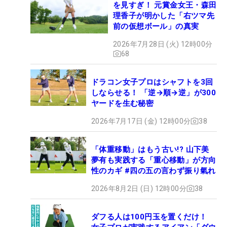
を見すぎ！ 元賞金女王・森田
理香子が明かした「右ツマ先
前の仮想ボール」の真実
2026年7月28日 (火) 12時00分
68
ドラコン女子プロはシャフトを3回
しならせる！ 「逆→順→逆」が300
ヤードを生む秘密
2026年7月17日 (金) 12時00分
38
「体重移動」はもう古い!? 山下美
夢有も実践する「重心移動」が方向
性のカギ #四の五の言わず振り氣れ
2026年8月2日 (日) 12時00分
38
ダフる人は100円玉を置くだけ！