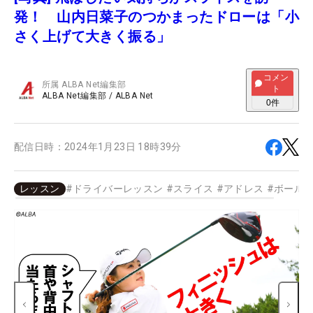
発！ 山内日菜子のつかまったドローは「小
さく上げて大きく振る」
コメン
所属
ALBA Net編集部
ト
ALBA Net編集部
/
ALBA Net
0
件
配信日時：
2024年1月23日 18時39分
レッスン
#
ドライバーレッスン
#
スライス
#
アドレス
#
ボール