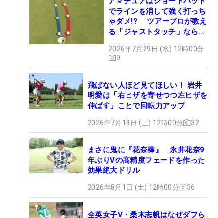
アマチュアはショートパット
でラインを消して強く打っち
ゃダメ!? ツアープロが教え
る「ジャストタッチ」なら3
パットが激減するワケ
2026年7月29日 (水) 12時00分
9
飛ばない人ほど見てほしい！ 岩井
明愛は「右ヒザを寄せつつ左ヒザを
伸ばす」ことで回転力アップ
2026年7月18日 (土) 12時00分
32
まさに鬼に『花奈棒』 永井花奈9
年ぶりVの高精度フェードを作った
効果絶大ドリル
2026年8月1日 (土) 12時00分
36
全英女子V・桑木志帆はなぜダフら