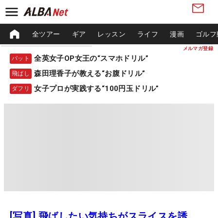
全ツアー
ギア
レッスン
ライフ
漫画
ゴルフ
メルマガ登録
全英女子OP女王の“スマホドリル”
パット
森田理香子が教える“お腹ドリル”
飛ばし
女子プロが実践する“100円玉ドリル”
ダフリ
[写真] 飛ばしたい気持ちがスライスを誘