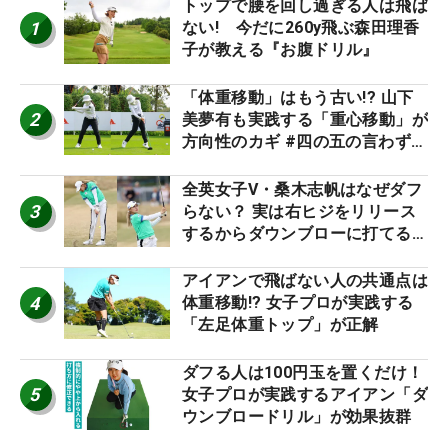
トップで腰を回し過ぎる人は飛ば
1
ない! 今だに260y飛ぶ森田理香
子が教える『お腹ドリル』
「体重移動」はもう古い!? 山下
2
美夢有も実践する「重心移動」が
方向性のカギ #四の五の言わず振
り氣れ
全英女子V・桑木志帆はなぜダフ
3
らない？ 実は右ヒジをリリース
するからダウンブローに打てる #
優勝者のスイング
アイアンで飛ばない人の共通点は
4
体重移動!? 女子プロが実践する
「左足体重トップ」が正解
ダフる人は100円玉を置くだけ！
5
女子プロが実践するアイアン「ダ
ウンブロードリル」が効果抜群