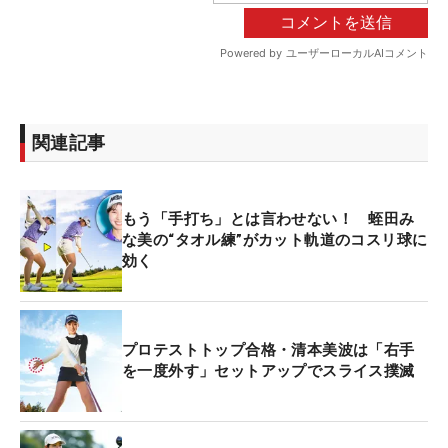
関連記事
もう「手打ち」とは言わせない！ 蛭田み
な美の“タオル練”がカット軌道のコスリ球に
効く
プロテストトップ合格・清本美波は「右手
を一度外す」セットアップでスライス撲滅