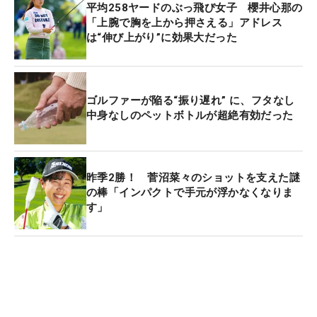
平均258ヤードのぶっ飛び女子 櫻井心那の
「上腕で胸を上から押さえる」アドレス
は“伸び上がり”に効果大だった
ゴルファーが陥る“振り遅れ” に、フタなし
中身なしのペットボトルが超絶有効だった
昨季2勝！ 菅沼菜々のショットを支えた謎
の棒「インパクトで手元が浮かなくなりま
す」