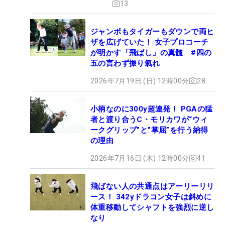
13
ジャンボもタイガーもダウンで両ヒ
ザを広げていた！ 女子プロコーチ
が明かす「飛ばし」の真髄 #四の
五の言わず振り氣れ
2026年7月19日 (日) 12時00分
28
小柄なのに300y超連発！ PGAの猛
者と渡り合うC・モリカワが“ウィ
ークグリップ”と”掌屈”を行う納得
の理由
2026年7月16日 (木) 12時00分
41
飛ばない人の共通点はアーリーリリ
ース！ 342yドラコン女子は斜めに
体重移動してシャフトを強烈に逆し
なり