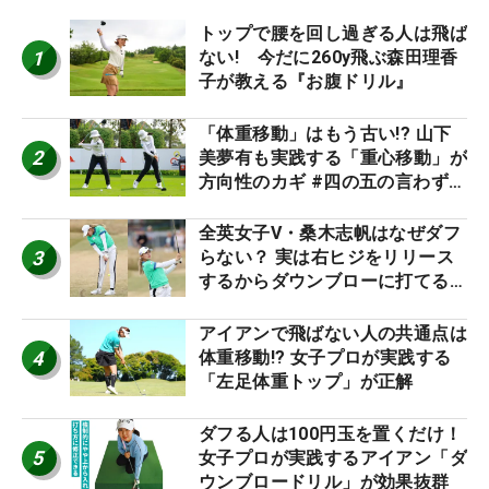
トップで腰を回し過ぎる人は飛ば
1
ない! 今だに260y飛ぶ森田理香
子が教える『お腹ドリル』
「体重移動」はもう古い!? 山下
2
美夢有も実践する「重心移動」が
方向性のカギ #四の五の言わず振
り氣れ
全英女子V・桑木志帆はなぜダフ
3
らない？ 実は右ヒジをリリース
するからダウンブローに打てる #
優勝者のスイング
アイアンで飛ばない人の共通点は
4
体重移動!? 女子プロが実践する
「左足体重トップ」が正解
ダフる人は100円玉を置くだけ！
5
女子プロが実践するアイアン「ダ
ウンブロードリル」が効果抜群