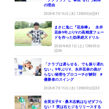
の理由
2026年7月16日 (木) 12時00分
41
まさに鬼に『花奈棒』 永井
花奈9年ぶりVの高精度フェー
ドを作った効果絶大ドリル
2026年8月1日 (土) 12時00分
36
「クラブは遅らせる、でも振り遅れ
ない」9年ぶりV、永井花奈の曲が
らない秘密をプロコーチが解剖 #
優勝者のスイング
2026年7月15日 (水) 12時00分
33
全英女子V・桑木志帆はなぜダフら
ない？ 実は右ヒジをリリースする