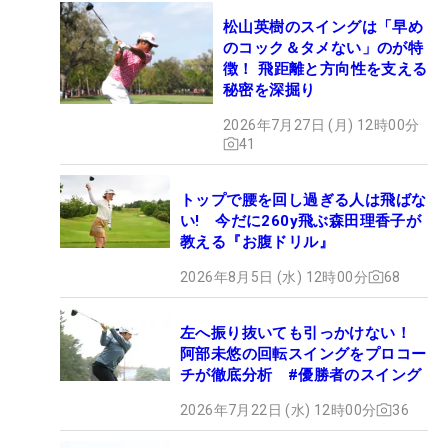
松山英樹のスイングは「早め
のコック＆タメない」のが特
徴！ 飛距離と方向性を支える
秘密を深掘り
2026年7月27日 (月) 12時00分
41
トップで腰を回し過ぎる人は飛ばな
い! 今だに260y飛ぶ森田理香子が
教える『お腹ドリル』
2026年8月5日 (水) 12時00分
68
左へ振り抜いても引っかけない！
阿部未悠の回転スイングをプロコー
チが徹底分析 #優勝者のスイング
2026年7月22日 (水) 12時00分
36