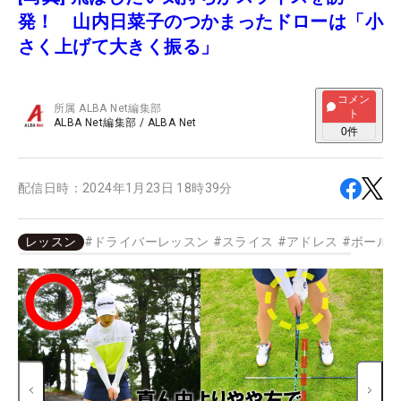
発！ 山内日菜子のつかまったドローは「小
さく上げて大きく振る」
コメン
所属
ALBA Net編集部
ト
ALBA Net編集部
/
ALBA Net
0
件
配信日時：
2024年1月23日 18時39分
レッスン
#
ドライバーレッスン
#
スライス
#
アドレス
#
ボール