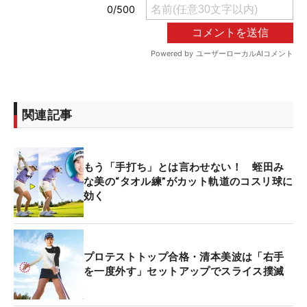
関連記事
もう「手打ち」とは言わせない！ 蛭田み
な美の“タオル練”がカット軌道のコスリ球に
効く
プロテストトップ合格・清本美波は「右手
を一度外す」セットアップでスライス撲滅