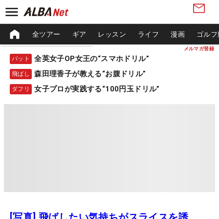
全ツアー
ギア
レッスン
ライフ
漫画
ゴルフ
メルマガ登録
全英女子OP女王の“スマホドリル”
パット
森田理香子が教える“お腹ドリル”
飛ばし
女子プロが実践する“100円玉ドリル”
ダフリ
[写真] 飛ばしたい気持ちがスライスを誘