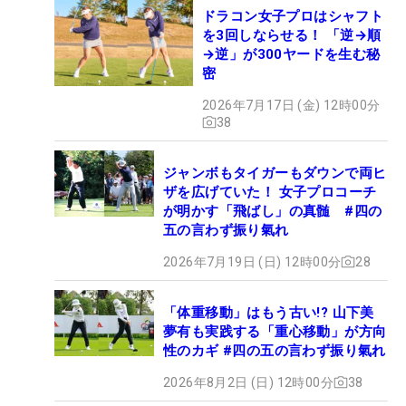
ドラコン女子プロはシャフト
を3回しならせる！ 「逆→順
→逆」が300ヤードを生む秘
密
2026年7月17日 (金) 12時00分
38
ジャンボもタイガーもダウンで両ヒ
ザを広げていた！ 女子プロコーチ
が明かす「飛ばし」の真髄 #四の
五の言わず振り氣れ
2026年7月19日 (日) 12時00分
28
「体重移動」はもう古い!? 山下美
夢有も実践する「重心移動」が方向
性のカギ #四の五の言わず振り氣れ
2026年8月2日 (日) 12時00分
38