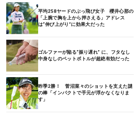
平均258ヤードのぶっ飛び女子 櫻井心那の
「上腕で胸を上から押さえる」アドレス
は“伸び上がり”に効果大だった
ゴルファーが陥る“振り遅れ” に、フタなし
中身なしのペットボトルが超絶有効だった
昨季2勝！ 菅沼菜々のショットを支えた謎
の棒「インパクトで手元が浮かなくなりま
す」