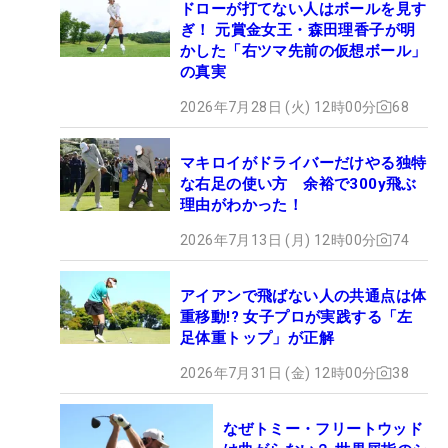
ドローが打てない人はボールを見す
ぎ！ 元賞金女王・森田理香子が明
かした「右ツマ先前の仮想ボール」
の真実
2026年7月28日 (火) 12時00分
68
マキロイがドライバーだけやる独特
な右足の使い方 余裕で300y飛ぶ
理由がわかった！
2026年7月13日 (月) 12時00分
74
アイアンで飛ばない人の共通点は体
重移動!? 女子プロが実践する「左
足体重トップ」が正解
2026年7月31日 (金) 12時00分
38
なぜトミー・フリートウッド