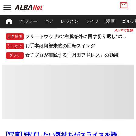
全ツアー
ギア
レッスン
ライフ
漫画
ゴルフ
メルマガ登録
フリートウッドの”右腕を外に回す切り返し”の秘密
世界屈指
お手本は阿部未悠の回転スイング
引っかけ
女子プロが実践する「丹田アドレス」の効果
ダフリ
[写真] 飛ばしたい気持ちがスライスを誘