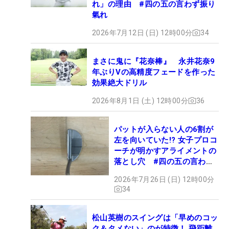
れ」の理由 #四の五の言わず振り
氣れ
2026年7月12日 (日) 12時00分
34
まさに鬼に『花奈棒』 永井花奈9
年ぶりVの高精度フェードを作った
効果絶大ドリル
2026年8月1日 (土) 12時00分
36
パットが入らない人の6割が
左を向いていた!? 女子プロコ
ーチが明かすアライメントの
落とし穴 #四の五の言わず
振り氣れ
2026年7月26日 (日) 12時00分
34
松山英樹のスイングは「早めのコッ
ク＆タメない」のが特徴！ 飛距離