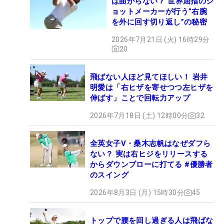
は曲がらない？ 世界屈指のシ
ョットメーカーが行う”右腕
を外に回す切り返し”の秘密
2026年7月21日 (火) 16時29分
20
飛ばない人ほど見てほしい！ 岩井
明愛は「右ヒザを寄せつつ左ヒザを
伸ばす」ことで回転力アップ
2026年7月18日 (土) 12時00分
32
全英女子V・桑木志帆はなぜダフら
ない？ 実は右ヒジをリリースする
からダウンブローに打てる #優勝者
のスイング
2026年8月3日 (月) 15時30分
45
トップで腰を回し過ぎる人は飛ばな