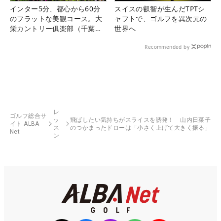
インター5分、都心から60分
スイスの叡智が生んだTPTシ
のフラットな美観コース。大
ャフトで、ゴルフを異次元の
栄カントリー俱楽部（千葉
世界へ
県）
Recommended by
レ
ゴルフ総合サ
ッ
飛ばしたい気持ちがスライスを誘発！ 山内日菜子
イト ALBA
ス
のつかまったドローは「小さく上げて大きく振る」
Net
ン