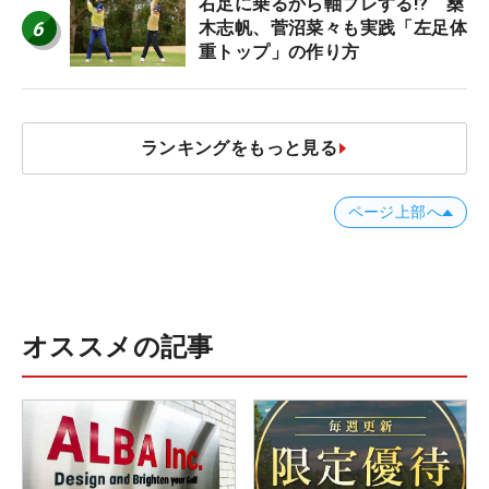
右足に乗るから軸ブレする!? 桑
6
木志帆、菅沼菜々も実践「左足体
重トップ」の作り方
ランキングをもっと見る
ページ上部へ
オススメの記事