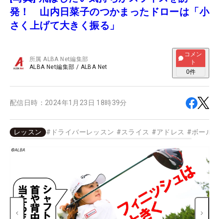
発！ 山内日菜子のつかまったドローは「小
さく上げて大きく振る」
コメン
所属
ALBA Net編集部
ト
ALBA Net編集部
/
ALBA Net
0
件
配信日時：
2024年1月23日 18時39分
レッスン
#
ドライバーレッスン
#
スライス
#
アドレス
#
ボール