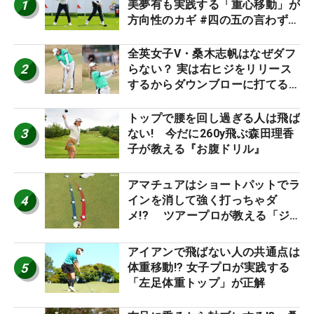
1
美夢有も実践する「重心移動」が
方向性のカギ #四の五の言わず振
り氣れ
全英女子V・桑木志帆はなぜダフ
2
らない？ 実は右ヒジをリリース
するからダウンブローに打てる #
優勝者のスイング
トップで腰を回し過ぎる人は飛ば
3
ない! 今だに260y飛ぶ森田理香
子が教える『お腹ドリル』
アマチュアはショートパットでラ
4
インを消して強く打っちゃダ
メ!? ツアープロが教える「ジ
ャストタッチ」なら3パットが激
減するワケ
アイアンで飛ばない人の共通点は
5
体重移動!? 女子プロが実践する
「左足体重トップ」が正解