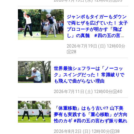
ジャンボもタイガーもダウン
で両ヒザを広げていた！ 女子
プロコーチが明かす「飛ば
し」の真髄 #四の五の言わ
ず振り氣れ
2026年7月19日 (日) 12時00分
28
世界最強シェフラーは「ノーコッ
ク」スイングだった！ 常識破りで
も飛んで曲がらない理由
2026年7月11日 (土) 12時00分
40
「体重移動」はもう古い!? 山下美
夢有も実践する「重心移動」が方向
性のカギ #四の五の言わず振り氣れ
2026年8月2日 (日) 12時00分
38