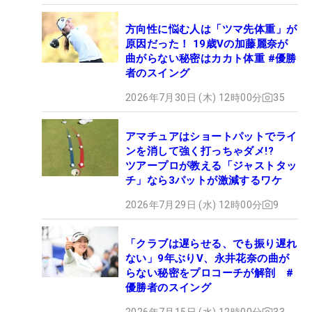
方向性に悩む人は「ツマ先体重」が
原因だった！ 19歳Vの加藤麗奈が
曲がらない秘密はカカト体重 #優勝
者のスイング
2026年7月30日 (木) 12時00分
35
アマチュアはショートパットでライ
ンを消して強く打っちゃダメ!?
ツアープロが教える「ジャストタッ
チ」なら3パットが激減するワケ
2026年7月29日 (水) 12時00分
9
「クラブは遅らせる、でも振り遅れ
ない」9年ぶりV、永井花奈の曲が
らない秘密をプロコーチが解剖 #
優勝者のスイング
2026年7月15日 (水) 12時00分
33