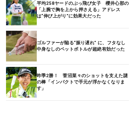
平均258ヤードのぶっ飛び女子 櫻井心那の
「上腕で胸を上から押さえる」アドレス
は“伸び上がり”に効果大だった
ゴルファーが陥る“振り遅れ” に、フタなし
中身なしのペットボトルが超絶有効だった
昨季2勝！ 菅沼菜々のショットを支えた謎
の棒「インパクトで手元が浮かなくなりま
す」