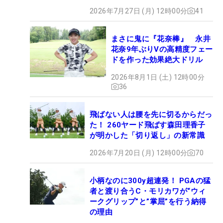
2026年7月27日 (月) 12時00分
41
まさに鬼に『花奈棒』 永井
花奈9年ぶりVの高精度フェー
ドを作った効果絶大ドリル
2026年8月1日 (土) 12時00分
36
飛ばない人は腰を先に切るからだっ
た！ 260ヤード飛ばす森田理香子
が明かした「切り返し」の新常識
2026年7月20日 (月) 12時00分
70
小柄なのに300y超連発！ PGAの猛
者と渡り合うC・モリカワが“ウィ
ークグリップ”と”掌屈”を行う納得
の理由