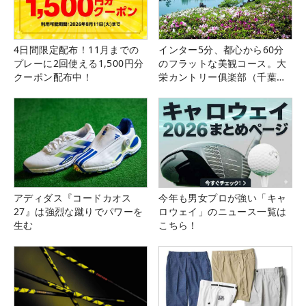
4日間限定配布！11月までの
インター5分、都心から60分
プレーに2回使える1,500円分
のフラットな美観コース。大
クーポン配布中！
栄カントリー俱楽部（千葉
県）
アディダス『コードカオス
今年も男女プロが強い「キャ
27』は強烈な蹴りでパワーを
ロウェイ」のニュース一覧は
生む
こちら！