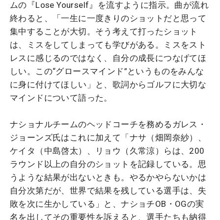
ムの『Lose Yourself』を流すように指示。曲が流れ
終わると、「一生に一度きりのショットだと思って
集中することが大切。そう考えて打ったショット
は、ミスをしてしまっても学びがある。ミスをスト
レスに感じるのではなく、自分の成長につなげてほ
しい。この“グロースマインド”というものをみんな
に身に付けてほしい」と、歌詞からゴルフに大切な
マインドについて語った。
ナショナルチームのヘッドコーチを務めるガレス・
ジョーンズ氏はこれに加えて「ナサ（畑岡奈紗）、
ケイタ（中島啓太）、リョウ（久常涼）らは、200
ラウンド以上の自分のショットを記録している。思
うような結果が出ないときも。やるかやらないかは
自分次第だが、世界で結果を残している選手は、失
敗を次に生かしている」と、ナショチOB・OGの実
名を出してその重要性を訴えると、選手たちも納得