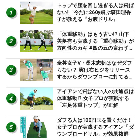
トップで腰を回し過ぎる人は飛ば
1
ない! 今だに260y飛ぶ森田理香
子が教える『お腹ドリル』
「体重移動」はもう古い!? 山下
2
美夢有も実践する「重心移動」が
方向性のカギ #四の五の言わず振
り氣れ
全英女子V・桑木志帆はなぜダフ
3
らない？ 実は右ヒジをリリース
するからダウンブローに打てる #
優勝者のスイング
アイアンで飛ばない人の共通点は
4
体重移動!? 女子プロが実践する
「左足体重トップ」が正解
ダフる人は100円玉を置くだけ！
5
女子プロが実践するアイアン「ダ
ウンブロードリル」が効果抜群