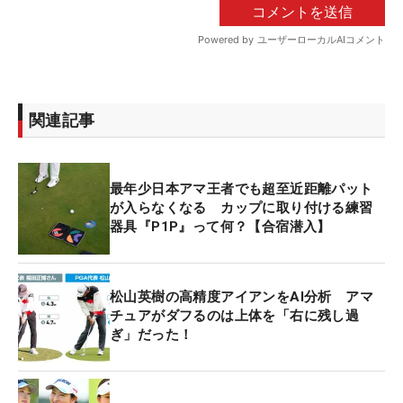
関連記事
最年少日本アマ王者でも超至近距離パット
が入らなくなる カップに取り付ける練習
器具『P1P』って何？【合宿潜入】
松山英樹の高精度アイアンをAI分析 アマ
チュアがダフるのは上体を「右に残し過
ぎ」だった！