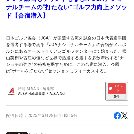
ナルチームの“打たない”ゴルフ力向上メソッ
ド【合宿潜入】
日本ゴルフ協会（JGA）が派遣する海外試合の日本代表選手団
を選考する場である「JGAナショナルチーム」の合宿がメルボ
ルンにあるオーストラリアンゴルフセンターにて始まった。松
山英樹や古江彩佳など世界で活躍する選手を多数輩出する“ナ
ショチの強さ”の秘密を探すために、この合宿に潜入。今回
は“ボールを打たない”セッションにフォーカスする。
コメン
所属
ALBA Net編集部
ト
ALBA Net編集部
/
ALBA Net
0
件
配信日時：
2025年3月28日 11時15分