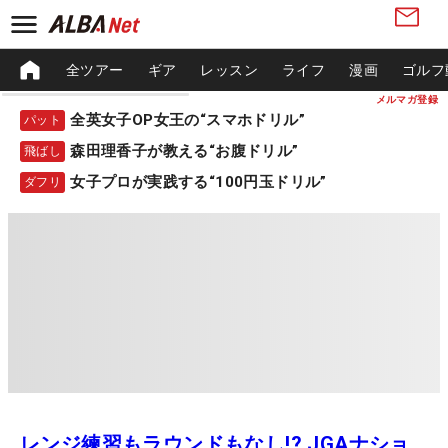
全ツアー
ギア
レッスン
ライフ
漫画
ゴルフ
メルマガ登録
全英女子OP女王の“スマホドリル”
パット
森田理香子が教える“お腹ドリル”
飛ばし
女子プロが実践する“100円玉ドリル”
ダフリ
レンジ練習もラウンドもなし!? JGAナショ