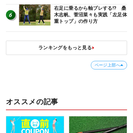
右足に乗るから軸ブレする!? 桑
6
木志帆、菅沼菜々も実践「左足体
重トップ」の作り方
ランキングをもっと見る
ページ上部へ
オススメの記事