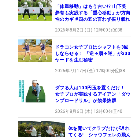
「体重移動」はもう古い!? 山下美
夢有も実践する「重心移動」が方向
性のカギ #四の五の言わず振り氣れ
2026年8月2日 (日) 12時00分
38
ドラコン女子プロはシャフトを3回
しならせる！ 「逆→順→逆」が300
ヤードを生む秘密
2026年7月17日 (金) 12時00分
38
ダフる人は100円玉を置くだけ！
女子プロが実践するアイアン「ダウ
ンブロードリル」が効果抜群
2026年8月6日 (木) 12時00分
40
体を開いてクラブだけが遅れ
てくる! シャウフェレの飛ん