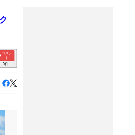
パク
コメン
ト
0
件