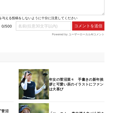
年女の菅沼菜々 手書きの新年挨
拶と可愛い辰のイラストにファン
は大喜び
”菅沼