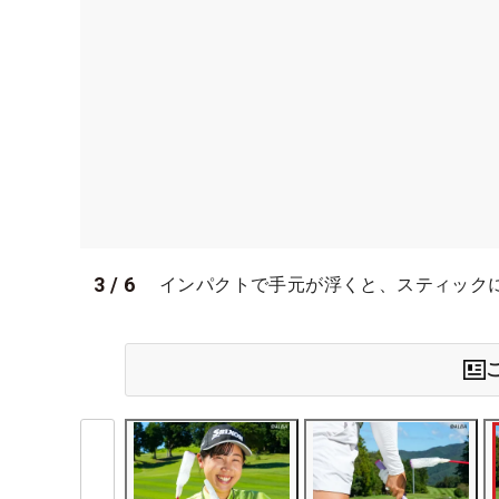
3
/
6
インパクトで手元が浮くと、スティック