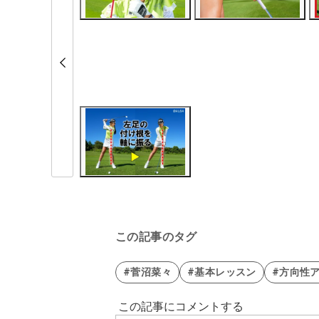
この記事のタグ
#菅沼菜々
#基本レッスン
#方向性