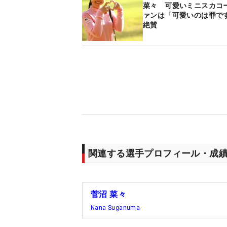
菜々 可愛いミニスカコ
ァンは「可愛いのは罪で
絶賛
関連する選手プロフィール・成
菅沼 菜々
Nana Suganuma