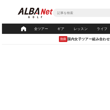
全ツアー
ギア
レッスン
ライフ
国内女子ツアー組み合わせ
注目