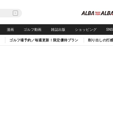
漫画
ゴルフ動画
雑誌出版
ショッピング
SN
ゴルフ場予約／毎週更新！限定優待プラン
削り出しの打