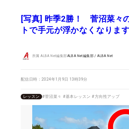
[写真] 昨季2勝！ 菅沼菜
トで手元が浮かなくなりま
所属
ALBA Net編集部
ALBA Net編集部
/
ALBA Net
配信日時：
2024年1月9日 13時39分
レッスン
#
菅沼菜々
#
基本レッスン
#
方向性アップ