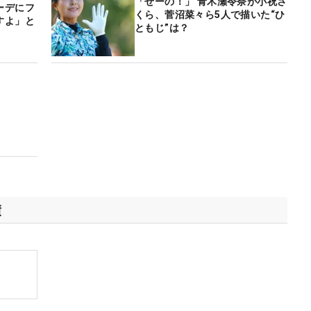
「せーの！」 青木瀬令奈が小祝さ
ーデにフ
くら、菅沼菜々ら5人で描いた“ひ
すよ」と
ともじ”は？
績