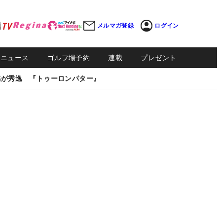
メルマガ登録
ログイン
Sニュース
ゴルフ場予約
連載
プレゼント
感が秀逸 『トゥーロンパター』