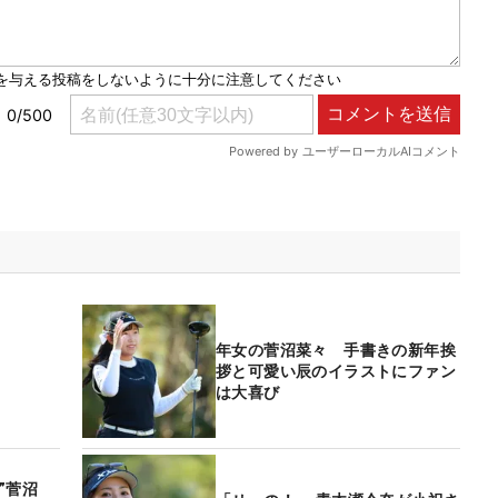
年女の菅沼菜々 手書きの新年挨
拶と可愛い辰のイラストにファン
は大喜び
”菅沼