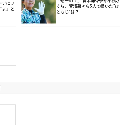
「せーの！」 青木瀬令奈が小祝さ
ーデにフ
くら、菅沼菜々ら5人で描いた“ひ
すよ」と
ともじ”は？
績