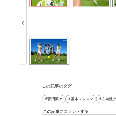
この記事のタグ
#菅沼菜々
#基本レッスン
#方向性