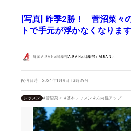
[写真] 昨季2勝！ 菅沼菜
トで手元が浮かなくなりま
所属
ALBA Net編集部
ALBA Net編集部
/
ALBA Net
配信日時：
2024年1月9日 13時39分
レッスン
#
菅沼菜々
#
基本レッスン
#
方向性アップ