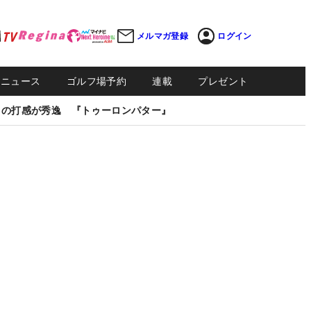
メルマガ登録
ログイン
Sニュース
ゴルフ場予約
連載
プレゼント
しの打感が秀逸 『トゥーロンパター』