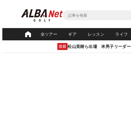
全ツアー
ギア
レッスン
ライフ
松山英樹ら出場 米男子リーダー
注目