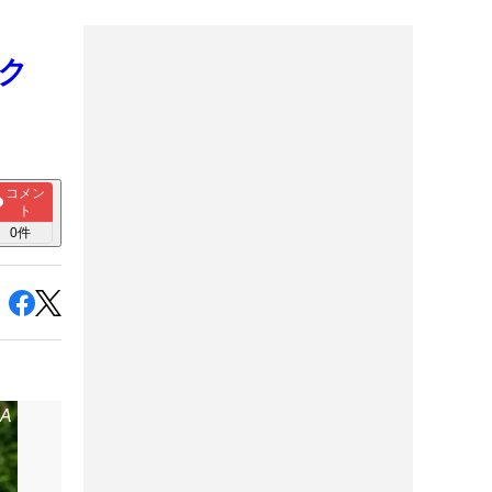
パク
コメン
ト
0
件