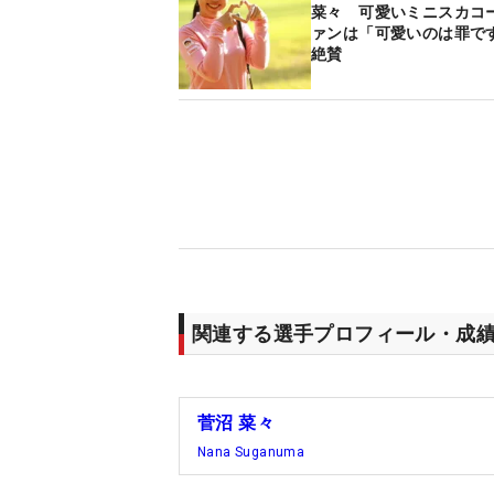
菜々 可愛いミニスカコ
ァンは「可愛いのは罪で
絶賛
関連する選手プロフィール・成
菅沼 菜々
Nana Suganuma