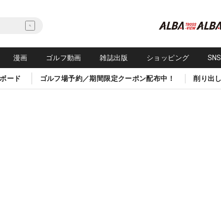
漫画
ゴルフ動画
雑誌出版
ショッピング
SN
ボード
ゴルフ場予約／期間限定クーポン配布中！
削り出