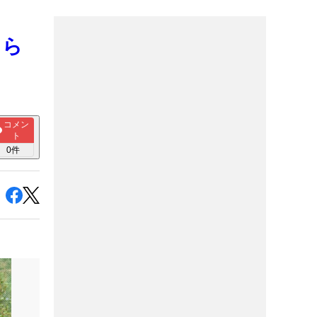
そら
コメン
ト
0
件