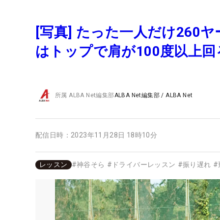
[写真] たった一人だけ26
はトップで肩が100度以上回
所属
ALBA Net編集部
ALBA Net編集部
/
ALBA Net
配信日時：
2023年11月28日 18時10分
レッスン
#
神谷そら
#
ドライバーレッスン
#
振り遅れ
#