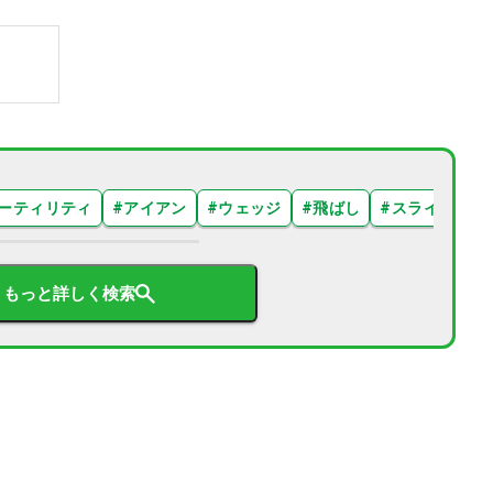
ーティリティ
#
アイアン
#
ウェッジ
#
飛ばし
#
スライス
#
もっと詳しく検索