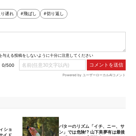
振り遅れ
#飛ばし
#切り返し
パターのリズム「イチ、ニー、サ
ティショ
ン」では危険!? 山下美夢有は最後
サイド