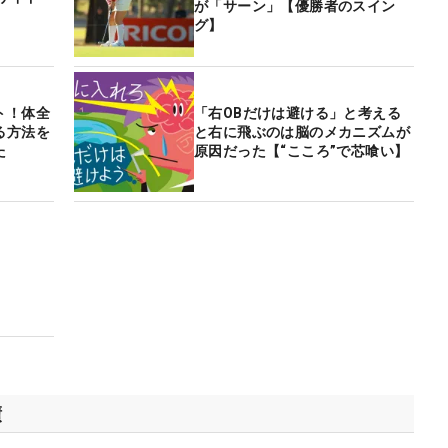
が「サーン」【優勝者のスイン
グ】
ト！体全
「右OBだけは避ける」と考える
る方法を
と右に飛ぶのは脳のメカニズムが
た
原因だった【“こころ”で芯喰い】
績