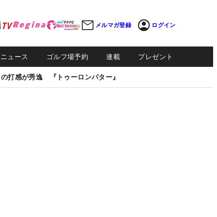
メルマガ登録
ログイン
Sニュース
ゴルフ場予約
連載
プレゼント
しの打感が秀逸 『トゥーロンパター』