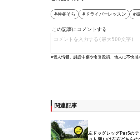
#神谷そら
#ドライバーレッスン
#
関連記事
左ドッグレッグPar5の
ット 狙いは左右どちらの