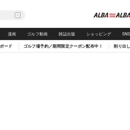
漫画
ゴルフ動画
雑誌出版
ショッピング
SN
ボード
ゴルフ場予約／期間限定クーポン配布中！
削り出