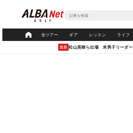
全ツアー
ギア
レッスン
ライフ
松山英樹ら出場 米男子リーダー
注目