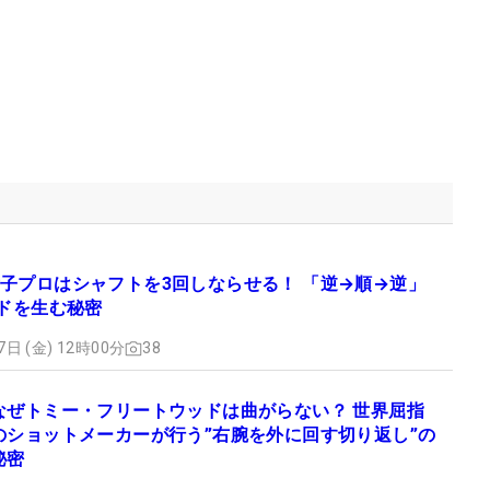
子プロはシャフトを3回しならせる！ 「逆→順→逆」
ードを生む秘密
7日 (金) 12時00分
38
なぜトミー・フリートウッドは曲がらない？ 世界屈指
のショットメーカーが行う”右腕を外に回す切り返し”の
秘密