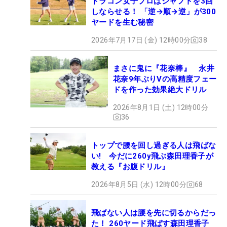
ドラコン女子プロはシャフトを3回
しならせる！ 「逆→順→逆」が300
ヤードを生む秘密
2026年7月17日 (金) 12時00分
38
まさに鬼に『花奈棒』 永井
花奈9年ぶりVの高精度フェー
ドを作った効果絶大ドリル
2026年8月1日 (土) 12時00分
36
トップで腰を回し過ぎる人は飛ばな
い! 今だに260y飛ぶ森田理香子が
教える『お腹ドリル』
2026年8月5日 (水) 12時00分
68
飛ばない人は腰を先に切るからだっ
た！ 260ヤード飛ばす森田理香子