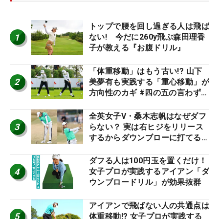
トップで腰を回し過ぎる人は飛ば
1
ない! 今だに260y飛ぶ森田理香
子が教える『お腹ドリル』
「体重移動」はもう古い!? 山下
2
美夢有も実践する「重心移動」が
方向性のカギ #四の五の言わず振
り氣れ
全英女子V・桑木志帆はなぜダフ
3
らない？ 実は右ヒジをリリース
するからダウンブローに打てる #
優勝者のスイング
ダフる人は100円玉を置くだけ！
4
女子プロが実践するアイアン「ダ
ウンブロードリル」が効果抜群
アイアンで飛ばない人の共通点は
5
体重移動!? 女子プロが実践する