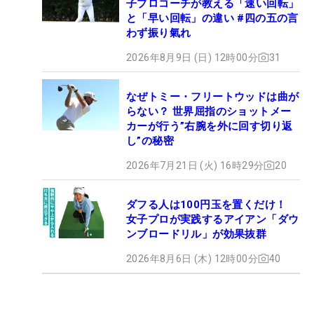
子プロコーチが教える「速い回転」
と「早い回転」の違い #四の五の言
わず振り氣れ
2026年8月9日 (日) 12時00分
31
なぜトミー・フリートウッドは曲が
らない？ 世界屈指のショットメー
カーが行う”右腕を外に回す切り返
し”の秘密
2026年7月21日 (火) 16時29分
20
ダフる人は100円玉を置くだけ！
女子プロが実践するアイアン「ダウ
ンブロードリル」が効果抜群
2026年8月6日 (木) 12時00分
40