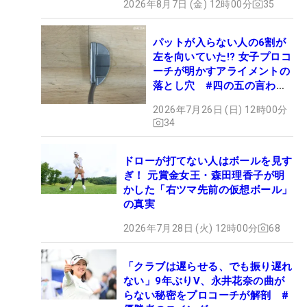
2026年8月7日 (金) 12時00分
35
パットが入らない人の6割が
左を向いていた!? 女子プロコ
ーチが明かすアライメントの
落とし穴 #四の五の言わず
振り氣れ
2026年7月26日 (日) 12時00分
34
ドローが打てない人はボールを見す
ぎ！ 元賞金女王・森田理香子が明
かした「右ツマ先前の仮想ボール」
の真実
2026年7月28日 (火) 12時00分
68
「クラブは遅らせる、でも振り遅れ
ない」9年ぶりV、永井花奈の曲が
らない秘密をプロコーチが解剖 #