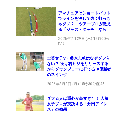
アマチュアはショートパット
でラインを消して強く打っち
ゃダメ!? ツアープロが教え
る「ジャストタッチ」なら3
パットが激減するワケ
2026年7月29日 (水) 12時00分
9
全英女子V・桑木志帆はなぜダフら
ない？ 実は右ヒジをリリースする
からダウンブローに打てる #優勝者
のスイング
2026年8月3日 (月) 15時30分
45
ダフる人は重心が高すぎた！ 人気
女子プロが実践する「丹田アドレ
ス」の効果