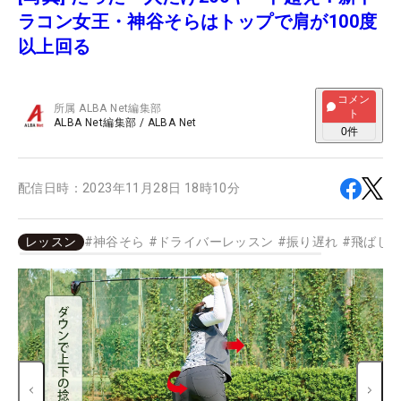
ラコン女王・神谷そらはトップで肩が100度
以上回る
コメン
所属
ALBA Net編集部
ト
ALBA Net編集部
/
ALBA Net
0
件
配信日時：
2023年11月28日 18時10分
レッスン
#
神谷そら
#
ドライバーレッスン
#
振り遅れ
#
飛ばし