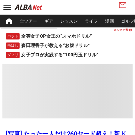
全ツアー
ギア
レッスン
ライフ
漫画
ゴルフ
メルマガ登録
全英女子OP女王の“スマホドリル”
パット
森田理香子が教える“お腹ドリル”
飛ばし
女子プロが実践する“100円玉ドリル”
ダフリ
[写真] たった一人だけ260ヤード超え！新ド