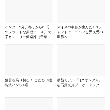
インター5分、都心から60分
スイスの叡智が生んだTPTシ
のフラットな美観コース。大
ャフトで、ゴルフを異次元の
栄カントリー俱楽部（千葉
世界へ
県）
猛暑を乗り切る！ こだわり機
最新モデル『FJクオンタム』
能派パンツ4選
を石井良介プロがチェック