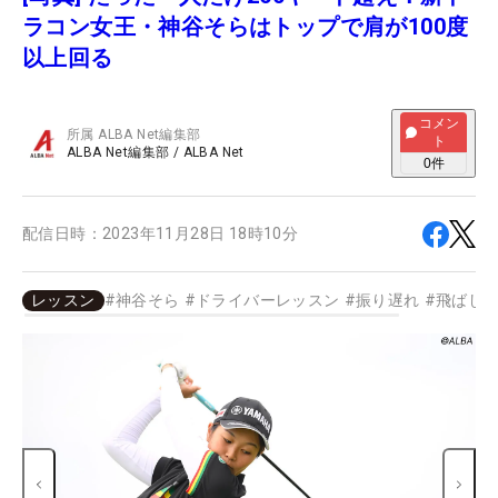
ラコン女王・神谷そらはトップで肩が100度
以上回る
コメン
所属
ALBA Net編集部
ト
ALBA Net編集部
/
ALBA Net
0
件
配信日時：
2023年11月28日 18時10分
レッスン
#
神谷そら
#
ドライバーレッスン
#
振り遅れ
#
飛ばし