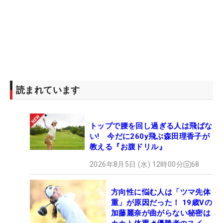
読まれています
トップで腰を回し過ぎる人は飛ばな
い! 今だに260y飛ぶ森田理香子が
教える『お腹ドリル』
2026年8月5日 (水) 12時00分
68
方向性に悩む人は「ツマ先体
重」が原因だった！ 19歳Vの
加藤麗奈が曲がらない秘密は