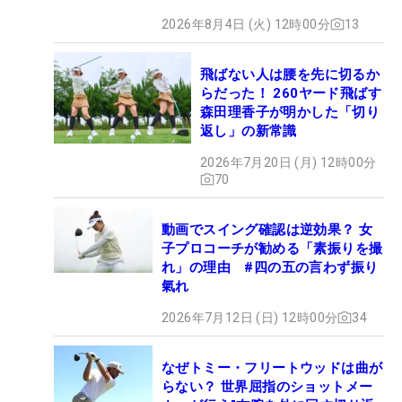
2026年8月4日 (火) 12時00分
13
飛ばない人は腰を先に切るか
らだった！ 260ヤード飛ばす
森田理香子が明かした「切り
返し」の新常識
2026年7月20日 (月) 12時00分
70
動画でスイング確認は逆効果？ 女
子プロコーチが勧める「素振りを撮
れ」の理由 #四の五の言わず振り
氣れ
2026年7月12日 (日) 12時00分
34
なぜトミー・フリートウッドは曲が
らない？ 世界屈指のショットメー