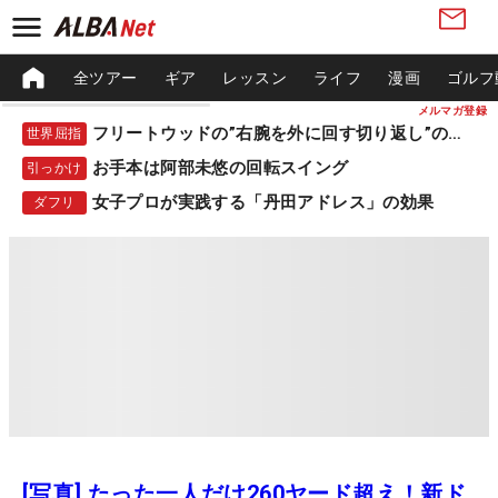
全ツアー
ギア
レッスン
ライフ
漫画
ゴルフ
メルマガ登録
フリートウッドの”右腕を外に回す切り返し”の秘密
世界屈指
お手本は阿部未悠の回転スイング
引っかけ
女子プロが実践する「丹田アドレス」の効果
ダフリ
[写真] たった一人だけ260ヤード超え！新ド