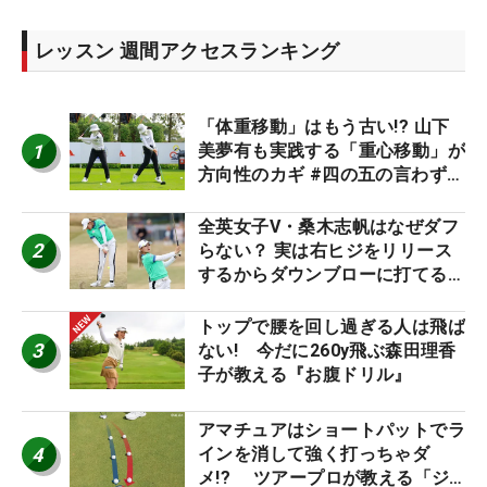
レッスン 週間アクセスランキング
「体重移動」はもう古い!? 山下
1
美夢有も実践する「重心移動」が
方向性のカギ #四の五の言わず振
り氣れ
全英女子V・桑木志帆はなぜダフ
2
らない？ 実は右ヒジをリリース
するからダウンブローに打てる #
優勝者のスイング
トップで腰を回し過ぎる人は飛ば
3
ない! 今だに260y飛ぶ森田理香
子が教える『お腹ドリル』
アマチュアはショートパットでラ
4
インを消して強く打っちゃダ
メ!? ツアープロが教える「ジ