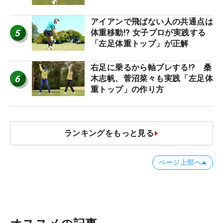
ャストタッチ」なら3パットが激
減するワケ
アイアンで飛ばない人の共通点は
5
体重移動!? 女子プロが実践する
「左足体重トップ」が正解
右足に乗るから軸ブレする!? 桑
6
木志帆、菅沼菜々も実践「左足体
重トップ」の作り方
ランキングをもっと見る
ページ上部へ