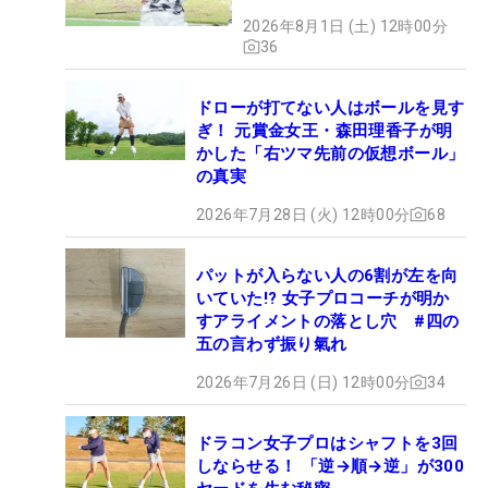
2026年8月1日 (土) 12時00分
36
ドローが打てない人はボールを見す
ぎ！ 元賞金女王・森田理香子が明
かした「右ツマ先前の仮想ボール」
の真実
2026年7月28日 (火) 12時00分
68
パットが入らない人の6割が左を向
いていた!? 女子プロコーチが明か
すアライメントの落とし穴 #四の
五の言わず振り氣れ
2026年7月26日 (日) 12時00分
34
ドラコン女子プロはシャフトを3回
しならせる！ 「逆→順→逆」が300