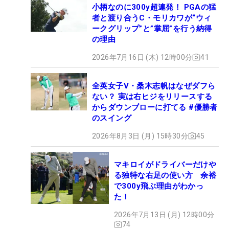
小柄なのに300y超連発！ PGAの猛
者と渡り合うC・モリカワが“ウィ
ークグリップ”と”掌屈”を行う納得
の理由
2026年7月16日 (木) 12時00分
41
全英女子V・桑木志帆はなぜダフら
ない？ 実は右ヒジをリリースする
からダウンブローに打てる #優勝者
のスイング
2026年8月3日 (月) 15時30分
45
マキロイがドライバーだけや
る独特な右足の使い方 余裕
で300y飛ぶ理由がわかっ
た！
2026年7月13日 (月) 12時00分
74