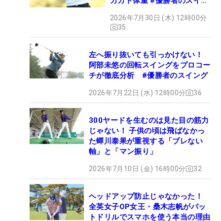
カカト体重 #優勝者のスイン
グ
2026年7月30日 (木) 12時00分
35
左へ振り抜いても引っかけない！
阿部未悠の回転スイングをプロコー
チが徹底分析 #優勝者のスイング
2026年7月22日 (水) 12時00分
36
300ヤードを生むのは見た目の筋力
じゃない！ 子供の頃は飛ばなかっ
た蟬川泰果が重視する「ブレない
軸」と「マン振り」
2026年7月10日 (金) 16時00分
32
ヘッドアップ防止じゃなかった！
全英女子OP女王・桑木志帆がパッ
トドリルでスマホを使う本当の理由