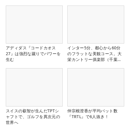
アディダス『コードカオス
インター5分、都心から60分
27』は強烈な蹴りでパワーを
のフラットな美観コース。大
生む
栄カントリー俱楽部（千葉
県）
スイスの叡智が生んだTPTシ
仲宗根澄香が平均パット数
ャフトで、ゴルフを異次元の
『TRTL』で6人抜き！
世界へ