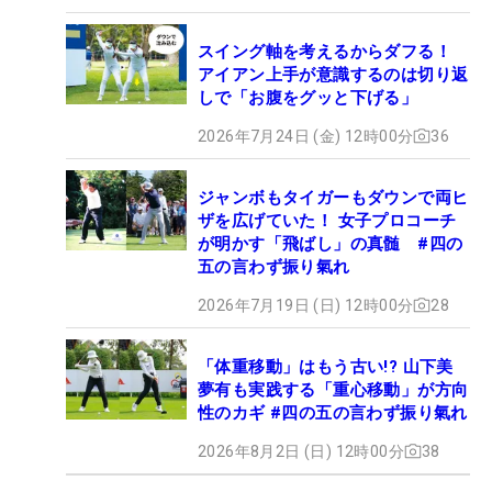
スイング軸を考えるからダフる！
アイアン上手が意識するのは切り返
しで「お腹をグッと下げる」
2026年7月24日 (金) 12時00分
36
ジャンボもタイガーもダウンで両ヒ
ザを広げていた！ 女子プロコーチ
が明かす「飛ばし」の真髄 #四の
五の言わず振り氣れ
2026年7月19日 (日) 12時00分
28
「体重移動」はもう古い!? 山下美
夢有も実践する「重心移動」が方向
性のカギ #四の五の言わず振り氣れ
2026年8月2日 (日) 12時00分
38