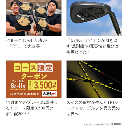
パターこじらせ記者が
『G740』アイアンが引き出
「TRTL」で大改善
す“反則級”の寛容性と飛びは
本当だった！
11月までのプレーに2回使え
スイスの叡智が生んだTPTシ
る！コース限定3,500円クー
ャフトで、ゴルフを異次元の
ポン配布中！
世界へ
Recommended by