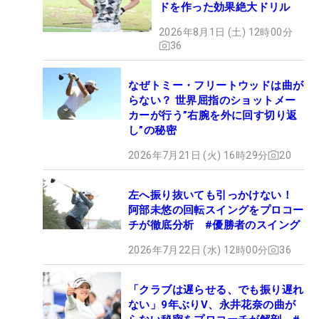
ドを作った効果絶大ドリル
2026年8月1日 (土) 12時00分
36
なぜトミー・フリートウッドは曲が
らない？ 世界屈指のショットメー
カーが行う”右腕を外に回す切り返
し”の秘密
2026年7月21日 (火) 16時29分
20
左へ振り抜いても引っかけない！
阿部未悠の回転スイングをプロコー
チが徹底分析 #優勝者のスイング
2026年7月22日 (水) 12時00分
36
「クラブは遅らせる、でも振り遅れ
ない」9年ぶりV、永井花奈の曲が