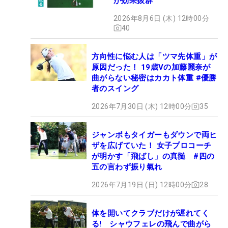
が効果抜群
2026年8月6日 (木) 12時00分
40
方向性に悩む人は「ツマ先体重」が
原因だった！ 19歳Vの加藤麗奈が
曲がらない秘密はカカト体重 #優勝
者のスイング
2026年7月30日 (木) 12時00分
35
ジャンボもタイガーもダウンで両ヒ
ザを広げていた！ 女子プロコーチ
が明かす「飛ばし」の真髄 #四の
五の言わず振り氣れ
2026年7月19日 (日) 12時00分
28
体を開いてクラブだけが遅れてく
る! シャウフェレの飛んで曲がら