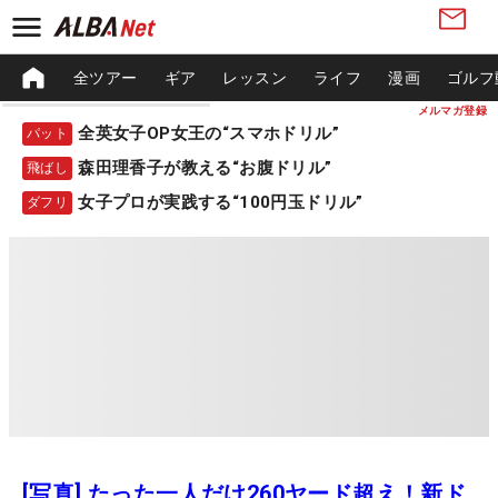
全ツアー
ギア
レッスン
ライフ
漫画
ゴルフ
メルマガ登録
全英女子OP女王の“スマホドリル”
パット
森田理香子が教える“お腹ドリル”
飛ばし
女子プロが実践する“100円玉ドリル”
ダフリ
[写真] たった一人だけ260ヤード超え！新ド