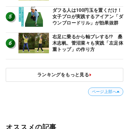
ダフる人は100円玉を置くだけ！
5
女子プロが実践するアイアン「ダ
ウンブロードリル」が効果抜群
右足に乗るから軸ブレする!? 桑
6
木志帆、菅沼菜々も実践「左足体
重トップ」の作り方
ランキングをもっと見る
ページ上部へ
オススメの記事