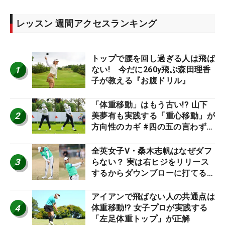
レッスン 週間アクセスランキング
トップで腰を回し過ぎる人は飛ば
1
ない! 今だに260y飛ぶ森田理香
子が教える『お腹ドリル』
「体重移動」はもう古い!? 山下
2
美夢有も実践する「重心移動」が
方向性のカギ #四の五の言わず振
り氣れ
全英女子V・桑木志帆はなぜダフ
3
らない？ 実は右ヒジをリリース
するからダウンブローに打てる #
優勝者のスイング
アイアンで飛ばない人の共通点は
4
体重移動!? 女子プロが実践する
「左足体重トップ」が正解