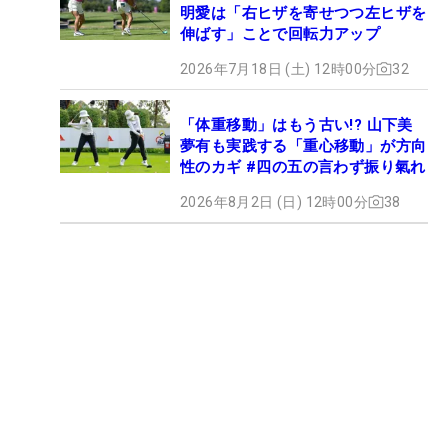
明愛は「右ヒザを寄せつつ左ヒザを
伸ばす」ことで回転力アップ
2026年7月18日 (土) 12時00分
32
「体重移動」はもう古い!? 山下美
夢有も実践する「重心移動」が方向
性のカギ #四の五の言わず振り氣れ
2026年8月2日 (日) 12時00分
38