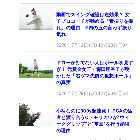
動画でスイング確認は逆効果？ 女
子プロコーチが勧める「素振りを撮
れ」の理由 #四の五の言わず振り
氣れ
2026年7月12日 (日) 12時00分
34
ドローが打てない人はボールを見す
ぎ！ 元賞金女王・森田理香子が明
かした「右ツマ先前の仮想ボール」
の真実
2026年7月28日 (火) 12時00分
68
小柄なのに300y超連発！ PGAの猛
者と渡り合うC・モリカワが“ウィ
ークグリップ”と”掌屈”を行う納得
の理由