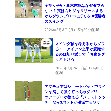
全英女子V・桑木志帆はなぜダフら
ない？ 実は右ヒジをリリースする
からダウンブローに打てる #優勝者
のスイング
2026年8月3日 (月) 15時30分
45
スイング軸を考えるからダフ
る！ アイアン上手が意識す
るのは切り返しで「お腹をグ
ッと下げる」
2026年7月24日 (金) 12時00分
36
アマチュアはショートパットでライ
ンを消して強く打っちゃダメ!?
ツアープロが教える「ジャストタッ
チ」なら3パットが激減するワケ
2026年7月29日 (水) 12時00分
9