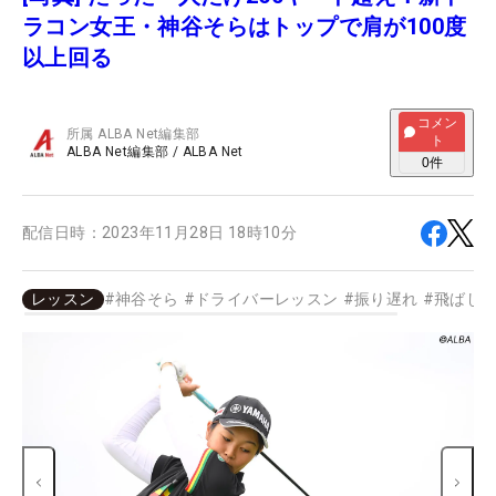
ラコン女王・神谷そらはトップで肩が100度
以上回る
コメン
所属
ALBA Net編集部
ト
ALBA Net編集部
/
ALBA Net
0
件
配信日時：
2023年11月28日 18時10分
レッスン
#
神谷そら
#
ドライバーレッスン
#
振り遅れ
#
飛ばし