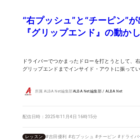
“右プッシュ”と“チーピン
『グリップエンド』の動か
ドライバーでつかまったドローを打とうとして、右
グリップエンドまでインサイド・アウトに振って
所属
ALBA Net編集部
ALBA Net編集部
/
ALBA Net
配信日時：
2025年11月4日 16時15分
レッスン
#
吉田優利
#
右プッシュ
#
チーピン
#
ドライバ