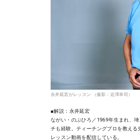
永井延宏がレッスン （撮影：近澤幸司）
■解説：永井延宏
ながい・のぶひろ／1969年生まれ、
チも経験。ティーチングプロを教える先
レッスン動画を配信している。