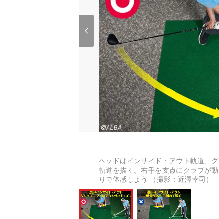
ヘッドはインサイド・アウト軌道、グ
軌道を描く。右手を支点にクラブが動
りで体感しよう （撮影：近澤幸司）