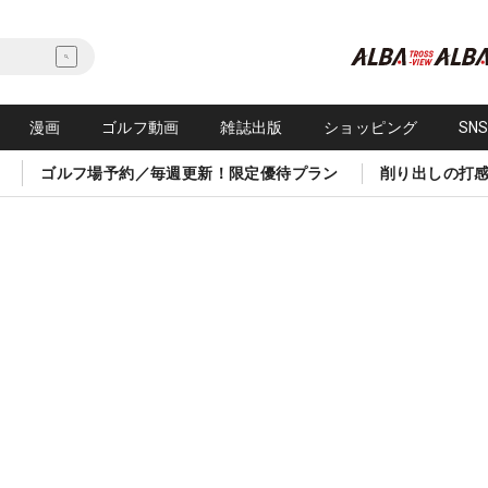
漫画
ゴルフ動画
雑誌出版
ショッピング
SN
ゴルフ場予約／毎週更新！限定優待プラン
削り出しの打