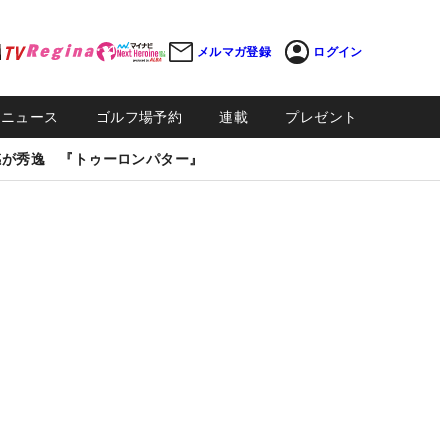
メルマガ登録
ログイン
Sニュース
ゴルフ場予約
連載
プレゼント
感が秀逸 『トゥーロンパター』