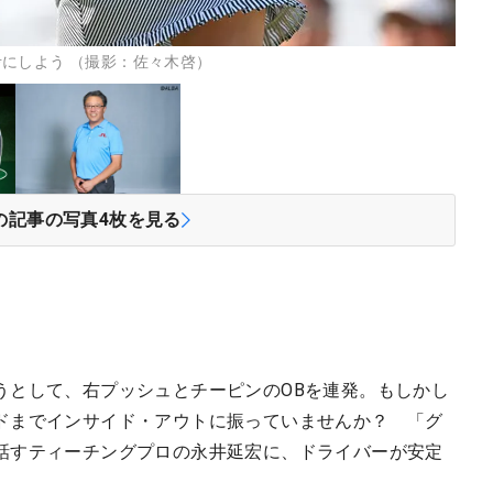
にしよう （撮影：佐々木啓）
の記事の写真
4
枚を見る
うとして、右プッシュとチーピンのOBを連発。もしかし
ドまでインサイド・アウトに振っていませんか？ 「グ
話すティーチングプロの永井延宏に、ドライバーが安定
。