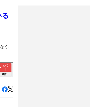
いる
でなく、
コメン
ト
0
件