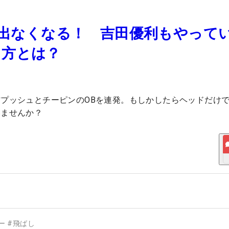
”が出なくなる！ 吉田優利もやって
し方とは？
プッシュとチーピンのOBを連発。もしかしたらヘッドだけ
いませんか？
ー
#
飛ばし