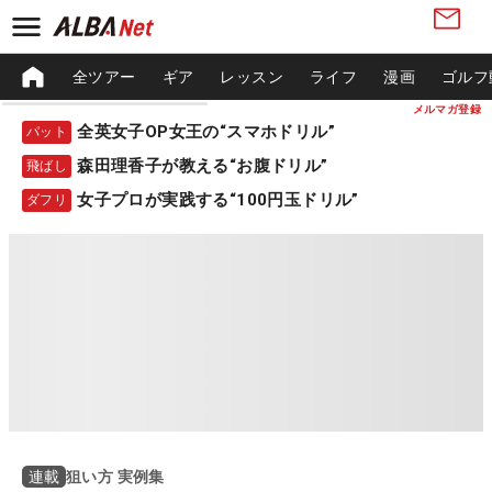
全ツアー
ギア
レッスン
ライフ
漫画
ゴルフ
メルマガ登録
全英女子OP女王の“スマホドリル”
パット
森田理香子が教える“お腹ドリル”
飛ばし
女子プロが実践する“100円玉ドリル”
ダフリ
狙い方 実例集
連載