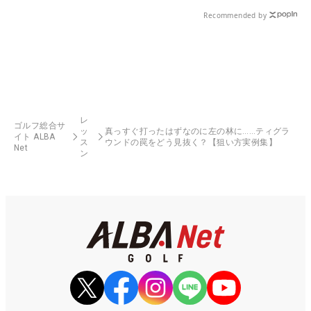
Recommended by
レ
ゴルフ総合サ
ッ
真っすぐ打ったはずなのに左の林に……ティグラ
イト ALBA
ス
ウンドの罠をどう見抜く？【狙い方実例集】
Net
ン