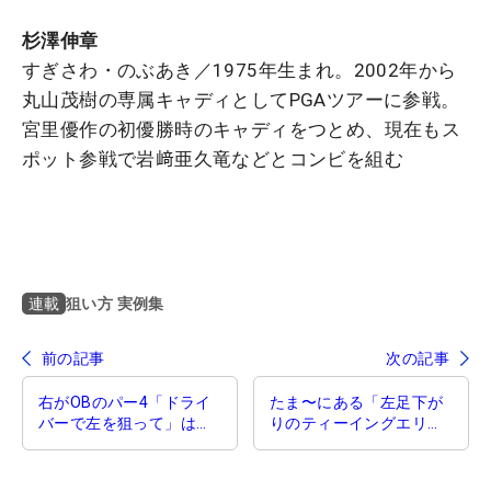
杉澤伸章
すぎさわ・のぶあき／1975年生まれ。2002年から
丸山茂樹の専属キャディとしてPGAツアーに参戦。
宮里優作の初優勝時のキャディをつとめ、現在もス
ポット参戦で岩﨑亜久竜などとコンビを組む
狙い方 実例集
連載
前の記事
次の記事
右がOBのパー4「ドライ
たま〜にある「左足下が
バーで左を狙って」はダ
りのティーイングエリ
メ！【狙い方実例集】
ア」どんなミスが出やす
いか？【狙い方実例集】