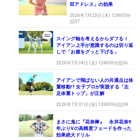
田アドレス」の効果
2026年7月23日 (木) 12時00分
37
スイング軸を考えるからダフる！
アイアン上手が意識するのは切り返
しで「お腹をグッと下げる」
2026年7月24日 (金) 12時00分
36
アイアンで飛ばない人の共通点は体
重移動!? 女子プロが実践する「左
足体重トップ」が正解
2026年7月31日 (金) 12時00分
38
まさに鬼に『花奈棒』 永井花奈9
年ぶりVの高精度フェードを作った
効果絶大ドリル