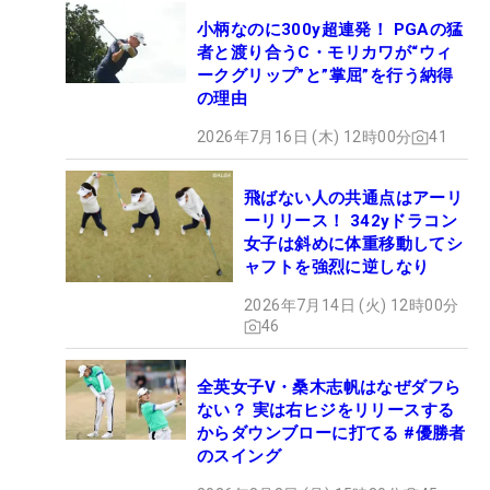
小柄なのに300y超連発！ PGAの猛
者と渡り合うC・モリカワが“ウィ
ークグリップ”と”掌屈”を行う納得
の理由
2026年7月16日 (木) 12時00分
41
飛ばない人の共通点はアーリ
ーリリース！ 342yドラコン
女子は斜めに体重移動してシ
ャフトを強烈に逆しなり
2026年7月14日 (火) 12時00分
46
全英女子V・桑木志帆はなぜダフら
ない？ 実は右ヒジをリリースする
からダウンブローに打てる #優勝者
のスイング