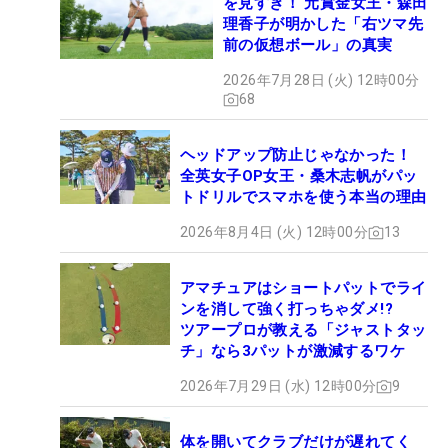
を見すぎ！ 元賞金女王・森田
理香子が明かした「右ツマ先
前の仮想ボール」の真実
2026年7月28日 (火) 12時00分
68
ヘッドアップ防止じゃなかった！
全英女子OP女王・桑木志帆がパッ
トドリルでスマホを使う本当の理由
2026年8月4日 (火) 12時00分
13
アマチュアはショートパットでライ
ンを消して強く打っちゃダメ!?
ツアープロが教える「ジャストタッ
チ」なら3パットが激減するワケ
2026年7月29日 (水) 12時00分
9
体を開いてクラブだけが遅れてく