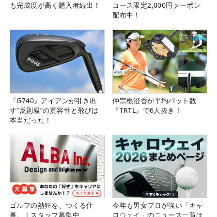
も完成度が高く購入者続出！
コース限定2,000円クーポン
配布中！
『G740』アイアンが引き出
仲宗根澄香が平均パット数
す“反則級”の寛容性と飛びは
『TRTL』で6人抜き！
本当だった！
ゴルフの熱狂を、つくる仕
今年も男女プロが強い「キャ
事。｜スタッフ募集中
ロウェイ」のニュース一覧は