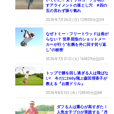
いていた!? 女子プロコーチが明か
すアライメントの落とし穴 #四の
五の言わず振り氣れ
2026年7月26日 (日) 12時00分
34
なぜトミー・フリートウッドは曲が
らない？ 世界屈指のショットメー
カーが行う”右腕を外に回す切り返
し”の秘密
2026年7月21日 (火) 16時29分
20
トップで腰を回し過ぎる人は飛ばな
い! 今だに260y飛ぶ森田理香子が
教える『お腹ドリル』
2026年8月5日 (水) 12時00分
68
ダフる人は重心が高すぎた！
人気女子プロが実践する「丹