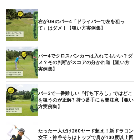
右がOBのパー4「ドライバーで左を狙っ
て」はダメ！【狙い方実例集】
パー4でクロスバンカーは入れてもいい？ダ
メ？その判断がスコアの分かれ道【狙い方
実例集】
パー3で一番難しい『打ち下ろし』ではどこ
を狙うのが正解? 持つ番手にも要注意【狙い
方実例集】
たった一人だけ260ヤード超え！新ドラコン
女王・神谷そらはトップで肩が100度以上回