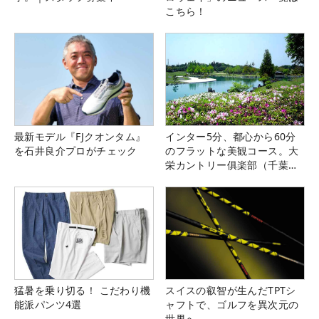
こちら！
最新モデル『FJクオンタム』
インター5分、都心から60分
を石井良介プロがチェック
のフラットな美観コース。大
栄カントリー俱楽部（千葉
県）
猛暑を乗り切る！ こだわり機
スイスの叡智が生んだTPTシ
能派パンツ4選
ャフトで、ゴルフを異次元の
世界へ