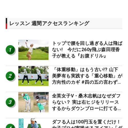
レッスン 週間アクセスランキング
トップで腰を回し過ぎる人は飛ば
1
ない! 今だに260y飛ぶ森田理香
子が教える『お腹ドリル』
「体重移動」はもう古い!? 山下
2
美夢有も実践する「重心移動」が
方向性のカギ #四の五の言わず振
り氣れ
全英女子V・桑木志帆はなぜダフ
3
らない？ 実は右ヒジをリリース
するからダウンブローに打てる #
優勝者のスイング
ダフる人は100円玉を置くだけ！