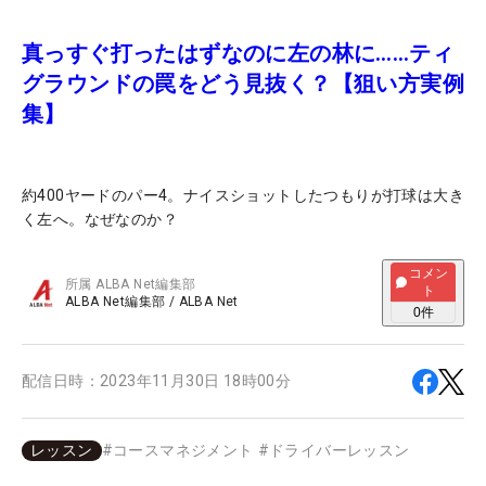
真っすぐ打ったはずなのに左の林に……ティ
グラウンドの罠をどう見抜く？【狙い方実例
集】
約400ヤードのパー4。ナイスショットしたつもりが打球は大き
く左へ。なぜなのか？
コメン
所属
ALBA Net編集部
ト
ALBA Net編集部
/
ALBA Net
0
件
配信日時：
2023年11月30日 18時00分
レッスン
#
コースマネジメント
#
ドライバーレッスン