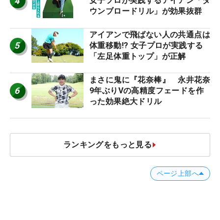
4
女子プロが実践するアイアン「ダ
ウンブロードリル」が効果抜群
アイアンで飛ばない人の共通点は
5
体重移動!? 女子プロが実践する
「左足体重トップ」が正解
まさに鬼に『花奈棒』 永井花奈
6
9年ぶりVの高精度フェードを作
った効果絶大ドリル
ランキングをもっと見る
ページ上部へ