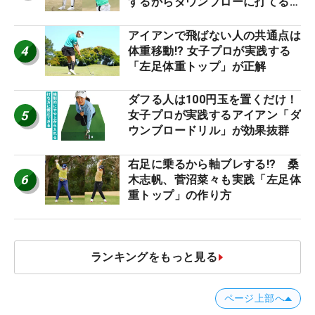
するからダウンブローに打てる #
優勝者のスイング
アイアンで飛ばない人の共通点は
4
体重移動!? 女子プロが実践する
「左足体重トップ」が正解
ダフる人は100円玉を置くだけ！
5
女子プロが実践するアイアン「ダ
ウンブロードリル」が効果抜群
右足に乗るから軸ブレする!? 桑
6
木志帆、菅沼菜々も実践「左足体
重トップ」の作り方
ランキングをもっと見る
ページ上部へ