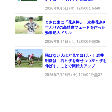
2026年8月6日 (木) 12時00分
40
まさに鬼に『花奈棒』 永井花奈9
年ぶりVの高精度フェードを作った
効果絶大ドリル
2026年8月1日 (土) 12時00分
36
飛ばない人ほど見てほしい！ 岩井
明愛は「右ヒザを寄せつつ左ヒザを
伸ばす」ことで回転力アップ
2026年7月18日 (土) 12時00分
32