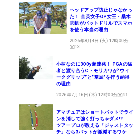
ヘッドアップ防止じゃなかっ
た！ 全英女子OP女王・桑木
志帆がパットドリルでスマホ
を使う本当の理由
2026年8月4日 (火) 12時00分
13
小柄なのに300y超連発！ PGAの猛
者と渡り合うC・モリカワが“ウィ
ークグリップ”と”掌屈”を行う納得
の理由
2026年7月16日 (木) 12時00分
41
アマチュアはショートパットでライ
ンを消して強く打っちゃダメ!?
ツアープロが教える「ジャストタッ
チ」なら3パットが激減するワケ