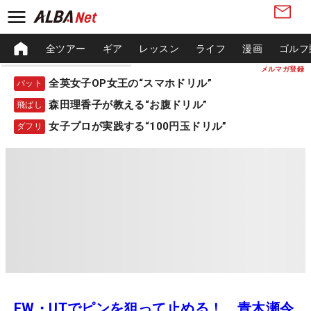
全ツアー
ギア
レッスン
ライフ
漫画
ゴルフ
メルマガ登録
全英女子OP女王の“スマホドリル”
パット
森田理香子が教える“お腹ドリル”
飛ばし
女子プロが実践する“100円玉ドリル”
ダフリ
FW・UTでピンを狙って止める！ 青木瀬令