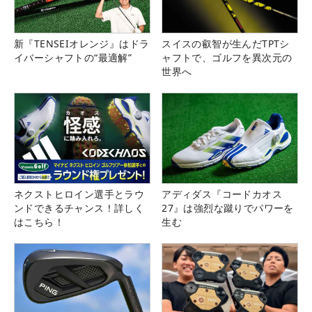
新『TENSEIオレンジ』はドラ
スイスの叡智が生んだTPTシ
イバーシャフトの“最適解”
ャフトで、ゴルフを異次元の
世界へ
ネクストヒロイン選手とラウ
アディダス『コードカオス
ンドできるチャンス！詳しく
27』は強烈な蹴りでパワーを
はこちら！
生む