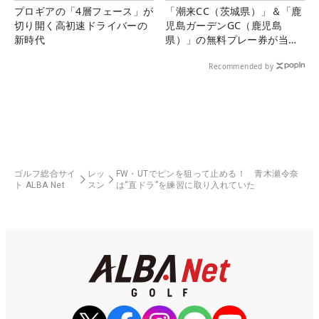
プロギアの「4層フェース」が
「潮来CC（茨城県）」＆「鹿
切り開く高初速ドライバーの
児島ガーデンGC（鹿児島
新時代
県）」の無料プレー券が当た
る！！
Recommended by
ゴルフ総合サイ
レッ
FW・UTでピンを狙って止める！ 青木瀬令奈
ト ALBA Net
スン
は“直ドラ”を練習に取り入れていた