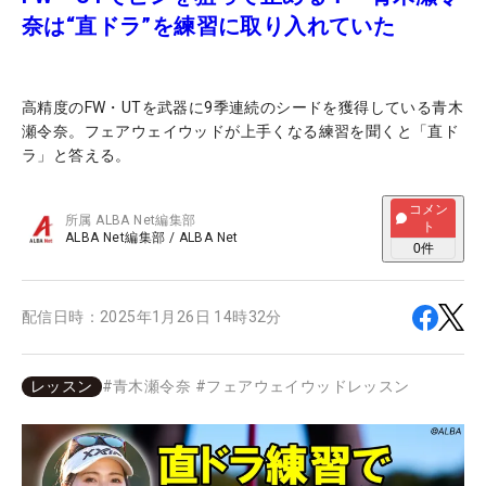
奈は“直ドラ”を練習に取り入れていた
高精度のFW・UTを武器に9季連続のシードを獲得している青木
瀬令奈。フェアウェイウッドが上手くなる練習を聞くと「直ド
ラ」と答える。
コメン
所属
ALBA Net編集部
ト
ALBA Net編集部
/
ALBA Net
0
件
配信日時：
2025年1月26日 14時32分
レッスン
#
青木瀬令奈
#
フェアウェイウッドレッスン