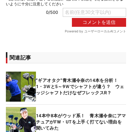
関連記事
”ギアオタク”青木瀬令奈の14本を分析！
1・3Ｗと5～9Ｗでシャフトが違う？ ウェ
ッジシャフトだけなぜフレックスR？
14本中8本がウッド系！ 青木瀬令奈にアマ
チュアがFW・UTを上手く打てない理由を
聞いてみた