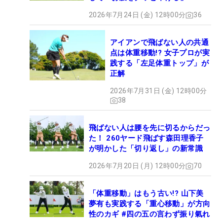
2026年7月24日 (金) 12時00分
36
アイアンで飛ばない人の共通
点は体重移動!? 女子プロが実
践する「左足体重トップ」が
正解
2026年7月31日 (金) 12時00分
38
飛ばない人は腰を先に切るからだっ
た！ 260ヤード飛ばす森田理香子
が明かした「切り返し」の新常識
2026年7月20日 (月) 12時00分
70
「体重移動」はもう古い!? 山下美
夢有も実践する「重心移動」が方向
性のカギ #四の五の言わず振り氣れ