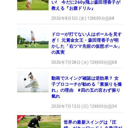
い! 今だに260y飛ぶ森田理香子が
教える『お腹ドリル』
2026年8月5日 (水) 12時00分
68
ドローが打てない人はボールを見す
ぎ！ 元賞金女王・森田理香子が明
かした「右ツマ先前の仮想ボール」
の真実
2026年7月28日 (火) 12時00分
68
動画でスイング確認は逆効果？ 女
子プロコーチが勧める「素振りを撮
れ」の理由 #四の五の言わず振り
氣れ
2026年7月12日 (日) 12時00分
34
世界の最新スイングは「圧