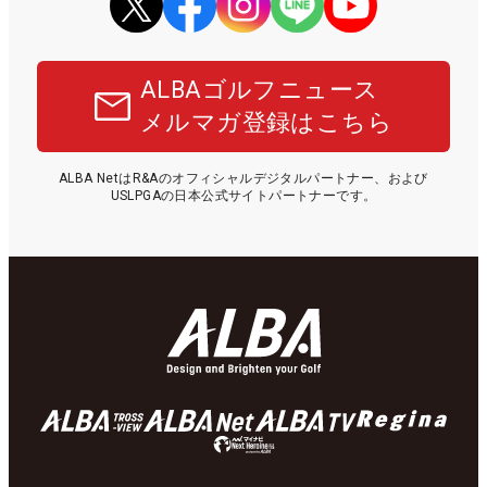
ALBAゴルフニュース
メルマガ登録はこちら
ALBA NetはR&Aのオフィシャルデジタルパートナー、および
USLPGAの日本公式サイトパートナーです。