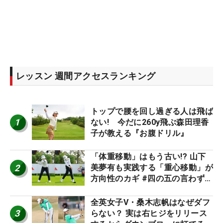
レッスン 週間アクセスランキング
トップで腰を回し過ぎる人は飛ば
1
ない! 今だに260y飛ぶ森田理香
子が教える『お腹ドリル』
「体重移動」はもう古い!? 山下
2
美夢有も実践する「重心移動」が
方向性のカギ #四の五の言わず振
り氣れ
全英女子V・桑木志帆はなぜダフ
3
らない？ 実は右ヒジをリリース