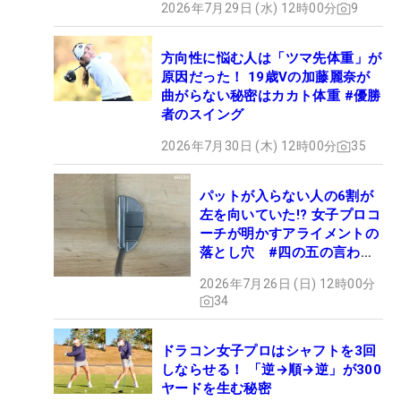
2026年7月29日 (水) 12時00分
9
方向性に悩む人は「ツマ先体重」が
原因だった！ 19歳Vの加藤麗奈が
曲がらない秘密はカカト体重 #優勝
者のスイング
2026年7月30日 (木) 12時00分
35
パットが入らない人の6割が
左を向いていた!? 女子プロコ
ーチが明かすアライメントの
落とし穴 #四の五の言わず
振り氣れ
2026年7月26日 (日) 12時00分
34
ドラコン女子プロはシャフトを3回
しならせる！ 「逆→順→逆」が300
ヤードを生む秘密