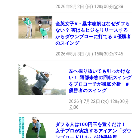
2026年8月2日 (日) 12時00分
38
全英女子V・桑木志帆はなぜダフら
ない？ 実は右ヒジをリリースする
からダウンブローに打てる #優勝者
のスイング
2026年8月3日 (月) 15時30分
45
左へ振り抜いても引っかけな
い！ 阿部未悠の回転スイング
をプロコーチが徹底分析 #
優勝者のスイング
2026年7月22日 (水) 12時00分
36
ダフる人は100円玉を置くだけ！
女子プロが実践するアイアン「ダウ
ンブロードリル」が効果抜群