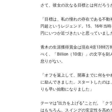
さて、彼女の次なる目標とは何だろう
「目標は、私の憧れの存在である不動裕
円超というレジェンド。15、16年当
円にいつか近づきたいと思っていまし
青木の生涯獲得賞金は現在
4億1388万
べく、「Billion（10億）」の文
怠りがない。
「オフを返上して、開幕までに何をや
に励んできました。スタートしたのは
りも早い始動になりました」
テーマは“出力を上げる”ことだ。「
はもちろん、スイングの安定性を高め