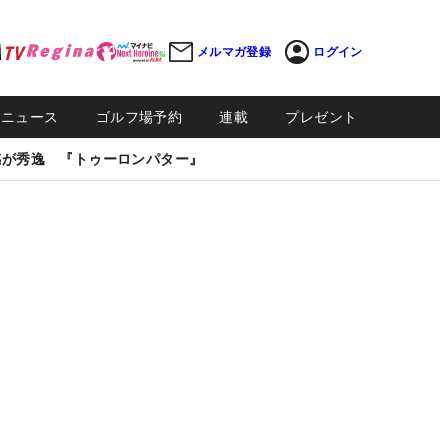
メルマガ登録
ログイン
Sニュース
ゴルフ場予約
連載
プレゼント
感が秀逸 『トゥーロンパター』