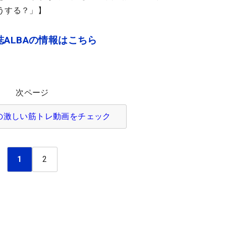
うする？」】
ALBAの情報はこちら
次ページ
の激しい筋トレ動画をチェック
1
2