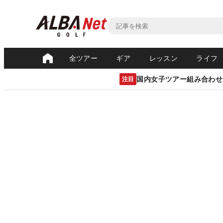
全ツアー
ギア
レッスン
ライフ
国内女子ツアー組み合わせ
注目