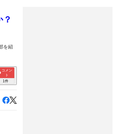
か？
部を紹
コメン
ト
1
件