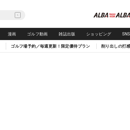
漫画
ゴルフ動画
雑誌出版
ショッピング
SN
ゴルフ場予約／毎週更新！限定優待プラン
削り出しの打