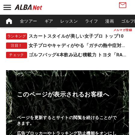
全ツアー
ギア
レッスン
ライフ
漫画
ゴルフ
メルマガ登録
スカートスタイルが美しい女子プロ トップ10
ランキング
女子プロやキャディがやる「ガチの熱中症対策」
注目！
ゴルフバッグ4本飲み込む積載力 トヨタ「RAV4」
チェック
このページが表示されるお客様へ
ページを更新するとサイトの閲覧を続けることがで
きます。
広告ブロッカーやトラッキング防止機能をオンにし