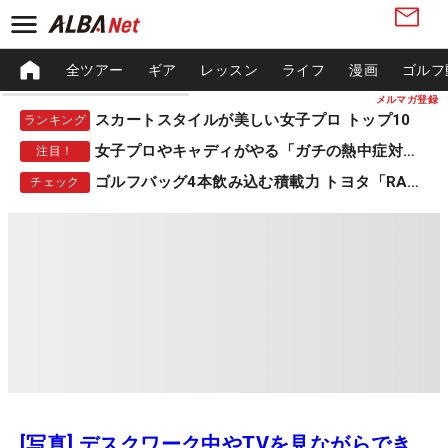
全ツアー
ギア
レッスン
ライフ
漫画
ゴルフ
メルマガ登録
スカートスタイルが美しい女子プロ トップ10
ランキング
女子プロやキャディがやる「ガチの熱中症対策」
注目！
ゴルフバッグ4本飲み込む積載力 トヨタ「RAV4」
チェック
[写真] デスクワーク中やTVを見ながらでき