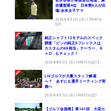
岩永杏奈が単独首位発進、廣
吉優梨菜4位 日本勢6人が出
場/全米女子アマ
2026年8月5日 (水) 11時45分
5
純正シャフト12モデルのスペック
調査「ピンの純正Sフレックスは、
カスタムの6X相当」テーラー、キ
ャロ…もチェック！
2026年8月5日 (水) 16時15分
13
LIVゴルフが大量スタッフ解雇
へ？ あすにも選手ミーティング実
施へ
2026年8月5日 (水) 14時02分
1
【ゴルフ会員権】第141回 大栄カ