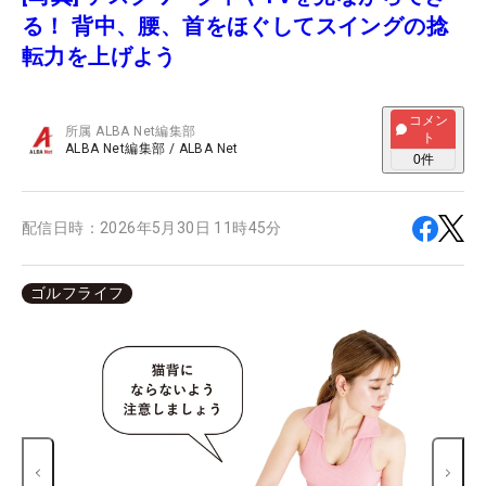
る！ 背中、腰、首をほぐしてスイングの捻
転力を上げよう
コメン
所属
ALBA Net編集部
ト
ALBA Net編集部
/
ALBA Net
0
件
配信日時：
2026年5月30日 11時45分
ゴルフライフ