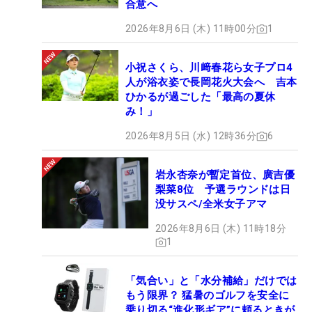
合意へ
2026年8月6日 (木) 11時00分
1
小祝さくら、川﨑春花ら女子プロ4
人が浴衣姿で長岡花火大会へ 吉本
ひかるが過ごした「最高の夏休
み！」
2026年8月5日 (水) 12時36分
6
岩永杏奈が暫定首位、廣吉優
梨菜8位 予選ラウンドは日
没サスペ/全米女子アマ
2026年8月6日 (木) 11時18分
1
「気合い」と「水分補給」だけでは
もう限界？ 猛暑のゴルフを安全に
乗り切る“進化形ギア”に頼るときが