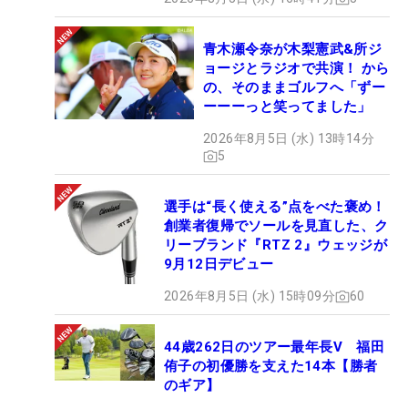
青木瀬令奈が木梨憲武&所ジ
ョージとラジオで共演！ から
の、そのままゴルフへ「ずー
ーーーっと笑ってました」
2026年8月5日 (水) 13時14分
5
選手は“長く使える”点をべた褒め！
創業者復帰でソールを見直した、ク
リーブランド『RTZ 2』ウェッジが
9月12日デビュー
2026年8月5日 (水) 15時09分
60
44歳262日のツアー最年長V 福田
侑子の初優勝を支えた14本【勝者
のギア】