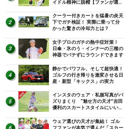
イドル精神に脱帽【ファンが選ぶ
神10】
クーラー付きカートを猛暑の炎天
2
下でガチ検証！ 実際に乗って分
かった驚きの冷却力とは？
女子プロのガチの熱中症対策！
3
日傘・氷のう・インナーの三種の
神器でバテずにラウンドできます
静かでパワフル、そして超快適！
4
ゴルフの行き帰りを激変させる日
産・新型「キックス」の実力
インスタのウェア・私服写真がバ
5
ズりまくり “魅せ方の天才”吉田
優利のスカートスタイルにいい
ね！【ファンが選ぶ神10】
ウェア選びの天才が集結！ ゴル
6
フファンが本気で選んだ「スカー