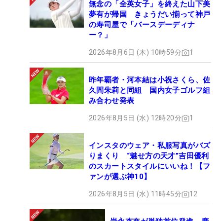
無念の「全英女子」を終えた山下美
夢有が帰国 きょうだい揃って神戸
の寿司屋で「バースデーディナ
ー？」
2026年8月6日 (木) 10時59分
1
昨年覇者・河本結は小祝さくら、佐
久間朱莉と同組 国内女子ゴルフ組
み合わせ発表
2026年8月5日 (水) 12時20分
1
インスタのウェア・私服写真がバズ
りまくり “魅せ方の天才”吉田優利
のスカートスタイルにいいね！【フ
ァンが選ぶ神10】
2026年8月5日 (水) 11時45分
12