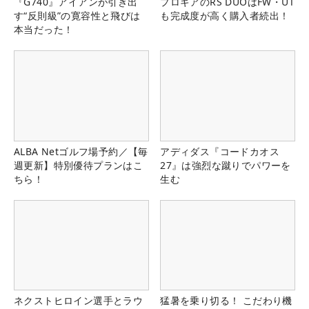
『G740』アイアンが引き出
プロギアのRS DUOはFW・UT
す“反則級”の寛容性と飛びは
も完成度が高く購入者続出！
本当だった！
ALBA Netゴルフ場予約／【毎
アディダス『コードカオス
週更新】特別優待プランはこ
27』は強烈な蹴りでパワーを
ちら！
生む
ネクストヒロイン選手とラウ
猛暑を乗り切る！ こだわり機