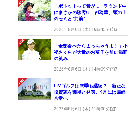
「ボトッ！って音が…」ラウンド中
にまさかの珍客!? 都玲華、頭の上
のセミと“共演”
2026年8月6日 (木) 16時45分
3
「全部食べたら太っちゃうよ！」小
祝さくらが大量のお菓子を前に満面
の笑み
2026年8月6日 (木) 14時09分
7
LIVゴルフは来季も継続？ 新たな
投資家を獲得と発表、9月には最終
合意へ
2026年8月6日 (木) 11時00分
1