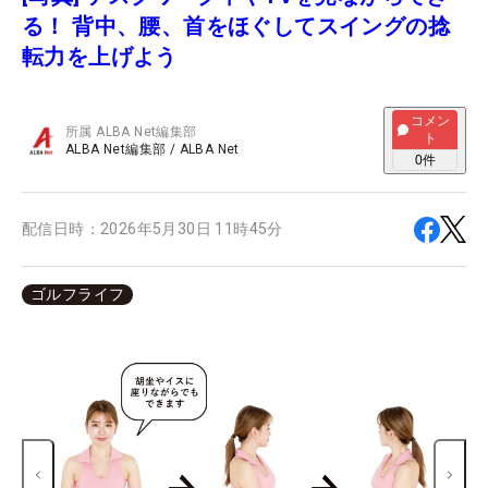
る！ 背中、腰、首をほぐしてスイングの捻
転力を上げよう
コメン
所属
ALBA Net編集部
ト
ALBA Net編集部
/
ALBA Net
0
件
配信日時：
2026年5月30日 11時45分
ゴルフライフ