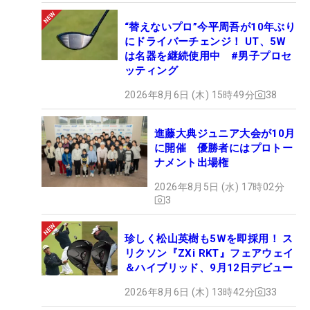
“替えないプロ”今平周吾が10年ぶり
にドライバーチェンジ！ UT、5W
は名器を継続使用中 #男子プロセ
ッティング
2026年8月6日 (木) 15時49分
38
進藤大典ジュニア大会が10月
に開催 優勝者にはプロトー
ナメント出場権
2026年8月5日 (水) 17時02分
3
珍しく松山英樹も5Wを即採用！ ス
リクソン『ZXi RKT』フェアウェイ
＆ハイブリッド、9月12日デビュー
2026年8月6日 (木) 13時42分
33