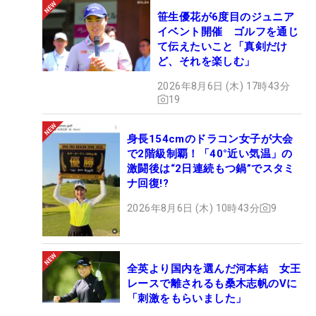
笹生優花が6度目のジュニア
イベント開催 ゴルフを通じ
て伝えたいこと「真剣だけ
ど、それを楽しむ」
2026年8月6日 (木) 17時43分
19
身長154cmのドラコン女子が大会
で2階級制覇！「40°近い気温」の
激闘後は“2日連続もつ鍋”でスタミ
ナ回復!?
2026年8月6日 (木) 10時43分
9
全英より国内を選んだ河本結 女王
レースで離されるも桑木志帆のVに
「刺激をもらいました」