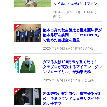
タイルにいいね！【ファンが
選ぶ神10】
2026年8月5日 (水) 11時45分
12
熊本出身の秋吉翔太と重永亜斗夢が
熊本県庁を訪問 「JOYX OPEN」
で集めた義援金を贈呈
2026年8月6日 (木) 18時43分
8
ダフる人は100円玉を置くだけ！
女子プロが実践するアイアン「ダウ
ンブロードリル」が効果抜群
2026年8月6日 (木) 12時00分
40
岩永杏奈が暫定首位、廣吉優梨菜8
位 予選ラウンドは日没サスペ/全
米女子アマ