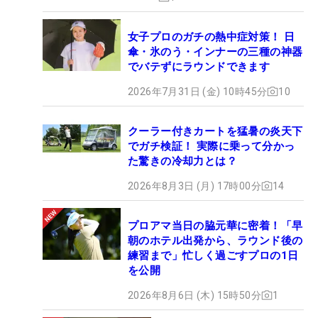
女子プロのガチの熱中症対策！ 日
傘・氷のう・インナーの三種の神器
でバテずにラウンドできます
2026年7月31日 (金) 10時45分
10
クーラー付きカートを猛暑の炎天下
でガチ検証！ 実際に乗って分かっ
た驚きの冷却力とは？
2026年8月3日 (月) 17時00分
14
プロアマ当日の脇元華に密着！「早
朝のホテル出発から、ラウンド後の
練習まで」忙しく過ごすプロの1日
を公開
2026年8月6日 (木) 15時50分
1