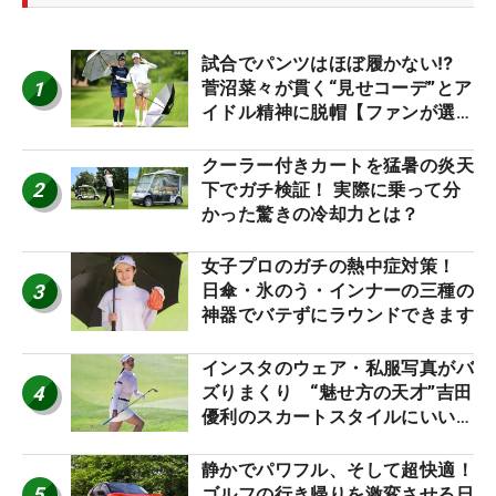
試合でパンツはほぼ履かない⁉
1
菅沼菜々が貫く“見せコーデ”とア
イドル精神に脱帽【ファンが選ぶ
神10】
クーラー付きカートを猛暑の炎天
2
下でガチ検証！ 実際に乗って分
かった驚きの冷却力とは？
女子プロのガチの熱中症対策！
3
日傘・氷のう・インナーの三種の
神器でバテずにラウンドできます
インスタのウェア・私服写真がバ
4
ズりまくり “魅せ方の天才”吉田
優利のスカートスタイルにいい
ね！【ファンが選ぶ神10】
静かでパワフル、そして超快適！
5
ゴルフの行き帰りを激変させる日