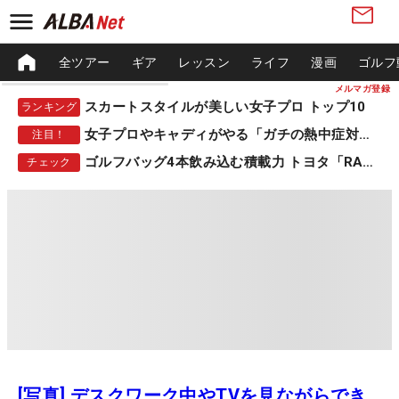
全ツアー
ギア
レッスン
ライフ
漫画
ゴルフ
メルマガ登録
スカートスタイルが美しい女子プロ トップ10
ランキング
女子プロやキャディがやる「ガチの熱中症対策」
注目！
ゴルフバッグ4本飲み込む積載力 トヨタ「RAV4」
チェック
[写真] デスクワーク中やTVを見ながらでき