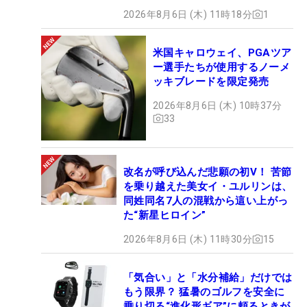
2026年8月6日 (木) 11時18分
1
米国キャロウェイ、PGAツア
ー選手たちが使用するノーメ
ッキブレードを限定発売
2026年8月6日 (木) 10時37分
33
改名が呼び込んだ悲願の初V！ 苦節
を乗り越えた美女イ・ユルリンは、
同姓同名7人の混戦から這い上がっ
た“新星ヒロイン”
2026年8月6日 (木) 11時30分
15
「気合い」と「水分補給」だけでは
もう限界？ 猛暑のゴルフを安全に
乗り切る“進化形ギア”に頼るときが