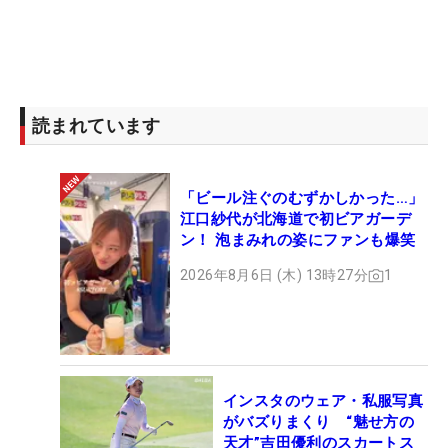
読まれています
「ビール注ぐのむずかしかった…」
江口紗代が北海道で初ビアガーデ
ン！ 泡まみれの姿にファンも爆笑
2026年8月6日 (木) 13時27分
1
インスタのウェア・私服写真
がバズりまくり “魅せ方の
天才”吉田優利のスカートス