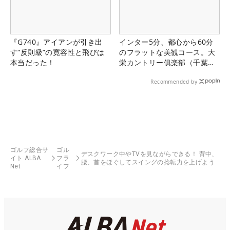
『G740』アイアンが引き出
インター5分、都心から60分
す“反則級”の寛容性と飛びは
のフラットな美観コース。大
本当だった！
栄カントリー俱楽部（千葉
県）
Recommended by
ゴルフ総合サ
ゴル
デスクワーク中やTVを見ながらできる！ 背中、
イト ALBA
フラ
腰、首をほぐしてスイングの捻転力を上げよう
Net
イフ