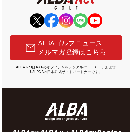
ALBAゴルフニュース
メルマガ登録はこちら
ALBA NetはR&Aのオフィシャルデジタルパートナー、および
USLPGAの日本公式サイトパートナーです。