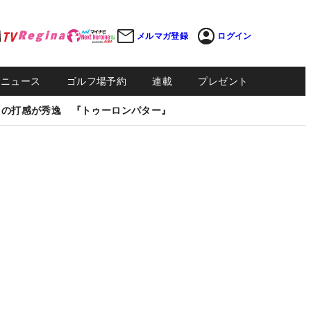
メルマガ登録
ログイン
Sニュース
ゴルフ場予約
連載
プレゼント
しの打感が秀逸 『トゥーロンパター』