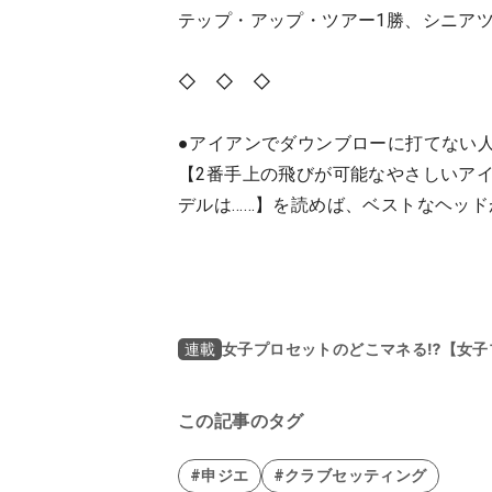
テップ・アップ・ツアー1勝、シニア
◇ ◇ ◇
●アイアンでダウンブローに打てない
【2番手上の飛びが可能なやさしいアイ
デルは……】を読めば、ベストなヘッ
女子プロセットのどこマネる⁉【女子
連載
この記事のタグ
#申ジエ
#クラブセッティング