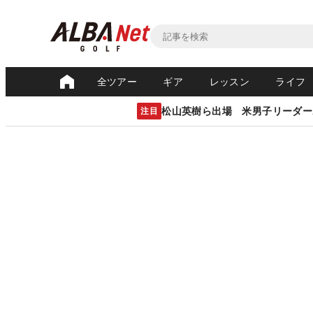
全ツアー
ギア
レッスン
ライフ
松山英樹ら出場 米男子リーダー
注目