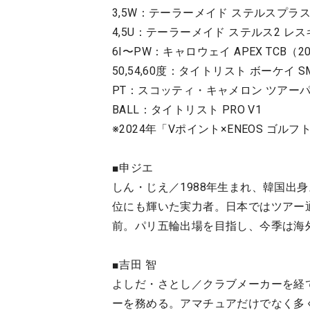
3,5W：テーラーメイド ステルスプラス（
4,5U：テーラーメイド ステルス2 レスキ
6I〜PW：キャロウェイ APEX TCB（2024
50,54,60度：タイトリスト ボーケイ SM1
PT：スコッティ・キャメロン ツアーパタ
BALL：タイトリスト PRO V1
※2024年「Vポイント×ENEOS ゴ
■申ジエ
しん・じえ／1988年生まれ、韓国出
位にも輝いた実力者。日本ではツアー通
前。パリ五輪出場を目指し、今季は海
■吉田 智
よしだ・さとし／クラブメーカーを経
ーを務める。アマチュアだけでなく多