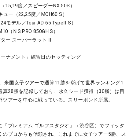
15,19度／スピーダーNX 50S）
ュー（22,25度／MCH60 S）
モデル／Tour AD 65 TypeII S）
0（N.S.PRO 850GH S）
ー スーパーラット II
ルフトーナメント」練習日のセッティング
身。米国女子ツアーで通算11勝を挙げて世界ランキング1
算28勝を記録しており、永久シード獲得（30勝）は目
外ツアーを中心に戦っている。スリーボンド所属。
て「プレミアム ゴルフスタジオ」（渋谷区）でフィッタ
くのプロからも信頼され、これまでに女子ツアー5勝、ス