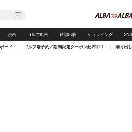
漫画
ゴルフ動画
雑誌出版
ショッピング
SN
ボード
ゴルフ場予約／期間限定クーポン配布中！
削り出