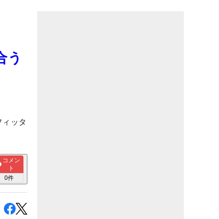
合う
フィッタ
コメン
ト
0
件