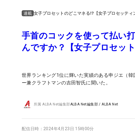
女子プロセットのどこマネる⁉【女子プロセッティ
連載
手首のコックを使って払い
んですか？【女子プロセット
世界ランキング1位に輝いた実績のある申ジエ（韓
ー兼クラフトマンの吉田智氏に聞いた。
所属
ALBA Net編集部
ALBA Net編集部
/
ALBA Net
配信日時：
2024年4月23日 15時00分