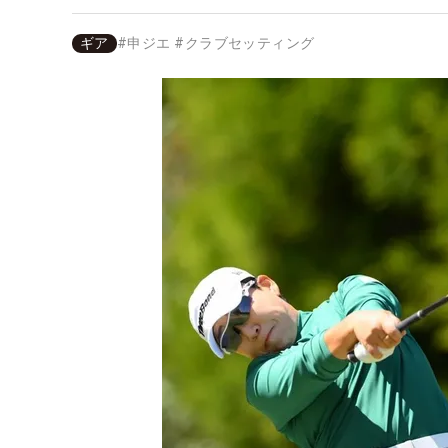
ギア
#
申ジエ
#
クラブセッティング