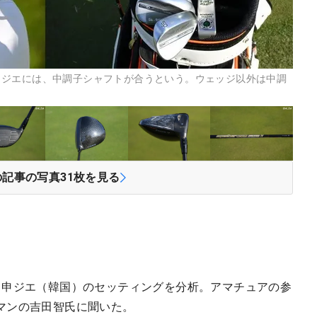
申ジエには、中調子シャフトが合うという。ウェッジ以外は中調
の記事の写真
31
枚を見る
る申ジエ（韓国）のセッティングを分析。アマチュアの参
マンの吉田智氏に聞いた。