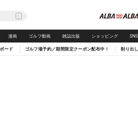
漫画
ゴルフ動画
雑誌出版
ショッピング
SN
ボード
ゴルフ場予約／期間限定クーポン配布中！
削り出