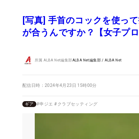
[写真] 手首のコックを使
が合うんですか？【女子プロ
所属
ALBA Net編集部
ALBA Net編集部
/
ALBA Net
配信日時：
2024年4月23日 15時00分
ギア
#
申ジエ
#
クラブセッティング