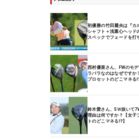
初優勝の竹田麗央は『カ
シャフト＋浅重心ヘッド
スペックでフェードを打
西村優菜さん、FWのモ
ラバラなのはなぜですか
プロセットのどこマネる
鈴木愛さん、5Ｗ抜いて7
理由は何ですか？【女子
トのどこマネる⁉】