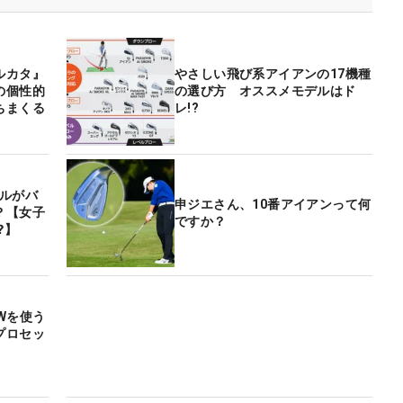
ルカタ』
やさしい飛び系アイアンの17機種
の個性的
の選び方 オススメモデルはド
ちまくる
レ!?
デルがバ
申ジエさん、10番アイアンって何
？【女子
ですか？
⁉】
Wを使う
プロセッ