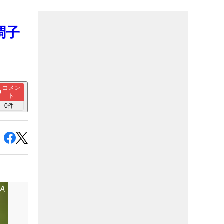
調子
コメン
ト
0
件