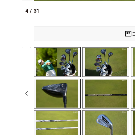
4
/
31