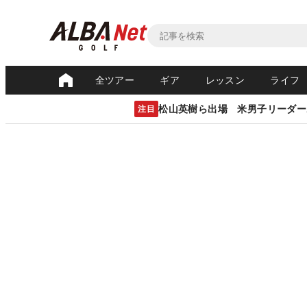
全ツアー
ギア
レッスン
ライフ
松山英樹ら出場 米男子リーダー
注目