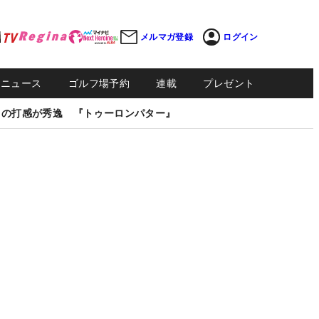
メルマガ登録
ログイン
Sニュース
ゴルフ場予約
連載
プレゼント
しの打感が秀逸 『トゥーロンパター』