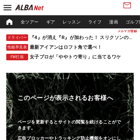
全ツアー
ギア
レッスン
ライフ
漫画
ゴルフ
メルマガ登録
『4』が消え『R』が加わった！ スリクソンの新作
ドライバー
最新アイアンはロフト角で選べ！
性能早見表
女子プロが「ややトウ寄り」に当てるワケ
FW打痕
このページが表示されるお客様へ
ページを更新するとサイトの閲覧を続けることがで
きます。
広告ブロッカーやトラッキング防止機能をオンにし