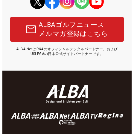
ALBAゴルフニュース
メルマガ登録はこちら
ALBA NetはR&Aのオフィシャルデジタルパートナー、および
USLPGAの日本公式サイトパートナーです。