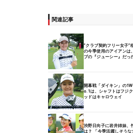
関連記事
”クラブ契約フリー女子”
の今季使用のアイアンは
ブの『ジューシー』だった
開幕戦「ダイキン」の1W
o.1は、シャフトはフジ
ッドはキャロウェイ
渋野日向子に岩井姉妹、
は？ 「今季活躍しそうな