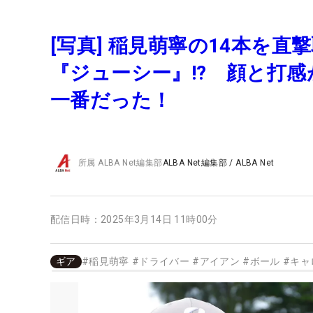
[写真] 稲見萌寧の14本を
『ジューシー』!? 顔と打感
一番だった！
所属
ALBA Net編集部
ALBA Net編集部
/
ALBA Net
配信日時：
2025年3月14日 11時00分
ギア
#
稲見萌寧
#
ドライバー
#
アイアン
#
ボール
#
キャ