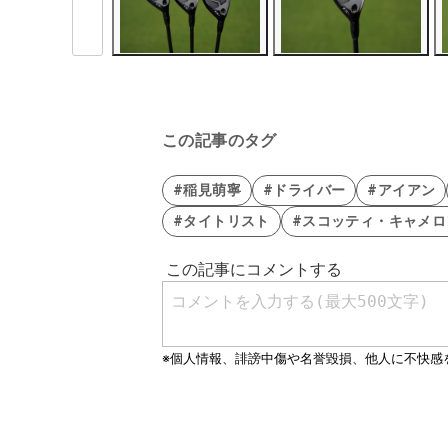
この記事のタグ
#稲見萌寧
#ドライバー
#アイアン
#タイトリスト
#スコッティ・キャメロ