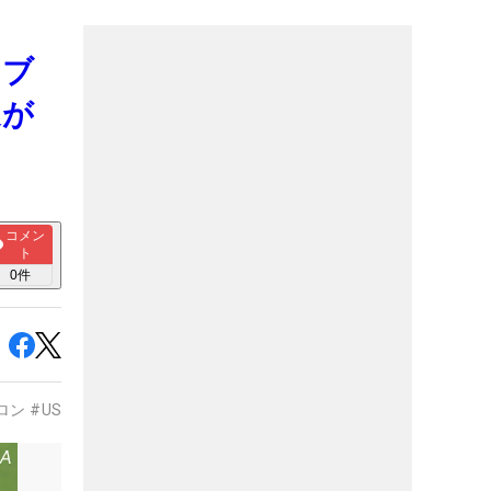
ラブ
速が
コメン
ト
0
件
ロン
#
USTマミヤ
#
ブリヂストン