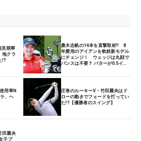
桑木志帆の14本を直撃取材‼ 8
稲見萌寧
年愛用のアイアンを軟鉄新モデル
、地クラ
にチェンジ！ ウェッジは丸顔で
!?
バンスは不要？ パターが0.5イン
チ長いのはなぜ？
使用率N
圧巻のルーキーV・竹田麗央はド
クラ、ヘ
ローの動きでフェードを打ってい
た!?【優勝者のスイング】
竹田麗央
女子プ