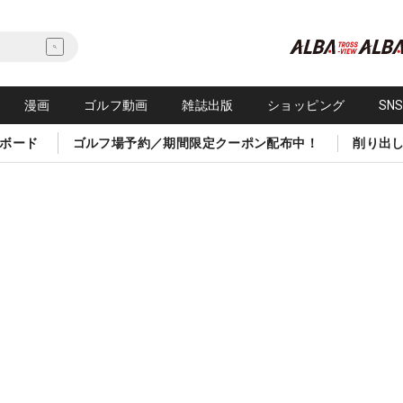
漫画
ゴルフ動画
雑誌出版
ショッピング
SN
ボード
ゴルフ場予約／期間限定クーポン配布中！
削り出