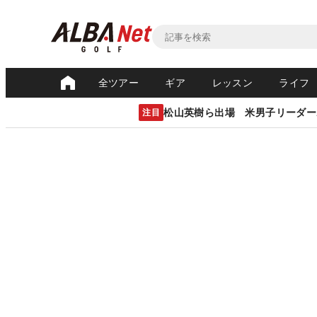
全ツアー
ギア
レッスン
ライフ
松山英樹ら出場 米男子リーダー
注目