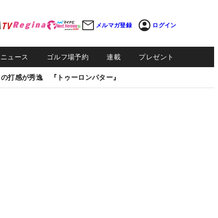
メルマガ登録
ログイン
Sニュース
ゴルフ場予約
連載
プレゼント
しの打感が秀逸 『トゥーロンパター』