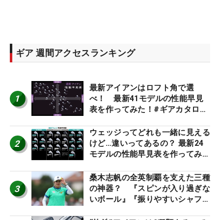
ギア 週間アクセスランキング
最新アイアンはロフト角で選
1
べ！ 最新41モデルの性能早見
表を作ってみた！#ギアカタログ
2026
ウェッジってどれも一緒に見える
2
けど…違いってあるの？ 最新24
モデルの性能早見表を作ってみ
た #ギアカタログ2026
桑木志帆の全英制覇を支えた三種
3
の神器？ 『スピンが入り過ぎな
いボール』『振りやすいシャフ
ト』『真っすぐ飛ぶドライバ