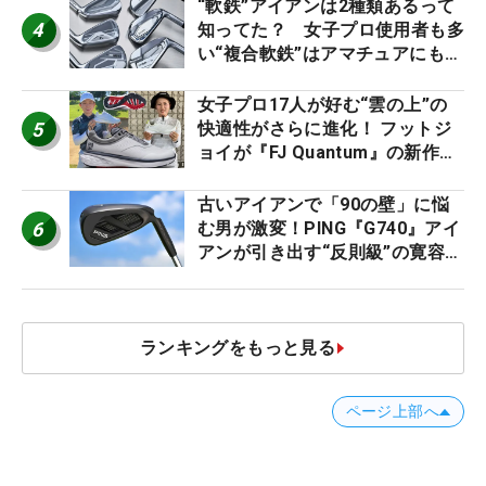
ー』 #女子プロセッティング
“軟鉄”アイアンは2種類あるって
4
知ってた？ 女子プロ使用者も多
い“複合軟鉄”はアマチュアにもオ
ススメ！
女子プロ17人が好む“雲の上”の
5
快適性がさらに進化！ フットジ
ョイが『FJ Quantum』の新作を
発表、8月7日デビュー
古いアイアンで「90の壁」に悩
6
む男が激変！PING『G740』アイ
アンが引き出す“反則級”の寛容性
と飛びは本当だった！
ランキングをもっと見る
ページ上部へ