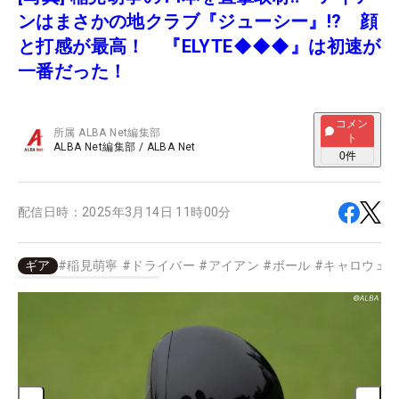
ンはまさかの地クラブ『ジューシー』!? 顔
と打感が最高！ 『ELYTE◆◆◆』は初速が
一番だった！
コメン
所属
ALBA Net編集部
ト
ALBA Net編集部
/
ALBA Net
0
件
配信日時：
2025年3月14日 11時00分
ギア
#
稲見萌寧
#
ドライバー
#
アイアン
#
ボール
#
キャロウェ