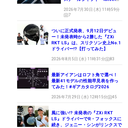
BLUE』が9月4日デビュー
2026年7月30日 (木) 11時59分
7
ついに正式発表、9月12日デビュ
ー！未発表時から2勝した『ZXi
RKT LS』は、スリクソン史上No.1
ドライバー!?【打ってみた】
2026年8月5日 (水) 11時31分
83
最新アイアンはロフト角で選べ！
最新41モデルの性能早見表を作っ
てみた！#ギアカタログ2026
2026年7月29日 (水) 12時15分
45
風に強い!? 未発表の『ZXi RKT
LS』ドライバーでR・フォックスに
続き、ジェニー・シンがリンクスで