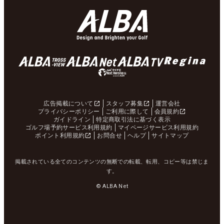
広告掲載について
スタッフ募集
運営会社
プライバシーポリシー
ご利用に際して
会員規約
ガイドライン
特定商取引法に基づく表示
ゴルフ場予約サービス利用規約
マイページサービス利用規約
ポイント利用規約
お問合せ
ヘルプ
サイトマップ
掲載されている全てのコンテンツの無断での転載、転用、コピー等は禁じま
す。
© ALBA Net