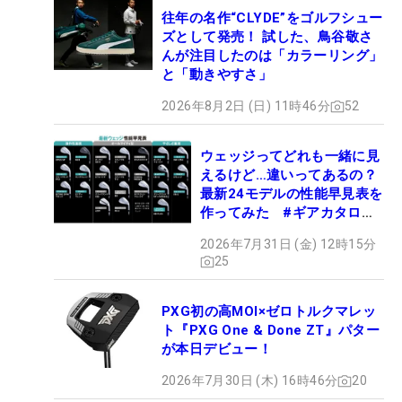
往年の名作“CLYDE”をゴルフシュー
ズとして発売！ 試した、鳥谷敬さ
んが注目したのは「カラーリング」
と「動きやすさ」
2026年8月2日 (日) 11時46分
52
ウェッジってどれも一緒に見
えるけど…違いってあるの？
最新24モデルの性能早見表を
作ってみた #ギアカタログ
2026
2026年7月31日 (金) 12時15分
25
PXG初の高MOI×ゼロトルクマレッ
ト『PXG One & Done ZT』パター
が本日デビュー！
2026年7月30日 (木) 16時46分
20