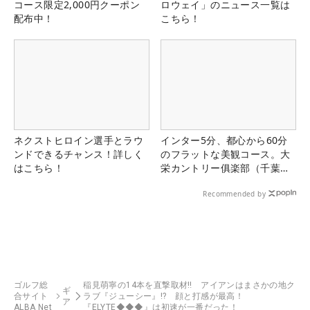
コース限定2,000円クーポン
ロウェイ」のニュース一覧は
配布中！
こちら！
ネクストヒロイン選手とラウ
インター5分、都心から60分
ンドできるチャンス！詳しく
のフラットな美観コース。大
はこちら！
栄カントリー俱楽部（千葉
県）
Recommended by
ゴルフ総
稲見萌寧の14本を直撃取材‼ アイアンはまさかの地ク
ギ
合サイト
ラブ『ジューシー』!? 顔と打感が最高！
ア
ALBA Net
『ELYTE◆◆◆』は初速が一番だった！