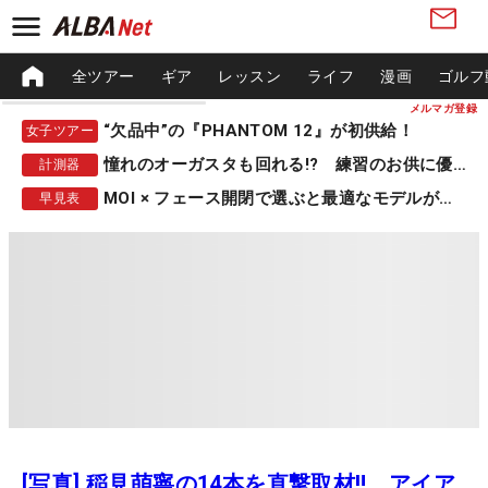
全ツアー
ギア
レッスン
ライフ
漫画
ゴルフ
メルマガ登録
“欠品中”の『PHANTOM 12』が初供給！
女子ツアー
憧れのオーガスタも回れる!? 練習のお供に優秀な一品
計測器
MOI × フェース開閉で選ぶと最適なモデルが見つかる
早見表
[写真] 稲見萌寧の14本を直撃取材‼ アイア