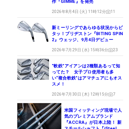
作『GIMME』を発売
2026年8月4日 (火) 11時12分
11
新ミーリングであらゆる状況からピ
タッ！ブリヂストン『BITING SPIN
2』ウェッジ、9月4日デビュー
2026年7月29日 (水) 15時36分
23
“軟鉄”アイアンは2種類あるって知
ってた？ 女子プロ使用者も多
い“複合軟鉄”はアマチュアにもオス
スメ！
2026年7月30日 (木) 12時15分
7
米国フィッティング現場で人
気のプレミアムブランド
『ACCRA』が日本上陸！ 新
スチールシャフト『iSteel