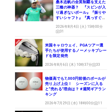
桑木志帆の全英制覇を支えた
三種の神器？ 『スピンが入
り過ぎないボール』『振りや
すいシャフト』『真っすぐ飛
ぶドライバー』 #女子プロ
2026年8月4日 (火) 15時00分
セッティング
31
米国キャロウェイ、PGAツアー選
手たちが使用するノーメッキブレー
ドを限定発売
2026年8月6日 (木) 10時37分
33
物価高でも7,000円前後のボールが
売り上げ上位！ シーズンに入る
と“売れる”理由は？ #週間ギアラン
キング
2026年7月29日 (水) 18時00分
11