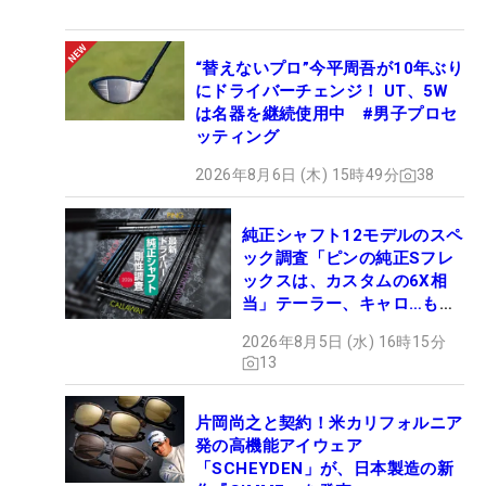
“替えないプロ”今平周吾が10年ぶり
にドライバーチェンジ！ UT、5W
は名器を継続使用中 #男子プロセ
ッティング
2026年8月6日 (木) 15時49分
38
純正シャフト12モデルのスペ
ック調査「ピンの純正Sフレ
ックスは、カスタムの6X相
当」テーラー、キャロ…もチ
ェック！
2026年8月5日 (水) 16時15分
13
片岡尚之と契約！米カリフォルニア
発の高機能アイウェア
「SCHEYDEN」が、日本製造の新