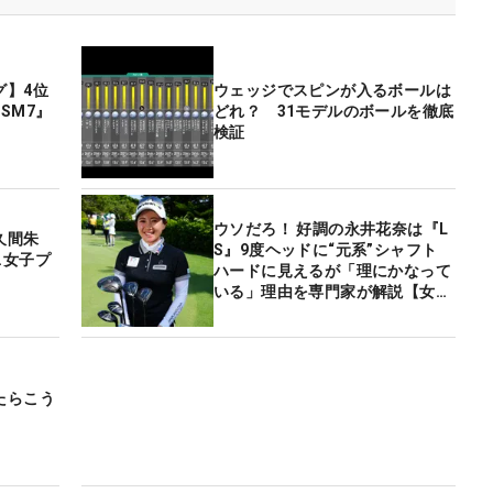
グ】4位
ウェッジでスピンが入るボールは
SM7』
どれ？ 31モデルのボールを徹底
検証
ウソだろ！ 好調の永井花奈は『L
久間朱
S』9度ヘッドに“元系”シャフト
…女子プ
ハードに見えるが「理にかなって
いる」理由を専門家が解説【女子
プロセッティング】
たらこう