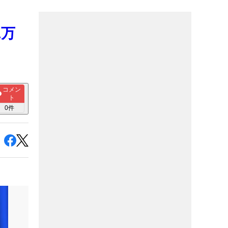
2万
コメン
ト
0
件