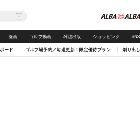
漫画
ゴルフ動画
雑誌出版
ショッピング
SN
ボード
ゴルフ場予約／毎週更新！限定優待プラン
削り出