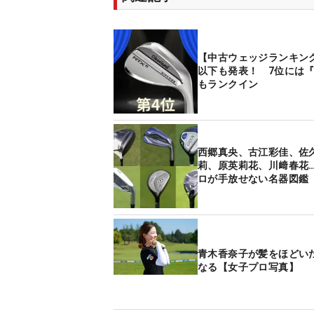
【中古ウェッジランキン
以下も発表！ 7位には『
もランクイン
西郷真央、古江彩佳、佐
莉、原英莉花、川﨑春花
ロが手放せない名器図鑑
青木香奈子が髪をほどい
なる【女子プロ写真】