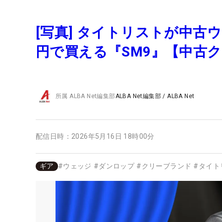
[写真] タイトリストが中古
円で買える『SM9』【中古
所属
ALBA Net編集部
ALBA Net編集部
/
ALBA Net
配信日時：
2026年5月16日 18時00分
ギア
#
ウェッジ
#
ダンロップ
#
クリーブランド
#
タイト