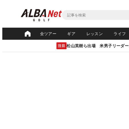
全ツアー
ギア
レッスン
ライフ
松山英樹ら出場 米男子リーダー
注目