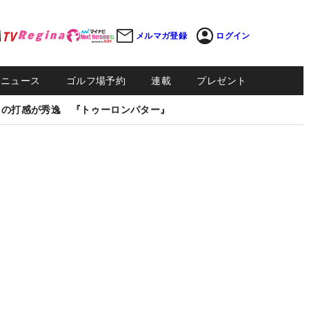
メルマガ登録
ログイン
Sニュース
ゴルフ場予約
連載
プレゼント
しの打感が秀逸 『トゥーロンパター』