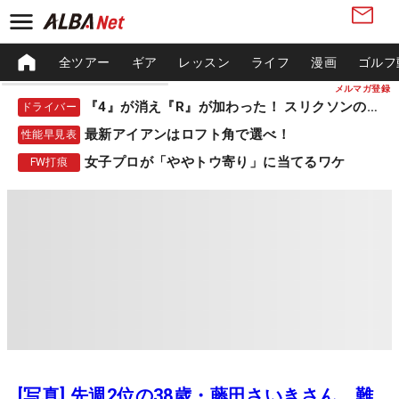
全ツアー
ギア
レッスン
ライフ
漫画
ゴルフ
メルマガ登録
『4』が消え『R』が加わった！ スリクソンの新作
ドライバー
最新アイアンはロフト角で選べ！
性能早見表
女子プロが「ややトウ寄り」に当てるワケ
FW打痕
[写真] 先週2位の38歳・藤田さいきさん、難