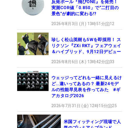
反発ボール『飛びONE』を発売！
実測COR値「0.850」で“二打目の
景色”が劇的に変わる!?
2026年8月3日 (月) 13時51分
12
珍しく松山英樹も5Wを即採用！ ス
リクソン『ZXi RKT』フェアウェイ
＆ハイブリッド、9月12日デビュー
2026年8月6日 (木) 13時42分
33
ウェッジってどれも一緒に見えるけ
ど…違いってあるの？ 最新24モデ
ルの性能早見表を作ってみた #ギ
アカタログ2026
2026年7月31日 (金) 12時15分
25
米国フィッティング現場で人
気のプレミアムブランド