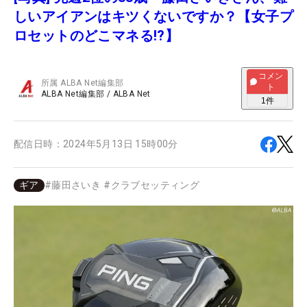
しいアイアンはキツくないですか？【女子プ
ロセットのどこマネる!?】
コメン
所属
ALBA Net編集部
ト
ALBA Net編集部
/
ALBA Net
1
件
配信日時：
2024年5月13日 15時00分
ギア
#
藤田さいき
#
クラブセッティング