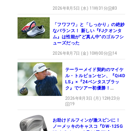
2026年8月5日 (水) 11時31分
83
「フワフワ」と「しっかり」の絶妙
なバランス！ 新しい『FJクオンタ
ム』は性能が“ど真ん中”のゴルフシ
ューズだった
2026年8月7日 (金) 10時00分
14
テーラーメイド契約のマイケ
ル・トルビョンセン、『Qi4D
LS』×『24ベンタスブラッ
ク』でツアー初優勝！
【WITB】
2026年8月3日 (月) 12時23分
19
お助けドルフィンが激スピンに！
ノーメッキのキャスコ『DW-125G