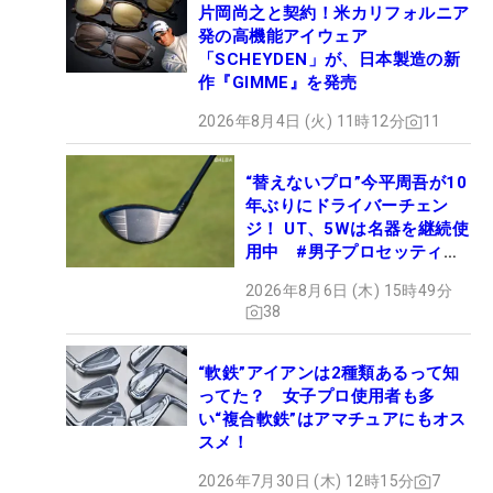
片岡尚之と契約！米カリフォルニア
発の高機能アイウェア
「SCHEYDEN」が、日本製造の新
作『GIMME』を発売
2026年8月4日 (火) 11時12分
11
“替えないプロ”今平周吾が10
年ぶりにドライバーチェン
ジ！ UT、5Wは名器を継続使
用中 #男子プロセッティン
グ
2026年8月6日 (木) 15時49分
38
“軟鉄”アイアンは2種類あるって知
ってた？ 女子プロ使用者も多
い“複合軟鉄”はアマチュアにもオス
スメ！
2026年7月30日 (木) 12時15分
7