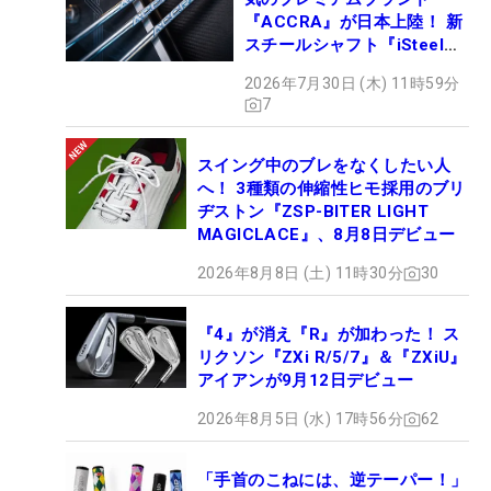
『ACCRA』が日本上陸！ 新
スチールシャフト『iSteel
BLUE』が9月4日デビュー
2026年7月30日 (木) 11時59分
7
スイング中のブレをなくしたい人
へ！ 3種類の伸縮性ヒモ採用のブリ
ヂストン『ZSP-BITER LIGHT
MAGICLACE』、8月8日デビュー
2026年8月8日 (土) 11時30分
30
『4』が消え『R』が加わった！ ス
リクソン『ZXi R/5/7』＆『ZXiU』
アイアンが9月12日デビュー
2026年8月5日 (水) 17時56分
62
「手首のこねには、逆テーパー！」