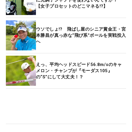
【女子プロセットのどこマネる!?】
ウソでしょ!? 飛ばし屋のシニア賞金王・宮
本勝昌が真っ赤な“飛び系”ボールを実戦投入
へ
えっ、平均ヘッドスピード56.8m/sのキャ
メロン・チャンプが『モーダス105』
の“S”にして大丈夫！？