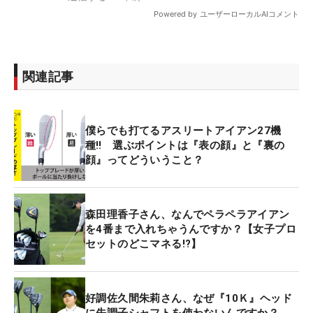
関連記事
僕らでも打てるアスリートアイアン27機
種‼ 選ぶポイントは『表の顔』と『裏の
顔』ってどういうこと？
森田理香子さん、なんでペラペラアイアン
を4番まで入れちゃうんですか？【女子プロ
セットのどこマネる!?】
好調佐久間朱莉さん、なぜ『10Ｋ』ヘッド
に先調子シャフトを使わないんですか？