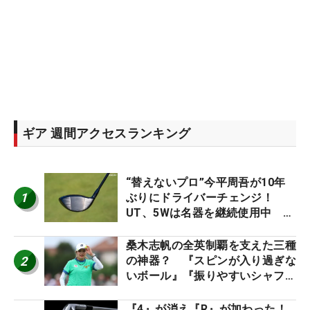
ギア 週間アクセスランキング
“替えないプロ”今平周吾が10年
1
ぶりにドライバーチェンジ！
UT、5Wは名器を継続使用中 #
男子プロセッティング
桑木志帆の全英制覇を支えた三種
2
の神器？ 『スピンが入り過ぎな
いボール』『振りやすいシャフ
ト』『真っすぐ飛ぶドライバ
ー』 #女子プロセッティング
『4』が消え『R』が加わった！