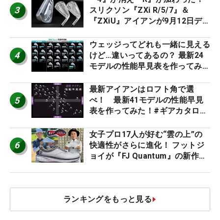
3
スリクソン『ZXi R/5/7』＆
『ZXiU』アイアンが9月12日デ
ビュー
ウェッジってどれも一緒に見える
4
けど…違いってあるの？ 最新24
モデルの性能早見表を作ってみ
た #ギアカタログ2026
最新アイアンはロフト角で選
5
べ！ 最新41モデルの性能早見
表を作ってみた！#ギアカタログ
2026
女子プロ17人が好む“雲の上”の
6
快適性がさらに進化！ フットジ
ョイが『FJ Quantum』の新作を
発表、8月7日デビュー
ランキングをもっと見る