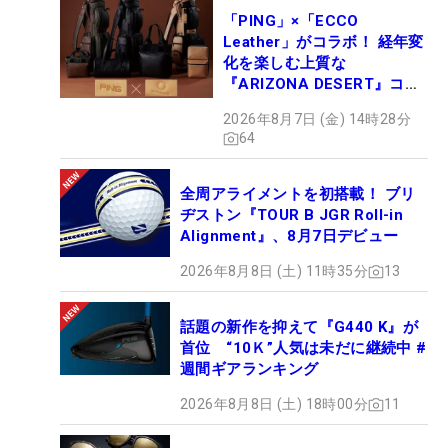
「PING」×「ECCO
Leather」がコラボ！ 経年変
化を楽しむ上質な
『ARIZONA DESERT』コレ
クション、9月15日限定デビ
2026年8月7日 (金) 14時28分
ュー
64
全周アライメントを初搭載！ ブリ
ヂストン『TOUR B JGR Roll-in
Alignment』、8月7日デビュー
2026年8月8日 (土) 11時35分
13
話題の新作を抑えて『G440 K』が
首位 “10Ｋ”人気は未だに継続中 #
週間ギアランキング
2026年8月8日 (土) 18時00分
11