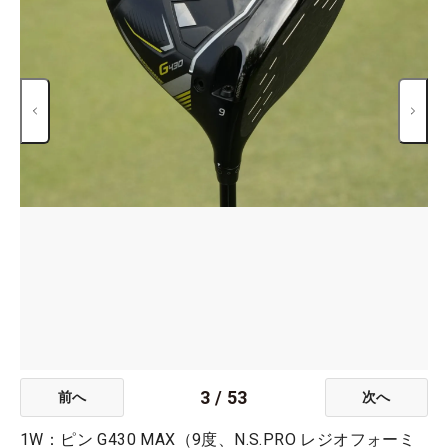
3
/
53
前へ
次へ
1W：ピン G430 MAX（9度、N.S.PRO レジオフォーミ