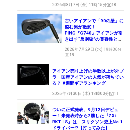
2026年8月7日 (金) 11時15分
18
古いアイアンで「90の壁」に
悩む男が激変！
PING『G740』アイアンが引
き出す“反則級”の寛容性と飛
びは本当だった！
2026年7月29日 (水) 19時36分
18
アイアン売り上げの半数以上が外ブ
ラ 国産アイアンの人気が落ちてい
る？ #週間ギアランキング
2026年7月30日 (木) 18時00分
11
ついに正式発表、9月12日デビュ
ー！未発表時から2勝した『ZXi
RKT LS』は、スリクソン史上No.1
ドライバー!?【打ってみた】