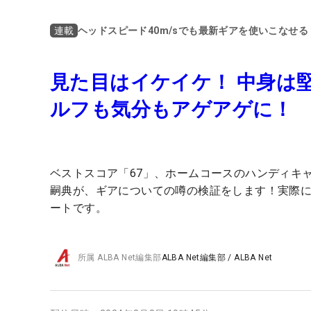
ヘッドスピード40m/sでも最新ギアを使いこなせ
連載
見た目はイケイケ！ 中身は堅実。
ルフも気分もアゲアゲに！
ベストスコア「67」、ホームコースのハンディキ
嗣典が、ギアについての噂の検証をします！実際
ートです。
所属
ALBA Net編集部
ALBA Net編集部
/
ALBA Net