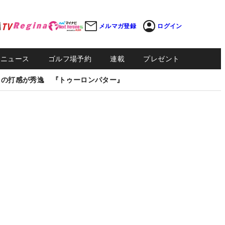
メルマガ登録
ログイン
Sニュース
ゴルフ場予約
連載
プレゼント
しの打感が秀逸 『トゥーロンパター』