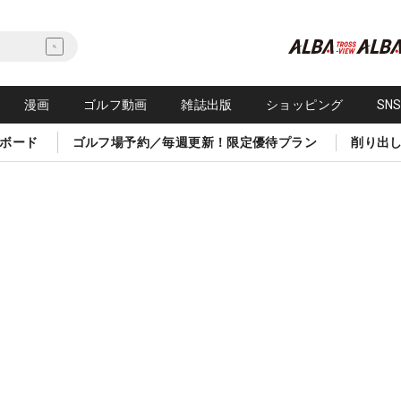
漫画
ゴルフ動画
雑誌出版
ショッピング
SN
ボード
ゴルフ場予約／毎週更新！限定優待プラン
削り出