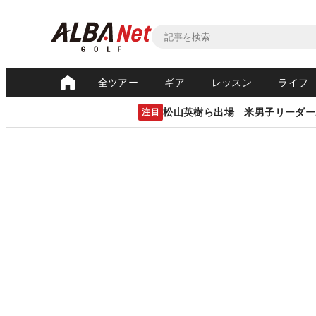
全ツアー
ギア
レッスン
ライフ
松山英樹ら出場 米男子リーダー
注目