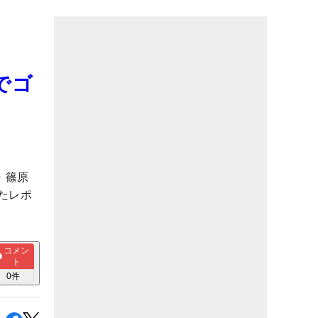
』でゴ
・篠原
たレポ
コメン
ト
0
件