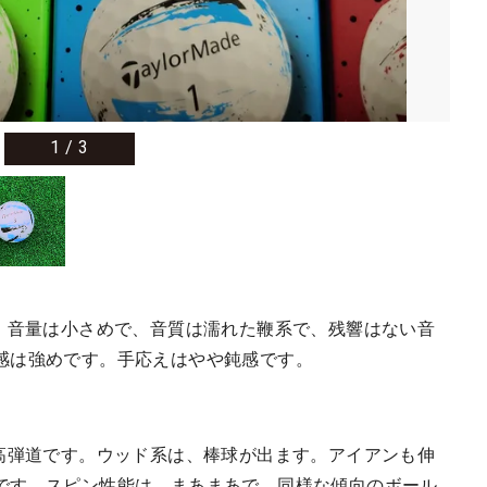
1
/
3
打音は、音量は小さめで、音質は濡れた鞭系で、残響はない音
感は強めです。手応えはやや鈍感です。
弾道は高弾道です。ウッド系は、棒球が出ます。アイアンも伸
です。スピン性能は、まあまあで、同様な傾向のボール