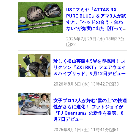
USTマミヤ『ATTAS RX
PURE BLUE』をアマ3人が試
すと、“ヘッドの合う・合わ
ない”が如実に出た【打って
みた】
2026年7月29日 (水) 18時37分
22
珍しく松山英樹も5Wを即採用！ ス
リクソン『ZXi RKT』フェアウェイ
＆ハイブリッド、9月12日デビュー
2026年8月6日 (木) 13時42分
33
女子プロ17人が好む“雲の上”の快適
性がさらに進化！ フットジョイが
『FJ Quantum』の新作を発表、8
月7日デビュー
2026年8月1日 (土) 11時41分
51