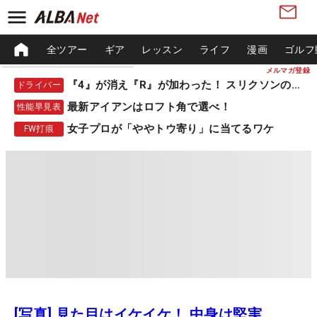
全ツアー
ギア
レッスン
ライフ
漫画
ゴルフ
メルマガ登録
『4』が消え『R』が加わった！ スリクソンの新作
ドライバー
最新アイアンはロフト角で選べ！
性能早見表
女子プロが「ややトウ寄り」に当てるワケ
FW打痕
[写真] 見た目はイケイケ！ 中身は堅実。