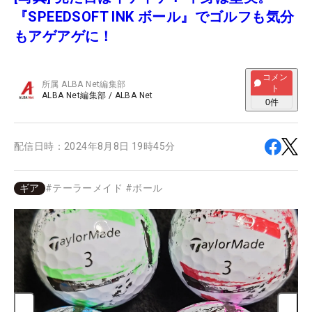
『SPEEDSOFT INK ボール』でゴルフも気分
もアゲアゲに！
コメン
所属
ALBA Net編集部
ト
ALBA Net編集部
/
ALBA Net
0
件
配信日時：
2024年8月8日 19時45分
ギア
#
テーラーメイド
#
ボール