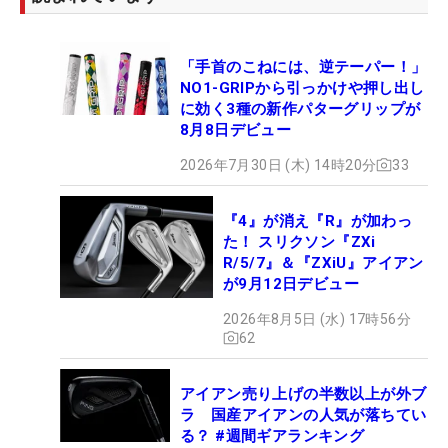
「手首のこねには、逆テーパー！」
NO1-GRIPから引っかけや押し出し
に効く3種の新作パターグリップが
8月8日デビュー
2026年7月30日 (木) 14時20分
33
『4』が消え『R』が加わっ
た！ スリクソン『ZXi
R/5/7』＆『ZXiU』アイアン
が9月12日デビュー
2026年8月5日 (水) 17時56分
62
アイアン売り上げの半数以上が外ブ
ラ 国産アイアンの人気が落ちてい
る？ #週間ギアランキング