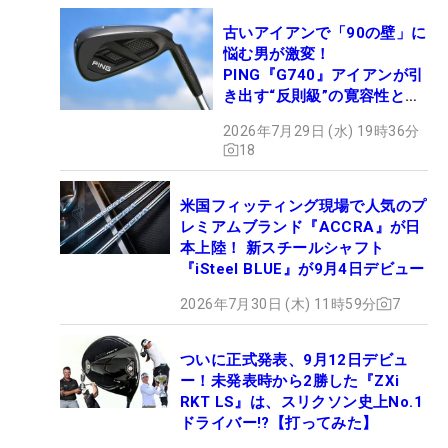
古いアイアンで「90の壁」に
悩む男が激変！
PING『G740』アイアンが引
き出す“反則級”の寛容性と飛
びは本当だった！
2026年7月29日 (水) 19時36分
18
米国フィッティング現場で人気のプ
レミアムブランド『ACCRA』が日
本上陸！ 新スチールシャフト
『iSteel BLUE』が9月4日デビュー
2026年7月30日 (木) 11時59分
7
ついに正式発表、9月12日デビュ
ー！未発表時から2勝した『ZXi
RKT LS』は、スリクソン史上No.1
ドライバー!?【打ってみた】