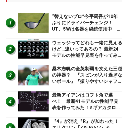
“替えないプロ”今平周吾が10年
1
ぶりにドライバーチェンジ！
UT、5Wは名器を継続使用中 #
男子プロセッティング
ウェッジってどれも一緒に見える
2
けど…違いってあるの？ 最新24
モデルの性能早見表を作ってみ
た #ギアカタログ2026
桑木志帆の全英制覇を支えた三種
3
の神器？ 『スピンが入り過ぎな
いボール』『振りやすいシャフ
ト』『真っすぐ飛ぶドライバ
ー』 #女子プロセッティング
最新アイアンはロフト角で選
4
べ！ 最新41モデルの性能早見
表を作ってみた！#ギアカタログ
2026
『4』が消え『R』が加わった！
5
スリクソン『ZXi R/5/7』＆