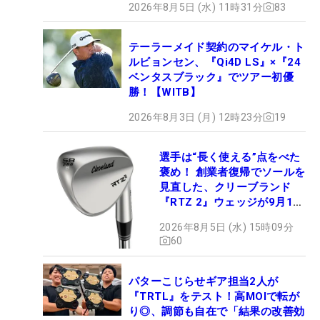
2026年8月5日 (水) 11時31分
83
テーラーメイド契約のマイケル・ト
ルビョンセン、『Qi4D LS』×『24
ベンタスブラック』でツアー初優
勝！【WITB】
2026年8月3日 (月) 12時23分
19
選手は“長く使える”点をべた
褒め！ 創業者復帰でソールを
見直した、クリーブランド
『RTZ 2』ウェッジが9月12
日デビュー
2026年8月5日 (水) 15時09分
60
パターこじらせギア担当2人が
『TRTL』をテスト！高MOIで転が
り◎、調節も自在で「結果の改善効