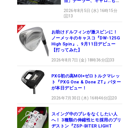
当」テーラー、キャロ…もチ
ェック！
2026年8月5日 (水) 16時15分
13
お助けドルフィンが激スピンに！
ノーメッキのキャスコ『DW-125G
High Spin』、9月11日デビュー
【打ってみた】
2026年8月7日 (金) 18時36分
33
PXG初の高MOI×ゼロトルクマレッ
ト『PXG One & Done ZT』パター
が本日デビュー！
2026年7月30日 (木) 16時46分
20
スイング中のブレをなくしたい人
へ！ 3種類の伸縮性ヒモ採用のブリ
ヂストン『ZSP-BITER LIGHT