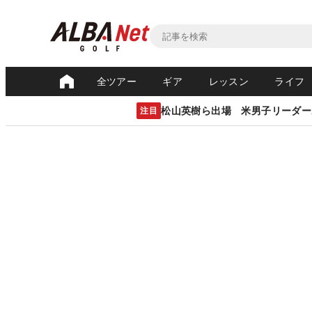
全ツアー
ギア
レッスン
ライフ
松山英樹ら出場 米男子リーダー
注目