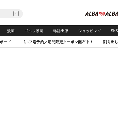
漫画
ゴルフ動画
雑誌出版
ショッピング
SN
ボード
ゴルフ場予約／期間限定クーポン配布中！
削り出