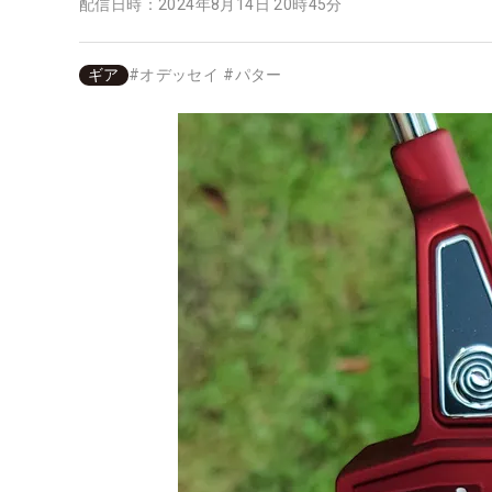
配信日時：
2024年8月14日 20時45分
ギア
#
オデッセイ
#
パター