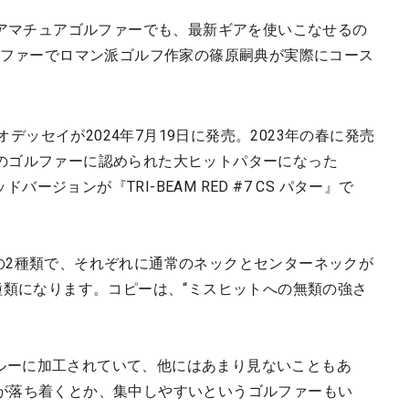
のアマチュアゴルファーでも、最新ギアを使いこなせるの
ルファーでロマン派ゴルフ作家の篠原嗣典が実際にコース
ー』は、オデッセイが2024年7月19日に発売。2023年の春に発売
のゴルファーに認められた大ヒットパターになった
ドバージョンが『TRI-BEAM RED #7 CS パター』で
DE』の2種類で、それぞれに通常のネックとセンターネックが
』は4種類になります。コピーは、“ミスヒットへの無類の強さ
ーブルーに加工されていて、他にはあまり見ないこともあ
が落ち着くとか、集中しやすいというゴルファーもい