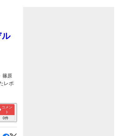
デル
・篠原
たレポ
コメン
ト
0
件