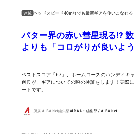
ヘッドスピード40m/sでも最新ギアを使いこなせ
連載
パター界の赤い彗星現る!? 数
よりも「コロがりが良いよ
ベストスコア「67」、ホームコースのハンディキ
嗣典が、ギアについての噂の検証をします！実際
ートです。
所属
ALBA Net編集部
ALBA Net編集部
/
ALBA Net