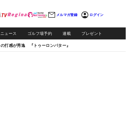
メルマガ登録
ログイン
Sニュース
ゴルフ場予約
連載
プレゼント
しの打感が秀逸 『トゥーロンパター』