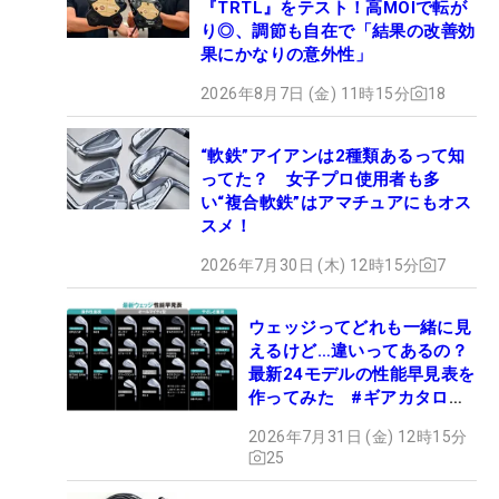
『TRTL』をテスト！高MOIで転が
り◎、調節も自在で「結果の改善効
果にかなりの意外性」
2026年8月7日 (金) 11時15分
18
“軟鉄”アイアンは2種類あるって知
ってた？ 女子プロ使用者も多
い“複合軟鉄”はアマチュアにもオス
スメ！
2026年7月30日 (木) 12時15分
7
ウェッジってどれも一緒に見
えるけど…違いってあるの？
最新24モデルの性能早見表を
作ってみた #ギアカタログ
2026
2026年7月31日 (金) 12時15分
25