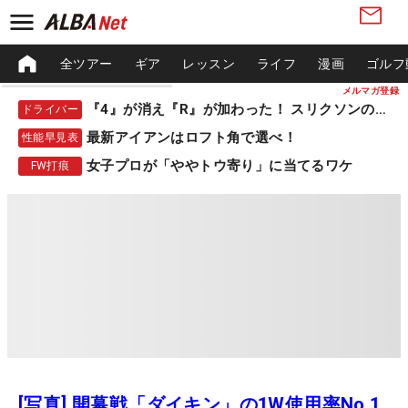
全ツアー
ギア
レッスン
ライフ
漫画
ゴルフ
メルマガ登録
『4』が消え『R』が加わった！ スリクソンの新作
ドライバー
最新アイアンはロフト角で選べ！
性能早見表
女子プロが「ややトウ寄り」に当てるワケ
FW打痕
[写真] 開幕戦「ダイキン」の1W使用率No.1