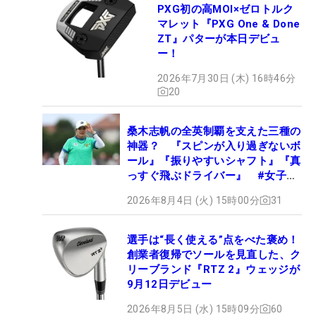
PXG初の高MOI×ゼロトルク
マレット『PXG One & Done
ZT』パターが本日デビュ
ー！
2026年7月30日 (木) 16時46分
20
桑木志帆の全英制覇を支えた三種の
神器？ 『スピンが入り過ぎないボ
ール』『振りやすいシャフト』『真
っすぐ飛ぶドライバー』 #女子プ
ロセッティング
2026年8月4日 (火) 15時00分
31
選手は“長く使える”点をべた褒め！
創業者復帰でソールを見直した、ク
リーブランド『RTZ 2』ウェッジが
9月12日デビュー
2026年8月5日 (水) 15時09分
60