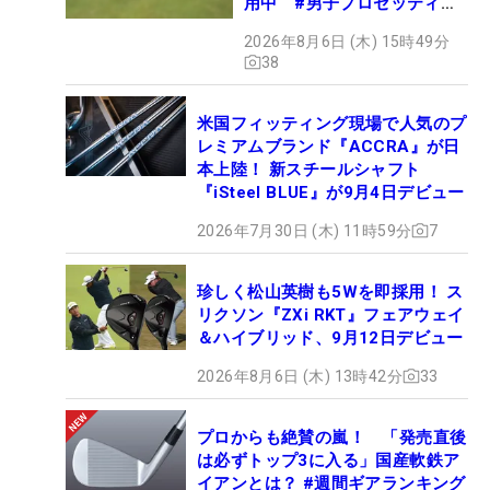
用中 #男子プロセッティン
グ
2026年8月6日 (木) 15時49分
38
米国フィッティング現場で人気のプ
レミアムブランド『ACCRA』が日
本上陸！ 新スチールシャフト
『iSteel BLUE』が9月4日デビュー
2026年7月30日 (木) 11時59分
7
珍しく松山英樹も5Wを即採用！ ス
リクソン『ZXi RKT』フェアウェイ
＆ハイブリッド、9月12日デビュー
2026年8月6日 (木) 13時42分
33
プロからも絶賛の嵐！ 「発売直後
は必ずトップ3に入る」国産軟鉄ア
イアンとは？ #週間ギアランキング