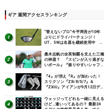
ギア 週間アクセスランキング
“替えないプロ”今平周吾が10年
1
ぶりにドライバーチェンジ！
UT、5Wは名器を継続使用中 #
男子プロセッティング
桑木志帆の全英制覇を支えた三種
2
の神器？ 『スピンが入り過ぎな
いボール』『振りやすいシャフ
ト』『真っすぐ飛ぶドライバ
ー』 #女子プロセッティング
『4』が消え『R』が加わった！
3
スリクソン『ZXi R/5/7』＆
『ZXiU』アイアンが9月12日デ
ビュー
ウェッジってどれも一緒に見える
4
けど…違いってあるの？ 最新24