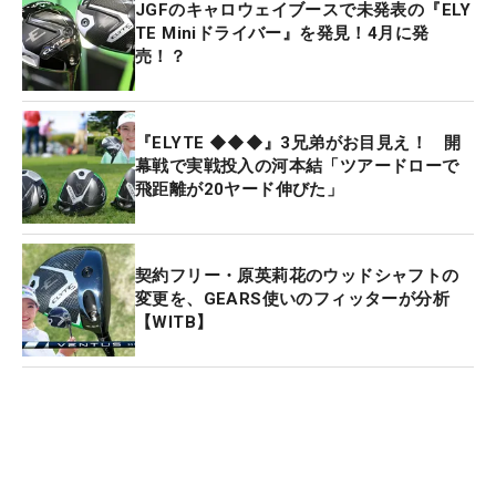
JGFのキャロウェイブースで未発表の『ELY
TE Miniドライバー』を発見！4月に発
売！？
『ELYTE ◆◆◆』3兄弟がお目見え！ 開
幕戦で実戦投入の河本結「ツアードローで
飛距離が20ヤード伸びた」
契約フリー・原英莉花のウッドシャフトの
変更を、GEARS使いのフィッターが分析
【WITB】