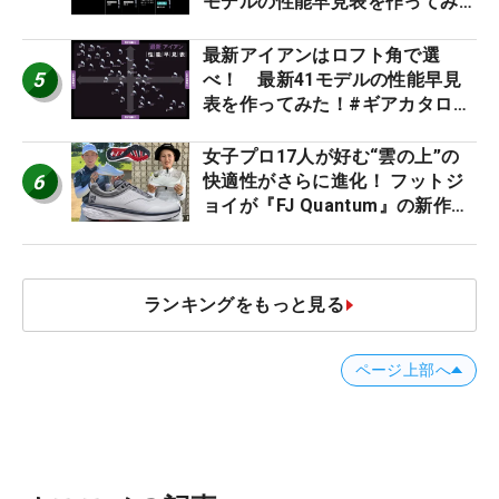
モデルの性能早見表を作ってみ
た #ギアカタログ2026
最新アイアンはロフト角で選
5
べ！ 最新41モデルの性能早見
表を作ってみた！#ギアカタログ
2026
女子プロ17人が好む“雲の上”の
6
快適性がさらに進化！ フットジ
ョイが『FJ Quantum』の新作を
発表、8月7日デビュー
ランキングをもっと見る
ページ上部へ