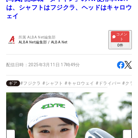
は、シャフトはフジクラ、ヘッドはキャロウ
ェイ
コメン
所属
ALBA Net編集部
ト
ALBA Net編集部
/
ALBA Net
0
件
配信日時：
2025年3月11日 17時49分
ギア
#
フジクラ
#
シャフト
#
キャロウェイ
#
ドライバー
#
クラ