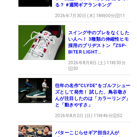
る？ #週間ギアランキング
2026年7月30日 (木) 18時00分
11
スイング中のブレをなくした
い人へ！ 3種類の伸縮性ヒモ
採用のブリヂストン『ZSP-
BITER LIGHT
MAGICLACE』、8月8日デビ
2026年8月8日 (土) 11時30分
ュー
30
往年の名作“CLYDE”をゴルフシュー
ズとして発売！ 試した、鳥谷敬さ
んが注目したのは「カラーリング」
と「動きやすさ」
2026年8月2日 (日) 11時46分
52
パターこじらせギア担当2人が