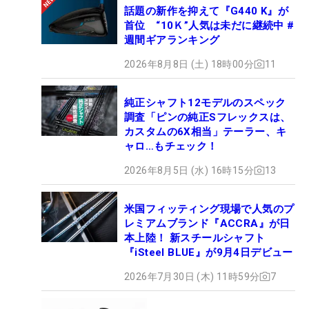
話題の新作を抑えて『G440 K』が
首位 “10Ｋ”人気は未だに継続中 #
週間ギアランキング
2026年8月8日 (土) 18時00分
11
純正シャフト12モデルのスペック
調査「ピンの純正Sフレックスは、
カスタムの6X相当」テーラー、キ
ャロ…もチェック！
2026年8月5日 (水) 16時15分
13
米国フィッティング現場で人気のプ
レミアムブランド『ACCRA』が日
本上陸！ 新スチールシャフト
『iSteel BLUE』が9月4日デビュー
2026年7月30日 (木) 11時59分
7