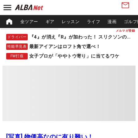
全ツアー
ギア
レッスン
ライフ
漫画
ゴルフ
メルマガ登録
『4』が消え『R』が加わった！ スリクソンの新作
ドライバー
最新アイアンはロフト角で選べ！
性能早見表
女子プロが「ややトウ寄り」に当てるワケ
FW打痕
[写真] 物価高なのに有り難い！