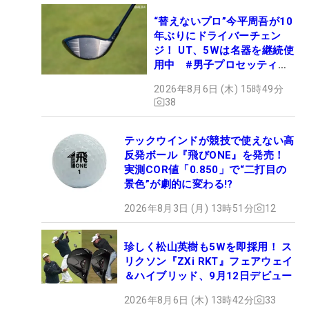
“替えないプロ”今平周吾が10
年ぶりにドライバーチェン
ジ！ UT、5Wは名器を継続使
用中 #男子プロセッティン
グ
2026年8月6日 (木) 15時49分
38
テックウインドが競技で使えない高
反発ボール『飛びONE』を発売！
実測COR値「0.850」で“二打目の
景色”が劇的に変わる!?
2026年8月3日 (月) 13時51分
12
珍しく松山英樹も5Wを即採用！ ス
リクソン『ZXi RKT』フェアウェイ
＆ハイブリッド、9月12日デビュー
2026年8月6日 (木) 13時42分
33