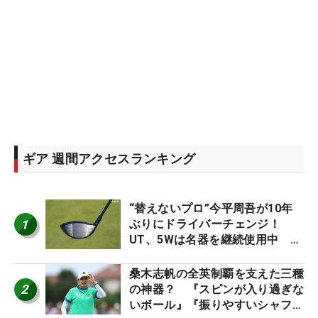
ギア 週間アクセスランキング
“替えないプロ”今平周吾が10年
1
ぶりにドライバーチェンジ！
UT、5Wは名器を継続使用中 #
男子プロセッティング
桑木志帆の全英制覇を支えた三種
2
の神器？ 『スピンが入り過ぎな
いボール』『振りやすいシャフ