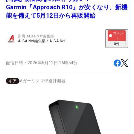
Garmin『Approach R10』が安くなり、新機
能を備えて5月12日から再販開始
コメン
所属
ALBA Net編集部
ト
ALBA Net編集部
/
ALBA Net
0
件
配信日時：
2026年5月12日 16時54分
ギア
#
ガーミン
#
弾道計測器