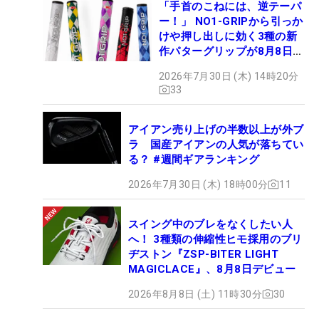
「手首のこねには、逆テーパ
ー！」 NO1-GRIPから引っか
けや押し出しに効く3種の新
作パターグリップが8月8日デ
ビュー
2026年7月30日 (木) 14時20分
33
アイアン売り上げの半数以上が外ブ
ラ 国産アイアンの人気が落ちてい
る？ #週間ギアランキング
2026年7月30日 (木) 18時00分
11
スイング中のブレをなくしたい人
へ！ 3種類の伸縮性ヒモ採用のブリ
ヂストン『ZSP-BITER LIGHT
MAGICLACE』、8月8日デビュー
2026年8月8日 (土) 11時30分
30