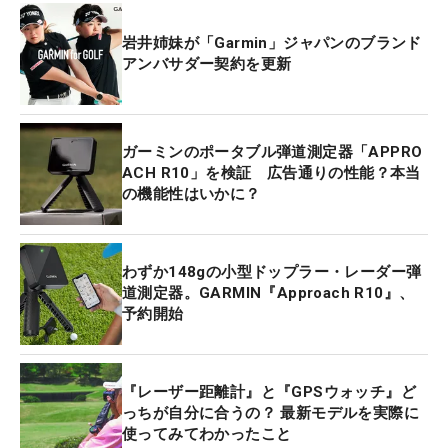
岩井姉妹が「Garmin」ジャパンのブランド
アンバサダー契約を更新
ガーミンのポータブル弾道測定器「APPRO
ACH R10」を検証 広告通りの性能？本当
の機能性はいかに？
わずか148gの小型ドップラー・レーダー弾
道測定器。GARMIN『Approach R10』、
予約開始
『レーザー距離計』と『GPSウォッチ』ど
っちが自分に合うの？ 最新モデルを実際に
使ってみてわかったこと