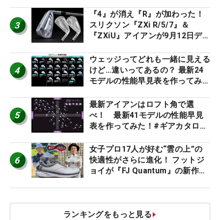
ト』『真っすぐ飛ぶドライバ
ー』 #女子プロセッティング
『4』が消え『R』が加わった！
3
スリクソン『ZXi R/5/7』＆
『ZXiU』アイアンが9月12日デ
ビュー
ウェッジってどれも一緒に見える
4
けど…違いってあるの？ 最新24
モデルの性能早見表を作ってみ
た #ギアカタログ2026
最新アイアンはロフト角で選
5
べ！ 最新41モデルの性能早見
表を作ってみた！#ギアカタログ
2026
女子プロ17人が好む“雲の上”の
6
快適性がさらに進化！ フットジ
ョイが『FJ Quantum』の新作を
発表、8月7日デビュー
ランキングをもっと見る