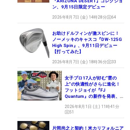
『ARIZONA DESERT』コレクショ
ン、9月15日限定デビュー
2026年8月7日 (金) 14時28分
64
お助けドルフィンが激スピンに！
ノーメッキのキャスコ『DW-125G
High Spin』、9月11日デビュー
【打ってみた】
2026年8月7日 (金) 18時36分
33
女子プロ17人が好む“雲の
上”の快適性がさらに進化！
フットジョイが『FJ
Quantum』の新作を発表、8
月7日デビュー
2026年8月1日 (土) 11時41分
51
片岡尚之と契約！米カリフォルニア