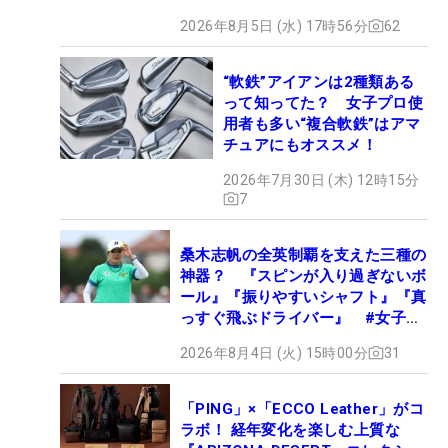
2026年8月5日 (水) 17時56分
62
“軟鉄”アイアンは2種類ある
って知ってた？ 女子プロ使
用者も多い“複合軟鉄”はアマ
チュアにもオススメ！
2026年7月30日 (木) 12時15分
7
桑木志帆の全英制覇を支えた三種の
神器？ 『スピンが入り過ぎないボ
ール』『振りやすいシャフト』『真
っすぐ飛ぶドライバー』 #女子プ
ロセッティング
2026年8月4日 (火) 15時00分
31
「PING」×「ECCO Leather」がコ
ラボ！ 経年変化を楽しむ上質な