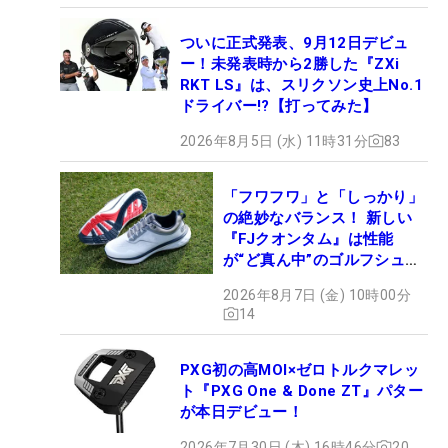
ついに正式発表、9月12日デビュ
ー！未発表時から2勝した『ZXi
RKT LS』は、スリクソン史上No.1
ドライバー!?【打ってみた】
2026年8月5日 (水) 11時31分
83
「フワフワ」と「しっかり」
の絶妙なバランス！ 新しい
『FJクオンタム』は性能
が“ど真ん中”のゴルフシュー
ズだった
2026年8月7日 (金) 10時00分
14
PXG初の高MOI×ゼロトルクマレッ
ト『PXG One & Done ZT』パター
が本日デビュー！
2026年7月30日 (木) 16時46分
20