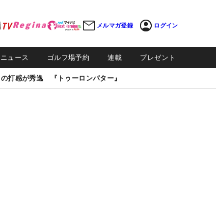
メルマガ登録
ログイン
Sニュース
ゴルフ場予約
連載
プレゼント
しの打感が秀逸 『トゥーロンパター』