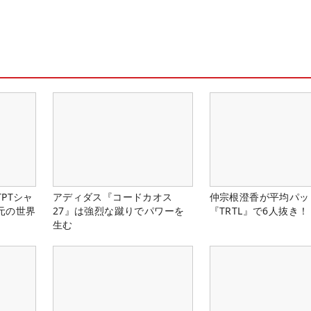
PTシャ
アディダス『コードカオス
仲宗根澄香が平均パッ
元の世界
27』は強烈な蹴りでパワーを
『TRTL』で6人抜き！
生む