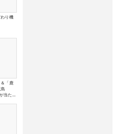
だわり機
」＆「鹿
児島
が当た