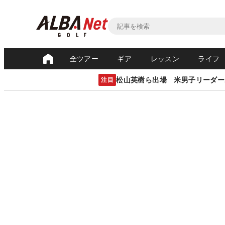
全ツアー
ギア
レッスン
ライフ
松山英樹ら出場 米男子リーダー
注目