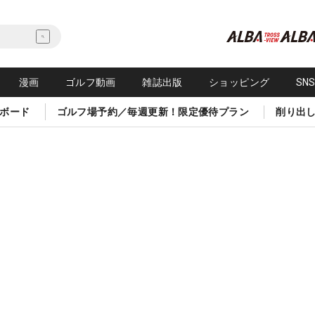
漫画
ゴルフ動画
雑誌出版
ショッピング
SN
ボード
ゴルフ場予約／毎週更新！限定優待プラン
削り出