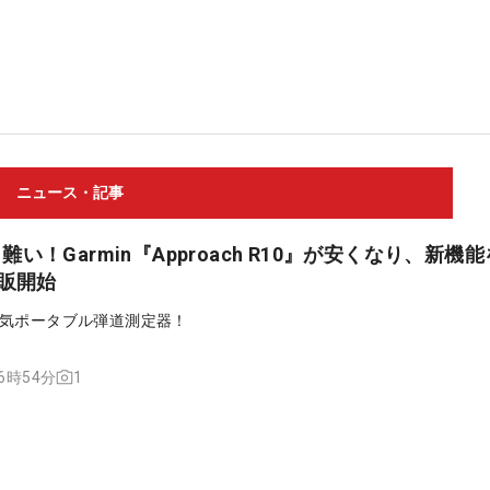
ニュース・記事
い！Garmin『Approach R10』が安くなり、新機
再販開始
気ポータブル弾道測定器！
1
16時54分