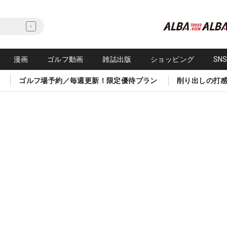
漫画
ゴルフ動画
雑誌出版
ショッピング
SN
ゴルフ場予約／毎週更新！限定優待プラン
削り出しの打