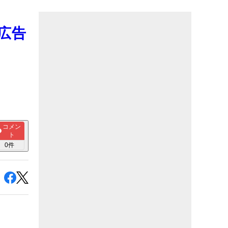
 広告
コメン
ト
0
件