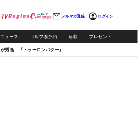
メルマガ登録
ログイン
Sニュース
ゴルフ場予約
連載
プレゼント
感が秀逸 『トゥーロンパター』