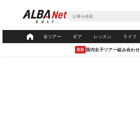
全ツアー
ギア
レッスン
ライフ
国内女子ツアー組み合わせ
注目