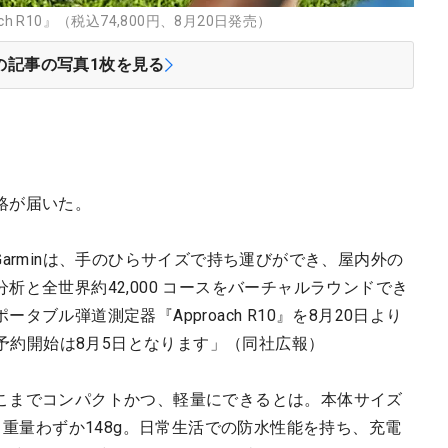
 R10』（税込74,800円、8月20日発売）
の記事の写真
1
枚を見る
絡が届いた。
arminは、手のひらサイズで持ち運びができ、屋内外の
析と全世界約42,000 コースをバーチャルラウンドでき
ブル弾道測定器『Approach R10』を8月20日より
、予約開始は8月5日となります」（同社広報）
こまでコンパクトかつ、軽量にできるとは。本体サイズ
そして、重量わずか148g。日常生活での防水性能を持ち、充電