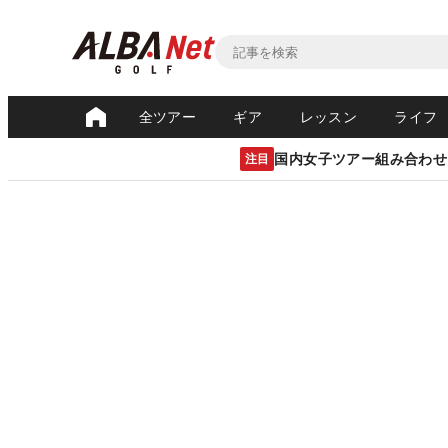
全ツアー
ギア
レッスン
ライフ
国内女子ツアー組み合わせ
注目