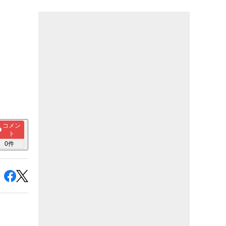
コメン
ト
0
件