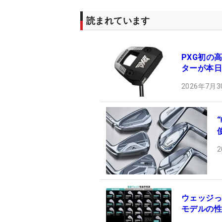
読まれています
PXG初の高
ターが本日
2026年7月3
2
ウェッジっ
モデルの性