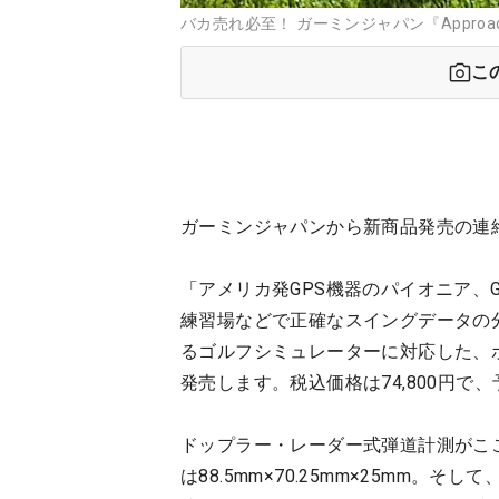
バカ売れ必至！ ガーミンジャパン『Approach
こ
ガーミンジャパンから新商品発売の連
「アメリカ発GPS機器のパイオニア、G
練習場などで正確なスイングデータの分
るゴルフシミュレーターに対応した、ポータ
発売します。税込価格は74,800円で
ドップラー・レーダー式弾道計測がこ
は88.5mm×70.25mm×25mm。