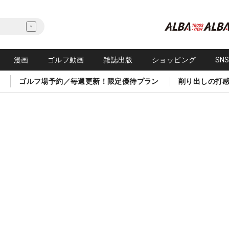
漫画
ゴルフ動画
雑誌出版
ショッピング
SN
ゴルフ場予約／毎週更新！限定優待プラン
削り出しの打