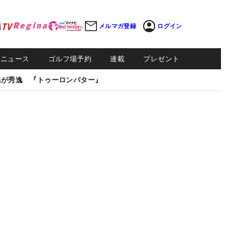
メルマガ登録
ログイン
Sニュース
ゴルフ場予約
連載
プレゼント
感が秀逸 『トゥーロンパター』