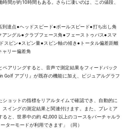
働時間が約10時間もある。さらに凄いのは、この値段、
。
高到達点●ヘッドスピード●ボールスピード●打ち出し角
クアングル●クラブフェース角●フェーストゥパス●スマ
ドスピン●スピン量●スピン軸の傾き●トータル偏差距離
キャリー偏差角
とペアリングすると、音声で測定結果をフィードバック
n Golf アプリ』が既存の機能に加え、ビジュアルグラフ
たショットの指標をリアルタイムで確認でき、自動的に
、スイングの測定結果と関連付けます。また、プレミア
と、世界中の約 42,000 以上のコースをバーチャルラ
レーターモードが利用できます」（同）