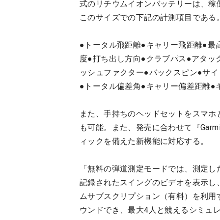
式のリチウムイオンバッテリーは、稼
このサイズでの下記の計測項目である
●トータル飛距離●キャリー飛距離●最
度●打ち出し方向●クラブパス●アタッ
ッシュファクター●バックスピン●サイ
●トータル偏差角●キャリー偏差距離●
また、手持ちのヘッドセットをスマホ
も可能。また、発売に合わせて『Garmi
ィックを備えた新機能に対応する。
「無料の弾道測定モードでは、測定し
記録されたスイングのビデオを表示し
ムサブスクリプション（有料）を利用する
ウンドでき、最大4人と競えるシミュ