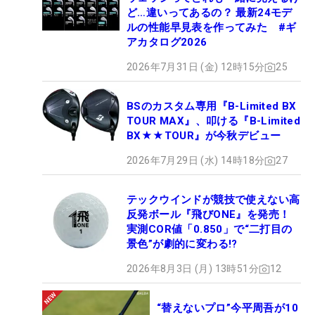
ど…違いってあるの？ 最新24モデ
ルの性能早見表を作ってみた #ギ
アカタログ2026
2026年7月31日 (金) 12時15分
25
BSのカスタム専用『B-Limited BX
TOUR MAX』、叩ける『B-Limited
BX★★TOUR』が今秋デビュー
2026年7月29日 (水) 14時18分
27
テックウインドが競技で使えない高
反発ボール『飛びONE』を発売！
実測COR値「0.850」で“二打目の
景色”が劇的に変わる!?
2026年8月3日 (月) 13時51分
12
“替えないプロ”今平周吾が10