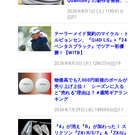
Quantum』の新作を発表、8
月7日デビュー
2026年8月1日 (土) 11時41分
51
テーラーメイド契約のマイケル・ト
ルビョンセン、『Qi4D LS』×『24
ベンタスブラック』でツアー初優
勝！【WITB】
2026年8月3日 (月) 12時23分
19
物価高でも7,000円前後のボールが
売り上げ上位！ シーズンに入る
と“売れる”理由は？ #週間ギアラン
キング
2026年7月29日 (水) 18時00分
11
『4』が消え『R』が加わった！ ス
リクソン『ZXi R/5/7』＆『ZXiU』