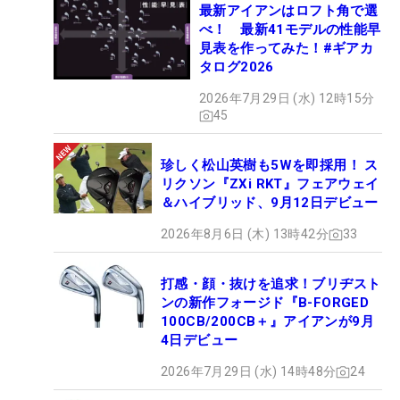
最新アイアンはロフト角で選
べ！ 最新41モデルの性能早
見表を作ってみた！#ギアカ
タログ2026
2026年7月29日 (水) 12時15分
45
珍しく松山英樹も5Wを即採用！ ス
リクソン『ZXi RKT』フェアウェイ
＆ハイブリッド、9月12日デビュー
2026年8月6日 (木) 13時42分
33
打感・顔・抜けを追求！ブリヂスト
ンの新作フォージド『B-FORGED
100CB/200CB＋』アイアンが9月
4日デビュー
2026年7月29日 (水) 14時48分
24