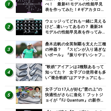
1
べ！ 最新41モデルの性能早見
表を作ってみた！#ギアカタログ
2026
ウェッジってどれも一緒に見える
2
けど…違いってあるの？ 最新24
モデルの性能早見表を作ってみ
た #ギアカタログ2026
桑木志帆の全英制覇を支えた三種
3
の神器？ 『スピンが入り過ぎな
いボール』『振りやすいシャフ
ト』『真っすぐ飛ぶドライバ
ー』 #女子プロセッティング
“軟鉄”アイアンは2種類あるって
4
知ってた？ 女子プロ使用者も多
い“複合軟鉄”はアマチュアにもオ
ススメ！
女子プロ17人が好む“雲の上”の
5
快適性がさらに進化！ フットジ
ョイが『FJ Quantum』の新作を
発表、8月7日デビュー