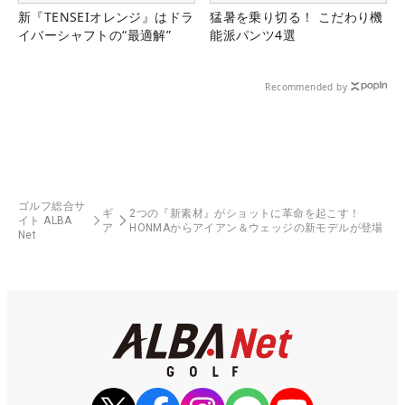
新『TENSEIオレンジ』はドラ
猛暑を乗り切る！ こだわり機
イバーシャフトの“最適解”
能派パンツ4選
Recommended by
ゴルフ総合サ
ギ
2つの『新素材』がショットに革命を起こす！
イト ALBA
ア
HONMAからアイアン＆ウェッジの新モデルが登場
Net