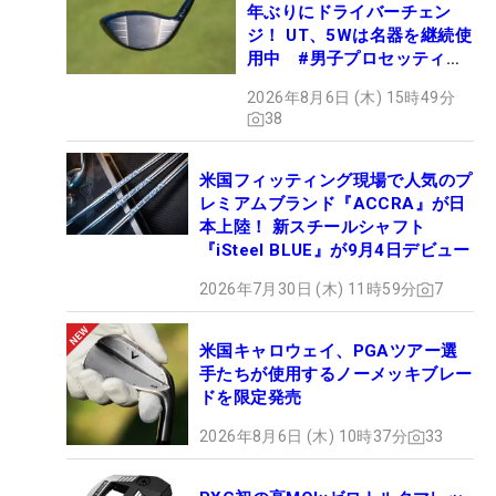
年ぶりにドライバーチェン
ジ！ UT、5Wは名器を継続使
用中 #男子プロセッティン
グ
2026年8月6日 (木) 15時49分
38
米国フィッティング現場で人気のプ
レミアムブランド『ACCRA』が日
本上陸！ 新スチールシャフト
『iSteel BLUE』が9月4日デビュー
2026年7月30日 (木) 11時59分
7
米国キャロウェイ、PGAツアー選
手たちが使用するノーメッキブレー
ドを限定発売
2026年8月6日 (木) 10時37分
33