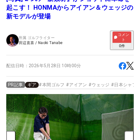
起こす！ HONMAからアイアン＆ウェッジの
新モデルが登場
コメン
所属
ゴルフライター
ト
田辺直喜
/
Naoki Tanabe
0
件
配信日時：
2026年5月28日 10時00分
ギア
#
本間ゴルフ
#
アイアン
#
ウェッジ
#
日本シャフ
PR記事