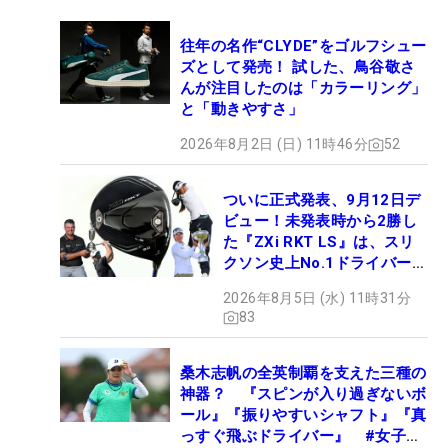
往年の名作“CLYDE”をゴルフシュー
ズとして発売！ 試した、鳥谷敬さ
んが注目したのは「カラーリング」
と「動きやすさ」
2026年8月2日 (日) 11時46分
52
ついに正式発表、9月12日デ
ビュー！未発表時から2勝し
た『ZXi RKT LS』は、スリ
クソン史上No.1ドライバー!?
【打ってみた】
2026年8月5日 (水) 11時31分
83
桑木志帆の全英制覇を支えた三種の
神器？ 『スピンが入り過ぎないボ
ール』『振りやすいシャフト』『真
っすぐ飛ぶドライバー』 #女子プ