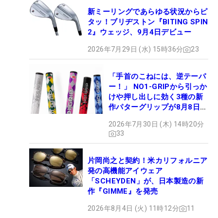
新ミーリングであらゆる状況からピ
タッ！ブリヂストン『BITING SPIN
2』ウェッジ、9月4日デビュー
2026年7月29日 (水) 15時36分
23
「手首のこねには、逆テーパ
ー！」 NO1-GRIPから引っか
けや押し出しに効く3種の新
作パターグリップが8月8日デ
ビュー
2026年7月30日 (木) 14時20分
33
片岡尚之と契約！米カリフォルニア
発の高機能アイウェア
「SCHEYDEN」が、日本製造の新
作『GIMME』を発売
2026年8月4日 (火) 11時12分
11