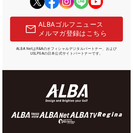
ALBAゴルフニュース
メルマガ登録はこちら
ALBA NetはR&Aのオフィシャルデジタルパートナー、および
USLPGAの日本公式サイトパートナーです。