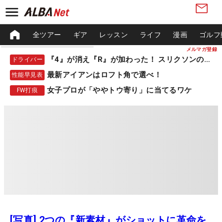
全ツアー
ギア
レッスン
ライフ
漫画
ゴルフ
メルマガ登録
『4』が消え『R』が加わった！ スリクソンの新作
ドライバー
最新アイアンはロフト角で選べ！
性能早見表
女子プロが「ややトウ寄り」に当てるワケ
FW打痕
[写真] 2つの『新素材』がショットに革命を