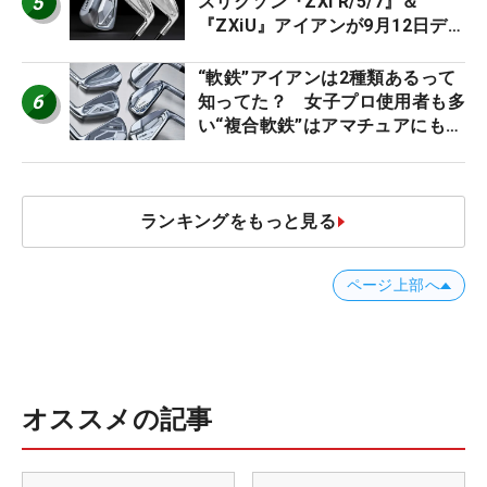
5
スリクソン『ZXi R/5/7』＆
『ZXiU』アイアンが9月12日デ
ビュー
“軟鉄”アイアンは2種類あるって
6
知ってた？ 女子プロ使用者も多
い“複合軟鉄”はアマチュアにもオ
ススメ！
ランキングをもっと見る
ページ上部へ
オススメの記事