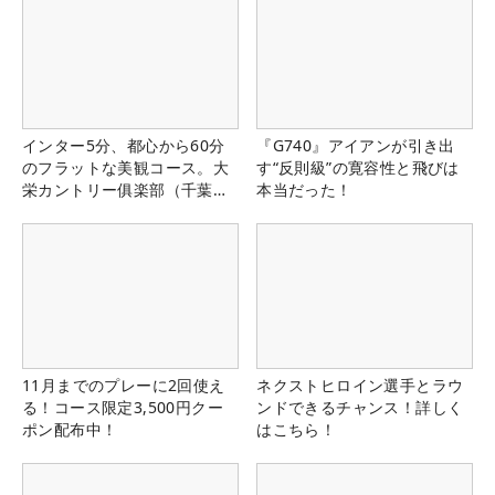
インター5分、都心から60分
『G740』アイアンが引き出
のフラットな美観コース。大
す“反則級”の寛容性と飛びは
栄カントリー俱楽部（千葉
本当だった！
県）
11月までのプレーに2回使え
ネクストヒロイン選手とラウ
る！コース限定3,500円クー
ンドできるチャンス！詳しく
ポン配布中！
はこちら！