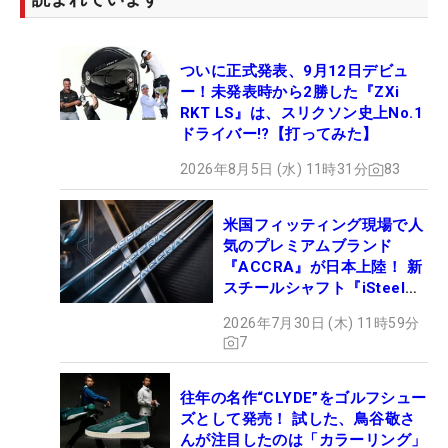
ついに正式発表、9月12日デビュ
ー！未発表時から2勝した『ZXi
RKT LS』は、スリクソン史上No.1
ドライバー!?【打ってみた】
2026年8月5日 (水) 11時31分
83
米国フィッティング現場で人
気のプレミアムブランド
『ACCRA』が日本上陸！ 新
スチールシャフト『iSteel
BLUE』が9月4日デビュー
2026年7月30日 (木) 11時59分
7
往年の名作“CLYDE”をゴルフシュー
ズとして発売！ 試した、鳥谷敬さ
んが注目したのは「カラーリング」