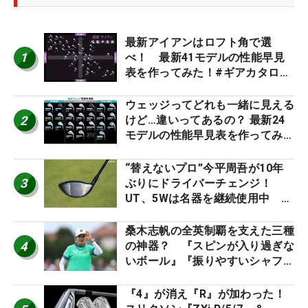
最新アイアンはロフト角で選
1
べ！ 最新41モデルの性能早見
表を作ってみた！#ギアカタログ
2026
ウェッジってどれも一緒に見える
2
けど…違いってあるの？ 最新24
モデルの性能早見表を作ってみ
た #ギアカタログ2026
“替えないプロ”今平周吾が10年
3
ぶりにドライバーチェンジ！
UT、5Wは名器を継続使用中 #
男子プロセッティング
桑木志帆の全英制覇を支えた三種
4
の神器？ 『スピンが入り過ぎな
いボール』『振りやすいシャフ
ト』『真っすぐ飛ぶドライバ
ー』 #女子プロセッティング
『4』が消え『R』が加わった！