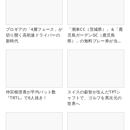
プロギアの「4層フェース」が
「潮来CC（茨城県）」＆「鹿
切り開く高初速ドライバーの
児島ガーデンGC（鹿児島
新時代
県）」の無料プレー券が当た
る！！
仲宗根澄香が平均パット数
スイスの叡智が生んだTPTシ
『TRTL』で6人抜き！
ャフトで、ゴルフを異次元の
世界へ