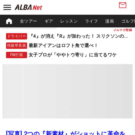
全ツアー
ギア
レッスン
ライフ
漫画
ゴルフ
メルマガ登録
『4』が消え『R』が加わった！ スリクソンの新作
ドライバー
最新アイアンはロフト角で選べ！
性能早見表
女子プロが「ややトウ寄り」に当てるワケ
FW打痕
[写真] 2つの『新素材』がショットに革命を