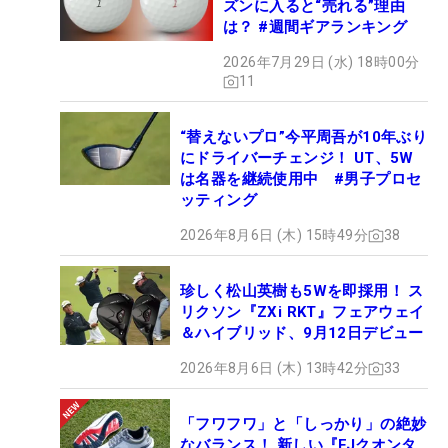
ズンに入ると“売れる”理由
は？ #週間ギアランキング
2026年7月29日 (水) 18時00分
11
“替えないプロ”今平周吾が10年ぶり
にドライバーチェンジ！ UT、5W
は名器を継続使用中 #男子プロセ
ッティング
2026年8月6日 (木) 15時49分
38
珍しく松山英樹も5Wを即採用！ ス
リクソン『ZXi RKT』フェアウェイ
＆ハイブリッド、9月12日デビュー
2026年8月6日 (木) 13時42分
33
「フワフワ」と「しっかり」の絶妙
なバランス！ 新しい『FJクオンタ