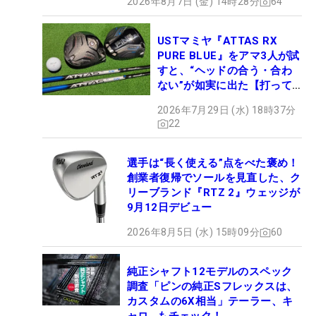
2026年8月7日 (金) 14時28分
64
USTマミヤ『ATTAS RX
PURE BLUE』をアマ3人が試
すと、“ヘッドの合う・合わ
ない”が如実に出た【打って
みた】
2026年7月29日 (水) 18時37分
22
選手は“長く使える”点をべた褒め！
創業者復帰でソールを見直した、ク
リーブランド『RTZ 2』ウェッジが
9月12日デビュー
2026年8月5日 (水) 15時09分
60
純正シャフト12モデルのスペック
調査「ピンの純正Sフレックスは、
カスタムの6X相当」テーラー、キ