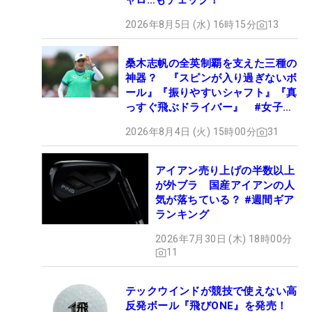
ャロ…もチェック！
2026年8月5日 (水) 16時15分
13
桑木志帆の全英制覇を支えた三種の
神器？ 『スピンが入り過ぎないボ
ール』『振りやすいシャフト』『真
っすぐ飛ぶドライバー』 #女子プ
ロセッティング
2026年8月4日 (火) 15時00分
31
アイアン売り上げの半数以上
が外ブラ 国産アイアンの人
気が落ちている？ #週間ギア
ランキング
2026年7月30日 (木) 18時00分
11
テックウインドが競技で使えない高
反発ボール『飛びONE』を発売！