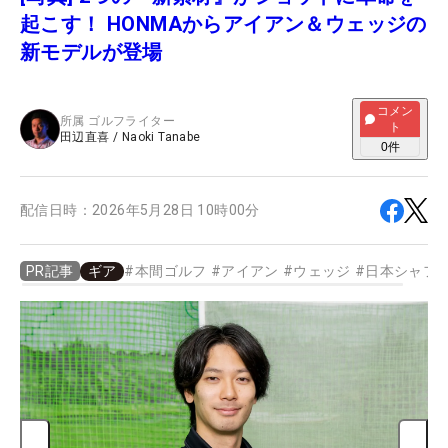
起こす！ HONMAからアイアン＆ウェッジの
新モデルが登場
コメン
所属
ゴルフライター
ト
田辺直喜
/
Naoki Tanabe
0
件
配信日時：
2026年5月28日 10時00分
ギア
#
本間ゴルフ
#
アイアン
#
ウェッジ
#
日本シャフ
PR記事