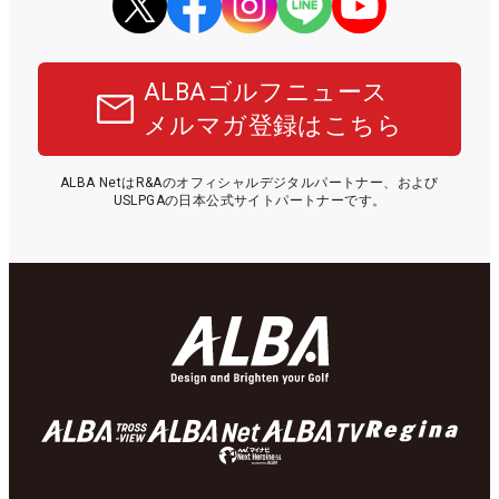
ALBAゴルフニュース
メルマガ登録はこちら
ALBA NetはR&Aのオフィシャルデジタルパートナー、および
USLPGAの日本公式サイトパートナーです。