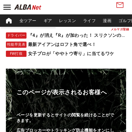
全ツアー
ギア
レッスン
ライフ
漫画
ゴルフ
メルマガ登録
『4』が消え『R』が加わった！ スリクソンの新作
ドライバー
最新アイアンはロフト角で選べ！
性能早見表
女子プロが「ややトウ寄り」に当てるワケ
FW打痕
このページが表示されるお客様へ
ページを更新するとサイトの閲覧を続けることがで
きます。
広告ブロッカーやトラッキング防止機能をオンにし