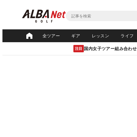
全ツアー
ギア
レッスン
ライフ
国内女子ツアー組み合わせ
注目