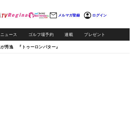
メルマガ登録
ログイン
Sニュース
ゴルフ場予約
連載
プレゼント
感が秀逸 『トゥーロンパター』