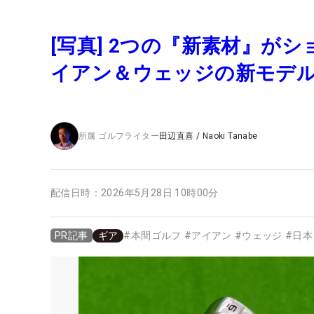
[写真] 2つの『新素材』が
イアン＆ウェッジの新モデ
所属
ゴルフライター
田辺直喜
/
Naoki Tanabe
配信日時：
2026年5月28日 10時00分
ギア
#
本間ゴルフ
#
アイアン
#
ウェッジ
#
日本
PR記事