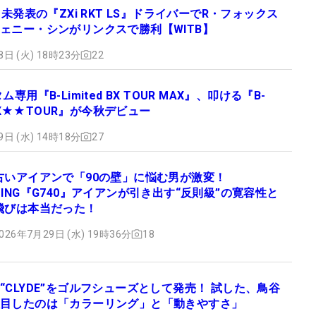
 未発表の『ZXi RKT LS』ドライバーでR・フォックス
ェニー・シンがリンクスで勝利【WITB】
8日 (火) 18時23分
22
ム専用『B-Limited BX TOUR MAX』、叩ける『B-
d BX★★TOUR』が今秋デビュー
9日 (水) 14時18分
27
古いアイアンで「90の壁」に悩む男が激変！
PING『G740』アイアンが引き出す“反則級”の寛容性と
飛びは本当だった！
026年7月29日 (水) 19時36分
18
“CLYDE”をゴルフシューズとして発売！ 試した、鳥谷
目したのは「カラーリング」と「動きやすさ」