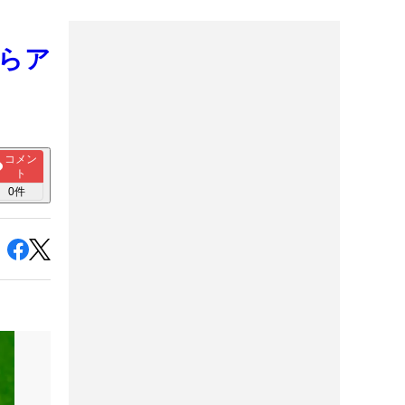
からア
コメン
ト
0
件