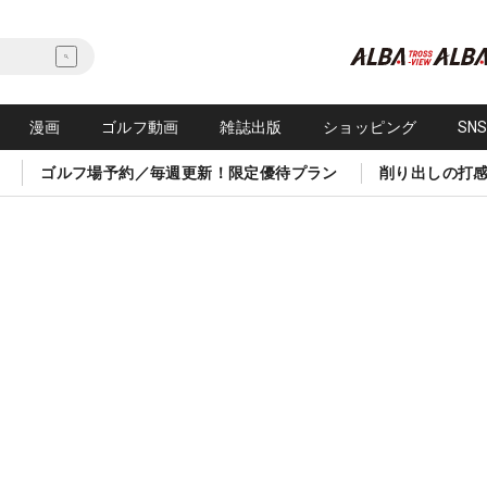
漫画
ゴルフ動画
雑誌出版
ショッピング
SN
ゴルフ場予約／毎週更新！限定優待プラン
削り出しの打