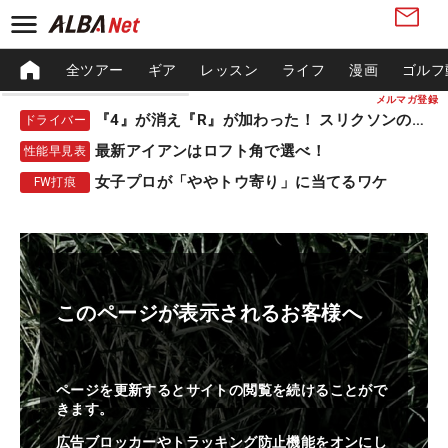
全ツアー
ギア
レッスン
ライフ
漫画
ゴルフ
メルマガ登録
『4』が消え『R』が加わった！ スリクソンの新作
ドライバー
最新アイアンはロフト角で選べ！
性能早見表
女子プロが「ややトウ寄り」に当てるワケ
FW打痕
このページが表示されるお客様へ
ページを更新するとサイトの閲覧を続けることがで
きます。
広告ブロッカーやトラッキング防止機能をオンにし