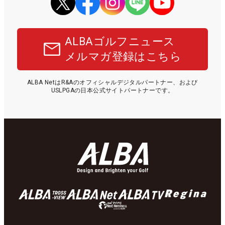
ALBAゴルフニュース
メルマガ登録はこちら
ALBA NetはR&Aのオフィシャルデジタルパートナー、および
USLPGAの日本公式サイトパートナーです。