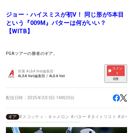
ジョー・ハイスミスが初V！ 同じ形が5本目
という『009M』パターは何がいい？
【WITB】
PGAツアーの勝者のギア。
コメン
所属
ALBA Net編集部
ト
ALBA Net編集部
/
ALBA Net
0
件
配信日時：
2025年3月3日 14時20分
ギア
#
スコッティ・キャメロン
#
パター
#
タイトリスト
#
ボー