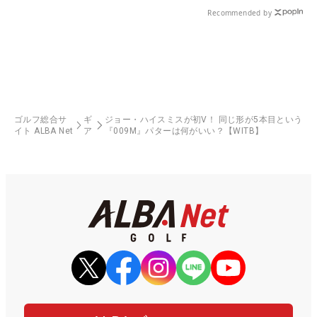
Recommended by
ゴルフ総合サ
ギ
ジョー・ハイスミスが初V！ 同じ形が5本目という
イト ALBA Net
ア
『009M』パターは何がいい？【WITB】