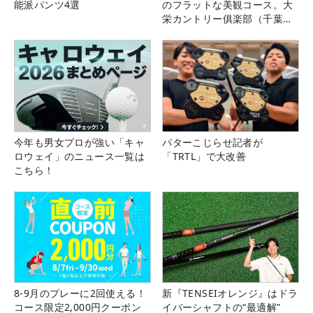
能派パンツ4選
のフラットな美観コース。大
栄カントリー俱楽部（千葉
県）
今年も男女プロが強い「キャ
パターこじらせ記者が
ロウェイ」のニュース一覧は
「TRTL」で大改善
こちら！
8-9月のプレーに2回使える！
新『TENSEIオレンジ』はドラ
コース限定2,000円クーポン
イバーシャフトの“最適解”