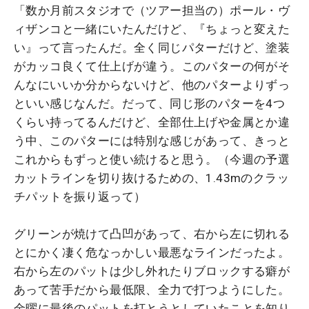
「数か月前スタジオで（ツアー担当の）ポール・ヴ
ィザンコと一緒にいたんだけど、『ちょっと変えた
い』って言ったんだ。全く同じパターだけど、塗装
がカッコ良くて仕上げが違う。このパターの何がそ
んなにいいか分からないけど、他のパターよりずっ
といい感じなんだ。だって、同じ形のパターを4つ
くらい持ってるんだけど、全部仕上げや金属とか違
う中、このパターには特別な感じがあって、きっと
これからもずっと使い続けると思う。（今週の予選
カットラインを切り抜けるための、1.43mのクラッ
チパットを振り返って）
グリーンが焼けて凸凹があって、右から左に切れる
とにかく凄く危なっかしい最悪なラインだったよ。
右から左のパットは少し外れたりブロックする癖が
あって苦手だから最低限、全力で打つようにした。
金曜に最後のパットを打とうとしていたことを知り