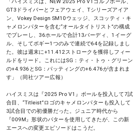
「ハイスミスは、NEW 2025 Pro V1ゴルフボール、
GT3ドライバーとフェアウェイ、Tシリーズアイア
ン、Vokey Design SM10ウェッジ、スコッティ・キ
ャメロンパターを含む“オールタイトリスト”の構成
でプレーし、36ホールで合計13バーディ、1イーグ
ル、そしてボギー1つのみで連続で64を記録しまし
た。彼は週末に+11.412ストロークを獲得しフィー
ルドをリード。これにはSG：ティ・トゥ・グリーン
の+4.936とSG：パッティングの+6.476が含まれま
す」（同社ツアー広報）
ハイスミスは『2025 Pro V1』ボールを投入して7試
合目、“Titleist”ロゴのキャメロンパターも投入して
3試合目での初優勝だった。ジュニア時代から
『009M』形状のパターを使用してきたが、この新
エースへの変更エピソードはこうだ。