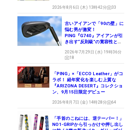
2026年8月6日 (木) 13時42分
33
古いアイアンで「90の壁」に
悩む男が激変！
PING『G740』アイアンが引
き出す“反則級”の寛容性と飛
びは本当だった！
2026年7月29日 (水) 19時36分
18
「PING」×「ECCO Leather」がコ
ラボ！ 経年変化を楽しむ上質な
『ARIZONA DESERT』コレクショ
ン、9月15日限定デビュー
2026年8月7日 (金) 14時28分
64
「手首のこねには、逆テーパー！」
NO1-GRIPから引っかけや押し出し