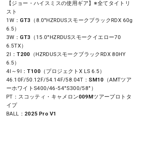
【ジョー・ハイスミスの使用ギア】※全てタイトリ
スト
1W：
GT3
（8.0°HZRDUSスモークブラックRDX 60g
6.5）
3W：
GT3
（15.0°HZRDUSスモークイエロー70
6.5TX）
2I：
T200
（HZRDUSスモークブラックRDX 80HY
6.5）
4I～9I：
T100
（プロジェクトX LS 6.5）
46.10F/50.12F/54.14F/58.04T：
SM10
（AMTツア
ーホワイトS400/46-54°S300/58°）
PT：スコッティ・キャメロン
009M
ツアープロトタ
イプ
BALL：
2025
Pro V1