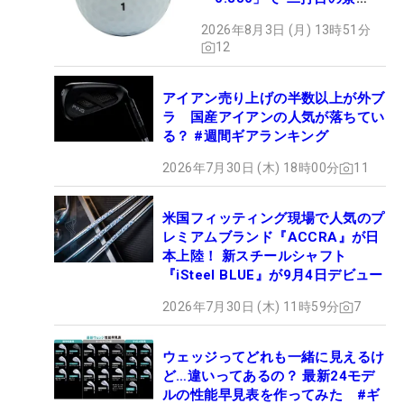
色”が劇的に変わる!?
2026年8月3日 (月) 13時51分
12
アイアン売り上げの半数以上が外ブ
ラ 国産アイアンの人気が落ちてい
る？ #週間ギアランキング
2026年7月30日 (木) 18時00分
11
米国フィッティング現場で人気のプ
レミアムブランド『ACCRA』が日
本上陸！ 新スチールシャフト
『iSteel BLUE』が9月4日デビュー
2026年7月30日 (木) 11時59分
7
ウェッジってどれも一緒に見えるけ
ど…違いってあるの？ 最新24モデ
ルの性能早見表を作ってみた #ギ