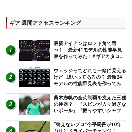
ギア 週間アクセスランキング
最新アイアンはロフト角で選
1
べ！ 最新41モデルの性能早見
表を作ってみた！#ギアカタログ
2026
ウェッジってどれも一緒に見える
2
けど…違いってあるの？ 最新24
モデルの性能早見表を作ってみ
た #ギアカタログ2026
桑木志帆の全英制覇を支えた三種
3
の神器？ 『スピンが入り過ぎな
いボール』『振りやすいシャフ
ト』『真っすぐ飛ぶドライバ
ー』 #女子プロセッティング
“替えないプロ”今平周吾が10年
4
ぶりにドライバーチェンジ！