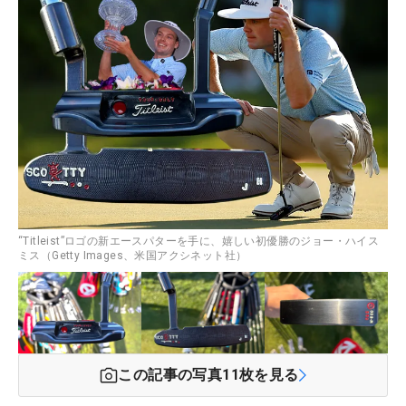
“Titleist”ロゴの新エースパターを手に、嬉しい初優勝のジョー・ハイス
ミス（Getty Images、米国アクシネット社）
この記事の写真
11
枚を見る