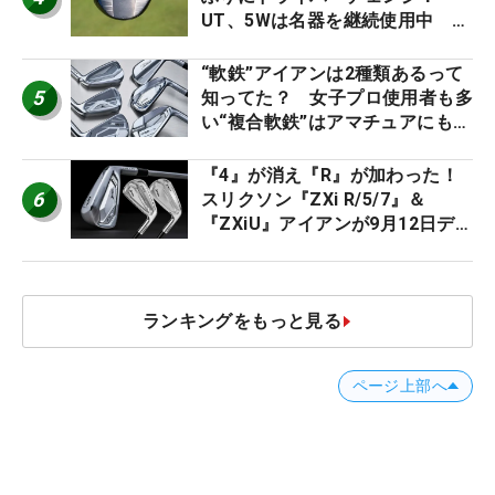
UT、5Wは名器を継続使用中 #
男子プロセッティング
“軟鉄”アイアンは2種類あるって
5
知ってた？ 女子プロ使用者も多
い“複合軟鉄”はアマチュアにもオ
ススメ！
『4』が消え『R』が加わった！
6
スリクソン『ZXi R/5/7』＆
『ZXiU』アイアンが9月12日デ
ビュー
ランキングをもっと見る
ページ上部へ