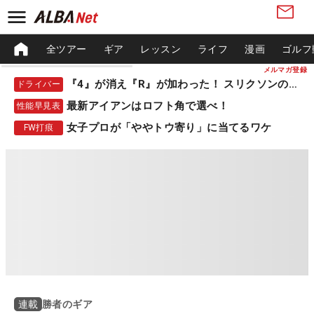
全ツアー
ギア
レッスン
ライフ
漫画
ゴルフ
メルマガ登録
『4』が消え『R』が加わった！ スリクソンの新作
ドライバー
最新アイアンはロフト角で選べ！
性能早見表
女子プロが「ややトウ寄り」に当てるワケ
FW打痕
勝者のギア
連載