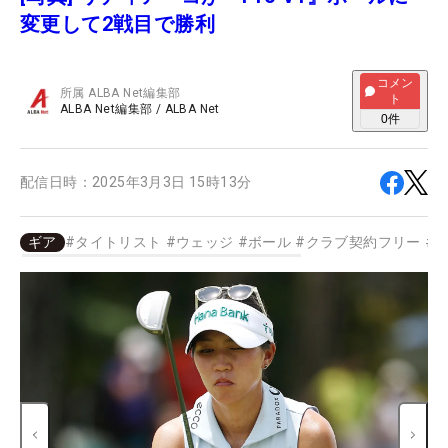
変更して2戦目で勝利
コメン
所属
ALBA Net編集部
ト
ALBA Net編集部
/
ALBA Net
0
件
配信日時：
2025年3月3日 15時13分
ギア
#
タイトリスト
#
ウェッジ
#
ボール
#
クラブ契約フリー
#