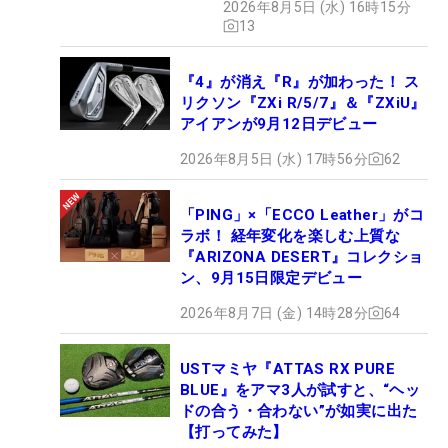
2026年8月5日 (水) 16時15分
13
『4』が消え『R』が加わった！ ス
リクソン『ZXi R/5/7』＆『ZXiU』
アイアンが9月12日デビュー
2026年8月5日 (水) 17時56分
62
「PING」×「ECCO Leather」がコ
ラボ！ 経年変化を楽しむ上質な
『ARIZONA DESERT』コレクショ
ン、9月15日限定デビュー
2026年8月7日 (金) 14時28分
64
USTマミヤ『ATTAS RX PURE
BLUE』をアマ3人が試すと、“ヘッ
ドの合う・合わない”が如実に出た
【打ってみた】