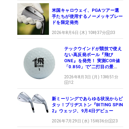
米国キャロウェイ、PGAツアー選
手たちが使用するノーメッキブレー
ドを限定発売
2026年8月6日 (木) 10時37分
33
テックウインドが競技で使え
ない高反発ボール『飛び
ONE』を発売！ 実測COR値
「0.850」で“二打目の景
色”が劇的に変わる!?
2026年8月3日 (月) 13時51分
12
新ミーリングであらゆる状況からピ
タッ！ブリヂストン『BITING SPIN
2』ウェッジ、9月4日デビュー
2026年7月29日 (水) 15時36分
23