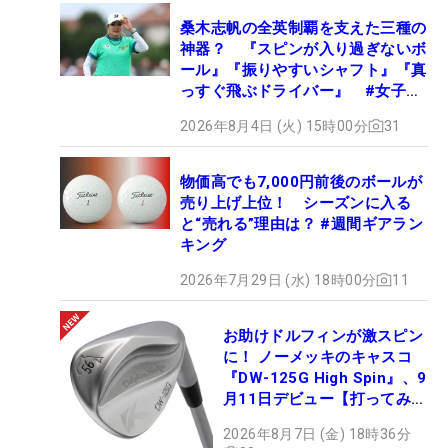
桑木志帆の全英制覇を支えた三種の
神器？ 『スピンが入り過ぎないボ
ール』『振りやすいシャフト』『真
っすぐ飛ぶドライバー』 #女子プ
ロセッティング
2026年8月4日 (火) 15時00分
31
物価高でも7,000円前後のボールが
売り上げ上位！ シーズンに入る
と“売れる”理由は？ #週間ギアラン
キング
2026年7月29日 (水) 18時00分
11
お助けドルフィンが激スピン
に！ ノーメッキのキャスコ
『DW-125G High Spin』、9
月11日デビュー【打ってみ
た】
2026年8月7日 (金) 18時36分