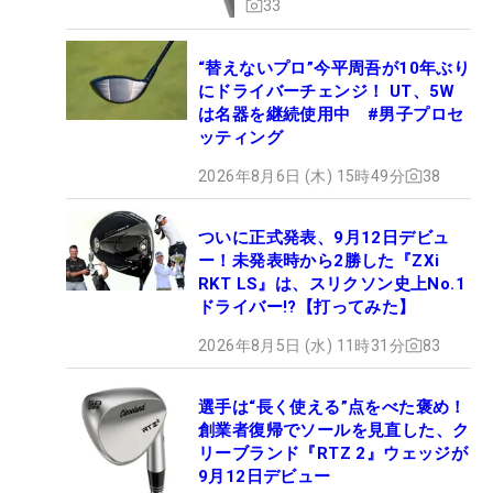
33
“替えないプロ”今平周吾が10年ぶり
にドライバーチェンジ！ UT、5W
は名器を継続使用中 #男子プロセ
ッティング
2026年8月6日 (木) 15時49分
38
ついに正式発表、9月12日デビュ
ー！未発表時から2勝した『ZXi
RKT LS』は、スリクソン史上No.1
ドライバー!?【打ってみた】
2026年8月5日 (水) 11時31分
83
選手は“長く使える”点をべた褒め！
創業者復帰でソールを見直した、ク
リーブランド『RTZ 2』ウェッジが
9月12日デビュー