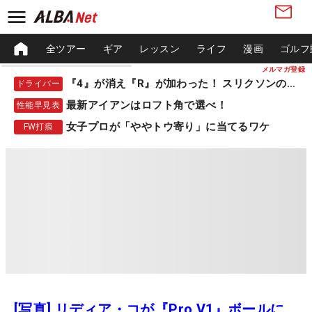
全ツアー
ギア
レッスン
ライフ
漫画
ゴルフ
メルマガ登録
『4』が消え『R』が加わった！ スリクソンの新作
ドライバー
最新アイアンはロフト角で選べ！
性能早見表
女子プロが「ややトウ寄り」に当てるワケ
FW打痕
[写真] リディア・コが『Pro V1』ボールに