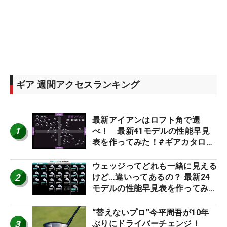
ギア 週間アクセスランキング
最新アイアンはロフト角で選
1
べ！ 最新41モデルの性能早見
表を作ってみた！#ギアカタログ
2026
ウェッジってどれも一緒に見える
2
けど…違いってあるの？ 最新24
モデルの性能早見表を作ってみ
た #ギアカタログ2026
“替えないプロ”今平周吾が10年
3
ぶりにドライバーチェンジ！