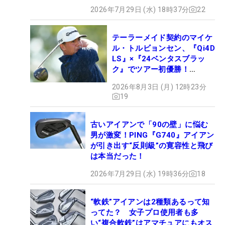
2026年7月29日 (水) 18時37分
22
テーラーメイド契約のマイケ
ル・トルビョンセン、『Qi4D
LS』×『24ベンタスブラッ
ク』でツアー初優勝！
【WITB】
2026年8月3日 (月) 12時23分
19
古いアイアンで「90の壁」に悩む
男が激変！PING『G740』アイアン
が引き出す“反則級”の寛容性と飛び
は本当だった！
2026年7月29日 (水) 19時36分
18
“軟鉄”アイアンは2種類あるって知
ってた？ 女子プロ使用者も多
い“複合軟鉄”はアマチュアにもオス