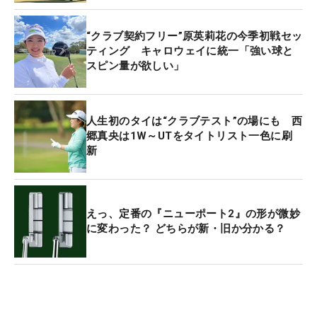
“クラブ契約フリー”原英莉花の今季初戦セッ
ティング キャロウェイに統一「強い球と
スピン量が欲しい」
人生初のタイは“クラブテスト”の場にも 西
郷真央は1W～UTをタイトリスト一色に刷
新
えっ、定番の『ニューポート2』の形が微妙
に変わった？ どちらが新・旧か分かる？