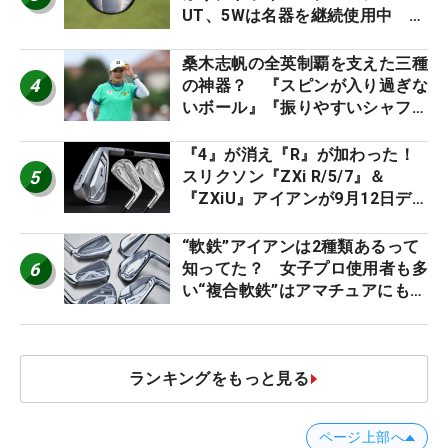
UT、5Wは名器を継続使用中 #
男子プロセッティング
桑木志帆の全英制覇を支えた三種
4
の神器？ 『スピンが入り過ぎな
いボール』『振りやすいシャフ
ト』『真っすぐ飛ぶドライバ
ー』 #女子プロセッティング
『4』が消え『R』が加わった！
5
スリクソン『ZXi R/5/7』＆
『ZXiU』アイアンが9月12日デ
ビュー
“軟鉄”アイアンは2種類あるって
6
知ってた？ 女子プロ使用者も多
い“複合軟鉄”はアマチュアにもオ
ススメ！
ランキングをもっと見る
ページ上部へ