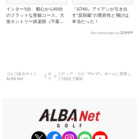
インター5分、都心から60分
『G740』アイアンが引き出
のフラットな美観コース。大
す“反則級”の寛容性と飛びは
栄カントリー俱楽部（千葉
本当だった！
県）
Recommended by
ゴルフ総合サイト
ギ
リディア・コが『Pro V1』ボールに変更し
ALBA Net
ア
て2戦目で勝利