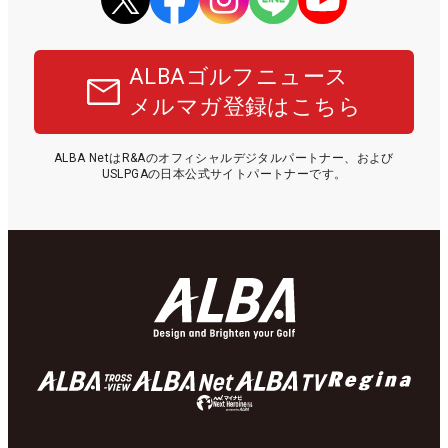
ALBAゴルフニュース
メルマガ登録はこちら
ALBA NetはR&Aのオフィシャルデジタルパートナー、および
USLPGAの日本公式サイトパートナーです。