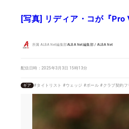
[写真] リディア・コが『Pr
所属
ALBA Net編集部
ALBA Net編集部
/
ALBA Net
配信日時：
2025年3月3日 15時13分
ギア
#
タイトリスト
#
ウェッジ
#
ボール
#
クラブ契約フ