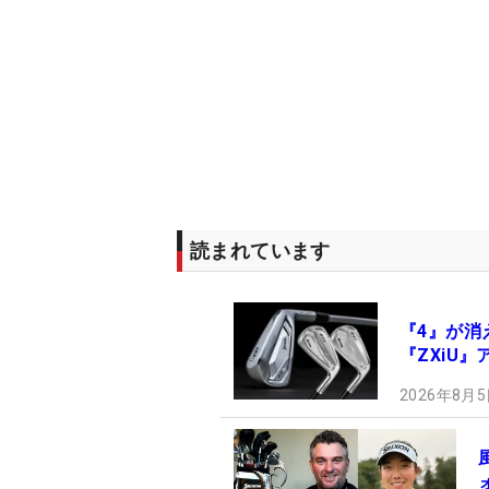
読まれています
『4』が消え
『ZXiU
2026年8月5