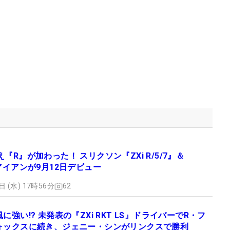
『R』が加わった！ スリクソン『ZXi R/5/7』＆
』アイアンが9月12日デビュー
日 (水) 17時56分
62
風に強い!? 未発表の『ZXi RKT LS』ドライバーでR・フ
ォックスに続き、ジェニー・シンがリンクスで勝利