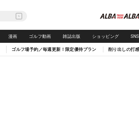
漫画
ゴルフ動画
雑誌出版
ショッピング
SN
ゴルフ場予約／毎週更新！限定優待プラン
削り出しの打