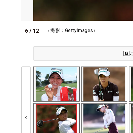
6
/
12
（撮影：GettyImages）