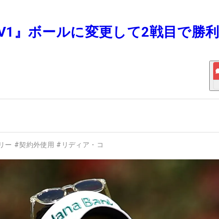
o V1』ボールに変更して2戦目で勝
リー
#
契約外使用
#
リディア・コ