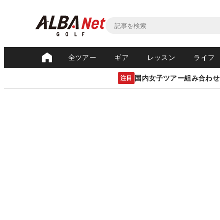
全ツアー
ギア
レッスン
ライフ
国内女子ツアー組み合わせ
注目