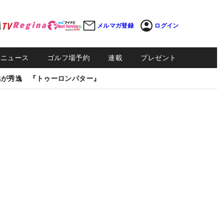
メルマガ登録
ログイン
Sニュース
ゴルフ場予約
連載
プレゼント
感が秀逸 『トゥーロンパター』