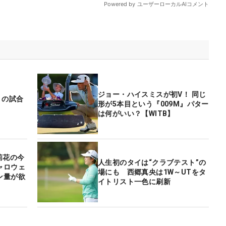
ジョー・ハイスミスが初V！ 同じ
」の試合
形が5本目という『009M』パター
は何がいい？【WITB】
莉花の今
人生初のタイは“クラブテスト”の
ャロウェ
場にも 西郷真央は1W～UTをタ
ン量が欲
イトリスト一色に刷新