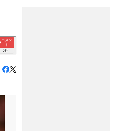
利
コメン
ト
0
件