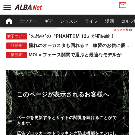
全ツアー
ギア
レッスン
ライフ
漫画
ゴルフ
メルマガ登録
“欠品中”の『PHANTOM 12』が初供給！
女子ツアー
憧れのオーガスタも回れる!? 練習のお供に優秀な一品
計測器
MOI × フェース開閉で選ぶと最適なモデルが見つかる
早見表
このページが表示されるお客様へ
ページを更新するとサイトの閲覧を続けることがで
きます。
広告ブロッカーやトラッキング防止機能をオンにし