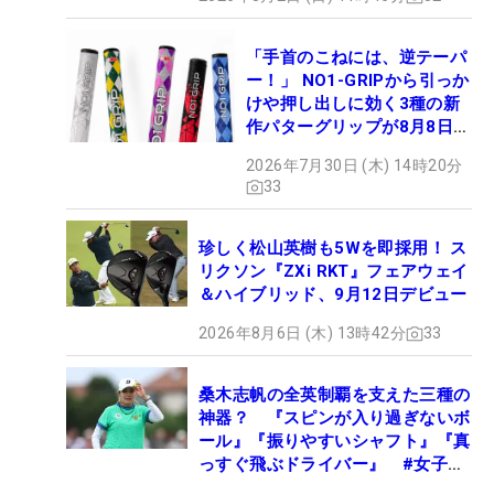
「手首のこねには、逆テーパ
ー！」 NO1-GRIPから引っか
けや押し出しに効く3種の新
作パターグリップが8月8日デ
ビュー
2026年7月30日 (木) 14時20分
33
珍しく松山英樹も5Wを即採用！ ス
リクソン『ZXi RKT』フェアウェイ
＆ハイブリッド、9月12日デビュー
2026年8月6日 (木) 13時42分
33
桑木志帆の全英制覇を支えた三種の
神器？ 『スピンが入り過ぎないボ
ール』『振りやすいシャフト』『真
っすぐ飛ぶドライバー』 #女子プ
ロセッティング