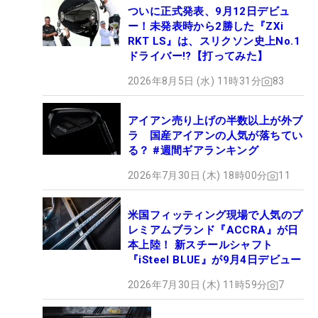
ついに正式発表、9月12日デビュ
ー！未発表時から2勝した『ZXi
RKT LS』は、スリクソン史上No.1
ドライバー!?【打ってみた】
2026年8月5日 (水) 11時31分
83
アイアン売り上げの半数以上が外ブ
ラ 国産アイアンの人気が落ちてい
る？ #週間ギアランキング
2026年7月30日 (木) 18時00分
11
米国フィッティング現場で人気のプ
レミアムブランド『ACCRA』が日
本上陸！ 新スチールシャフト
『iSteel BLUE』が9月4日デビュー
2026年7月30日 (木) 11時59分
7