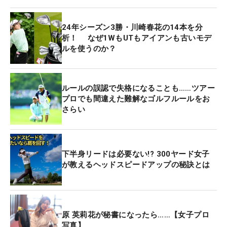
24年シーズン3勝・川崎春花の14本を分
析！ なぜ1WもUTもアイアンも古いモデ
ルを使うのか？
ルールの誤認で失格になることも……ツアー
プロでも間違えた難解なゴルフルールをお
さらい
下半身リードは必要ない!? 300ヤード女子
が教えるヘッドスピードアップの秘訣とは
原 英莉花が秘書になったら……【女子プロ
写真】