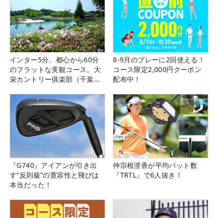
インター5分、都心から60分
8-9月のプレーに2回使える！
のフラットな美観コース。大
コース限定2,000円クーポン
栄カントリー俱楽部（千葉
配布中！
県）
『G740』アイアンが引き出
仲宗根澄香が平均パット数
す“反則級”の寛容性と飛びは
『TRTL』で6人抜き！
本当だった！