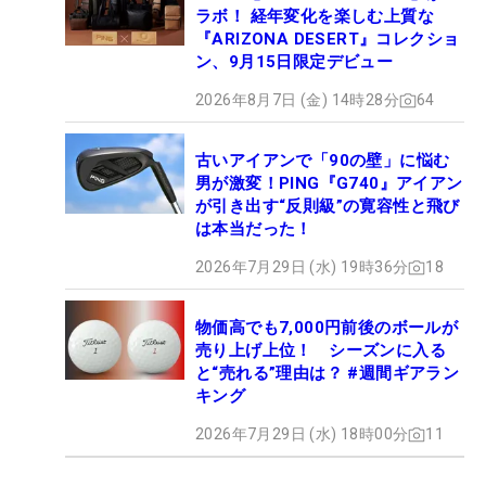
ラボ！ 経年変化を楽しむ上質な
『ARIZONA DESERT』コレクショ
ン、9月15日限定デビュー
2026年8月7日 (金) 14時28分
64
古いアイアンで「90の壁」に悩む
男が激変！PING『G740』アイアン
が引き出す“反則級”の寛容性と飛び
は本当だった！
2026年7月29日 (水) 19時36分
18
物価高でも7,000円前後のボールが
売り上げ上位！ シーズンに入る
と“売れる”理由は？ #週間ギアラン
キング
2026年7月29日 (水) 18時00分
11