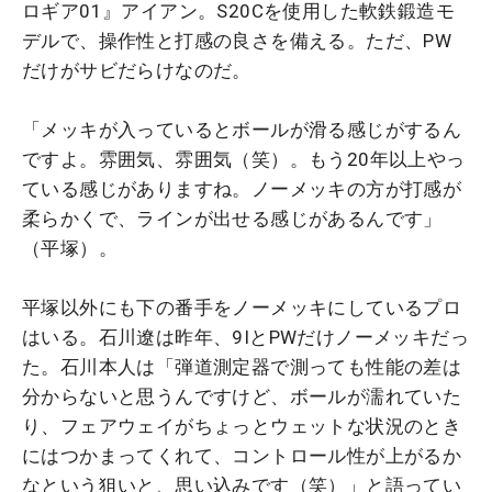
ロギア01』アイアン。S20Cを使用した軟鉄鍛造モ
デルで、操作性と打感の良さを備える。ただ、PW
だけがサビだらけなのだ。
「メッキが入っているとボールが滑る感じがするん
ですよ。雰囲気、雰囲気（笑）。もう20年以上やっ
ている感じがありますね。ノーメッキの方が打感が
柔らかくで、ラインが出せる感じがあるんです」
（平塚）。
平塚以外にも下の番手をノーメッキにしているプロ
はいる。石川遼は昨年、9IとPWだけノーメッキだっ
た。石川本人は「
弾道測定器で測っても性能の差は
分からないと思うんですけど、ボールが濡れていた
り、フェアウェイがちょっとウェットな状況のとき
にはつかまってくれて、コントロール性が上がるか
なという狙いと、思い込みです（笑）
」と語ってい