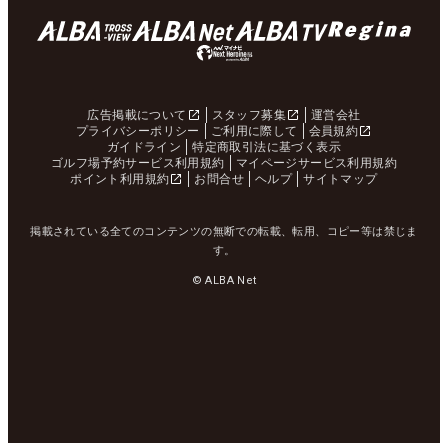
広告掲載について
スタッフ募集
運営会社
プライバシーポリシー
ご利用に際して
会員規約
ガイドライン
特定商取引法に基づく表示
ゴルフ場予約サービス利用規約
マイページサービス利用規約
ポイント利用規約
お問合せ
ヘルプ
サイトマップ
掲載されている全てのコンテンツの無断での転載、転用、コピー等は禁じま
す。
© ALBA Net