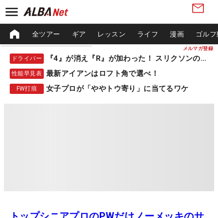
全ツアー
ギア
レッスン
ライフ
漫画
ゴルフ
メルマガ登録
『4』が消え『R』が加わった！ スリクソンの新作
ドライバー
最新アイアンはロフト角で選べ！
性能早見表
女子プロが「ややトウ寄り」に当てるワケ
FW打痕
トップシニアプロのPWだけノーメッキのサ