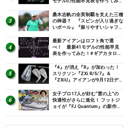
モデルの性能早見表を作ってみ
た #ギアカタログ2026
桑木志帆の全英制覇を支えた三種
3
の神器？ 『スピンが入り過ぎな
いボール』『振りやすいシャフ
ト』『真っすぐ飛ぶドライバ
ー』 #女子プロセッティング
最新アイアンはロフト角で選
4
べ！ 最新41モデルの性能早見
表を作ってみた！#ギアカタログ
2026
『4』が消え『R』が加わった！
5
スリクソン『ZXi R/5/7』＆
『ZXiU』アイアンが9月12日デ
ビュー
女子プロ17人が好む“雲の上”の
6
快適性がさらに進化！ フットジ
ョイが『FJ Quantum』の新作を
発表、8月7日デビュー