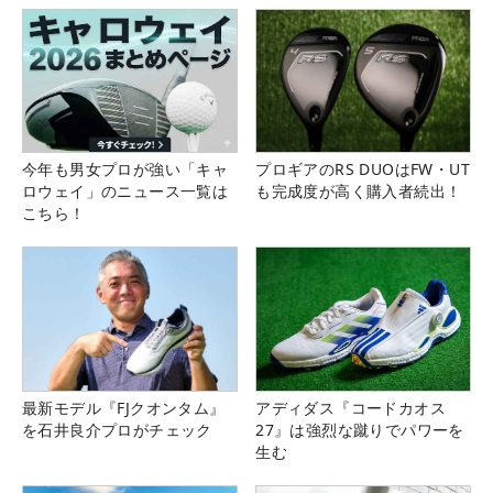
今年も男女プロが強い「キャ
プロギアのRS DUOはFW・UT
ロウェイ」のニュース一覧は
も完成度が高く購入者続出！
こちら！
最新モデル『FJクオンタム』
アディダス『コードカオス
を石井良介プロがチェック
27』は強烈な蹴りでパワーを
生む