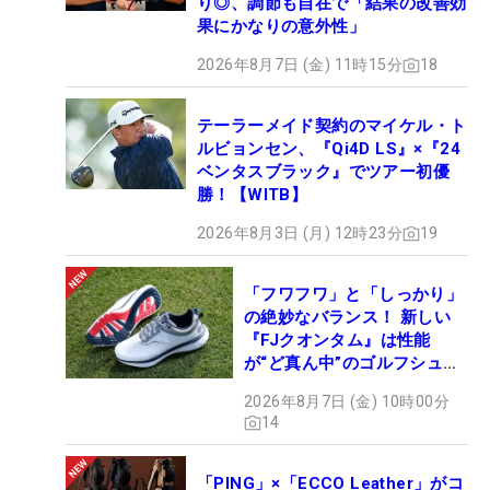
り◎、調節も自在で「結果の改善効
果にかなりの意外性」
2026年8月7日 (金) 11時15分
18
テーラーメイド契約のマイケル・ト
ルビョンセン、『Qi4D LS』×『24
ベンタスブラック』でツアー初優
勝！【WITB】
2026年8月3日 (月) 12時23分
19
「フワフワ」と「しっかり」
の絶妙なバランス！ 新しい
『FJクオンタム』は性能
が“ど真ん中”のゴルフシュー
ズだった
2026年8月7日 (金) 10時00分
14
「PING」×「ECCO Leather」がコ