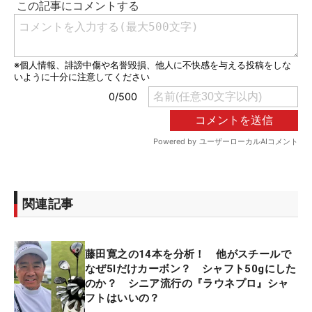
関連記事
藤田寛之の14本を分析！ 他がスチールで
なぜ5Iだけカーボン？ シャフト50gにした
のか？ シニア流行の『ラウネプロ』シャ
フトはいいの？