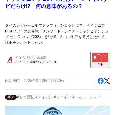
ビだらけ!? 何の意味があるの？
タイのレガシーゴルフクラブ（バンコク）にて、タイシニア
PGAツアーの開幕戦「サンワード・シニア・チャンピオンシッ
プ セキワ カップ2025」が開催。面白いギアを発見したので、
詳細をレポートしたい。
コメン
所属
ALBA Net編集部
ト
ALBA Net編集部
/
ALBA Net
0
件
配信日時：
2025年3月3日 09時00分
ギア
#
倉本昌弘
#
アイアン
#
プロギア
#
トゥルーテンパー