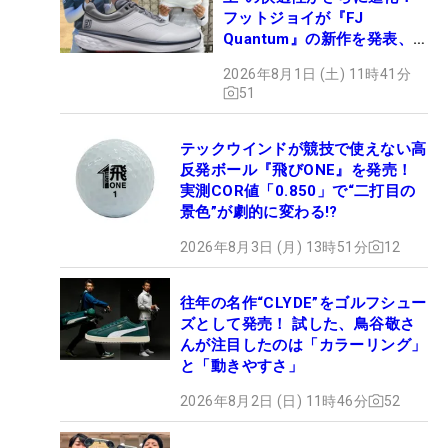
フットジョイが『FJ
Quantum』の新作を発表、8
月7日デビュー
2026年8月1日 (土) 11時41分
51
テックウインドが競技で使えない高
反発ボール『飛びONE』を発売！
実測COR値「0.850」で“二打目の
景色”が劇的に変わる!?
2026年8月3日 (月) 13時51分
12
往年の名作“CLYDE”をゴルフシュー
ズとして発売！ 試した、鳥谷敬さ
んが注目したのは「カラーリング」
と「動きやすさ」
2026年8月2日 (日) 11時46分
52