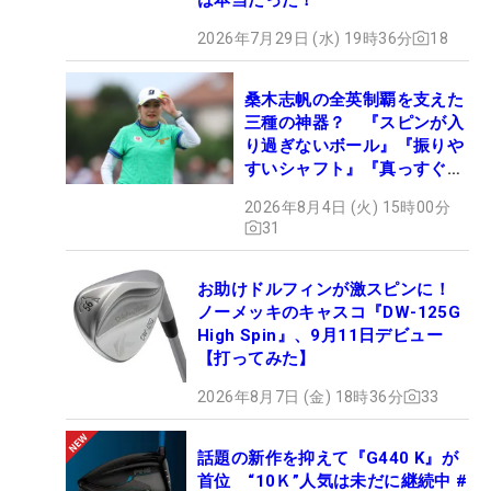
2026年7月29日 (水) 19時36分
18
桑木志帆の全英制覇を支えた
三種の神器？ 『スピンが入
り過ぎないボール』『振りや
すいシャフト』『真っすぐ飛
ぶドライバー』 #女子プロ
2026年8月4日 (火) 15時00分
セッティング
31
お助けドルフィンが激スピンに！
ノーメッキのキャスコ『DW-125G
High Spin』、9月11日デビュー
【打ってみた】
2026年8月7日 (金) 18時36分
33
話題の新作を抑えて『G440 K』が
首位 “10Ｋ”人気は未だに継続中 #