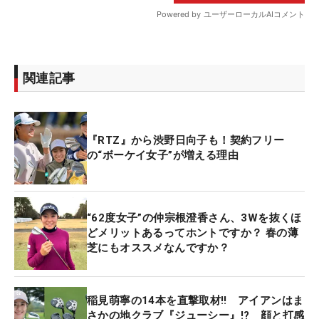
関連記事
『RTZ』から渋野日向子も！契約フリー
の“ボーケイ女子”が増える理由
“62度女子”の仲宗根澄香さん、3Wを抜くほ
どメリットあるってホントですか？ 春の薄
芝にもオススメなんですか？
稲見萌寧の14本を直撃取材‼ アイアンはま
さかの地クラブ『ジューシー』!? 顔と打感