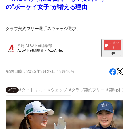
の“ボーケイ女子”が増える理由
クラブ契約フリー選手のウェッジ選び。
コメン
所属
ALBA Net編集部
ト
ALBA Net編集部
/
ALBA Net
0
件
配信日時：
2025年3月22日 13時10分
ギア
#
タイトリスト
#
ウェッジ
#
クラブ契約フリー
#
契約外使