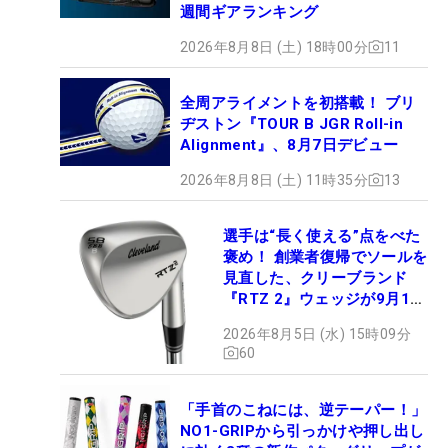
週間ギアランキング
2026年8月8日 (土) 18時00分
11
全周アライメントを初搭載！ ブリ
ヂストン『TOUR B JGR Roll-in
Alignment』、8月7日デビュー
2026年8月8日 (土) 11時35分
13
選手は“長く使える”点をべた
褒め！ 創業者復帰でソールを
見直した、クリーブランド
『RTZ 2』ウェッジが9月12
日デビュー
2026年8月5日 (水) 15時09分
60
「手首のこねには、逆テーパー！」
NO1-GRIPから引っかけや押し出し