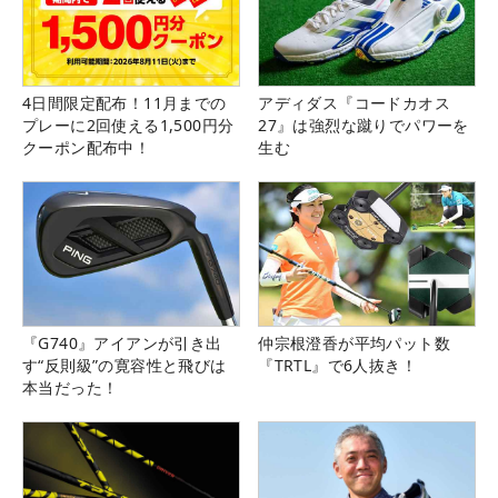
4日間限定配布！11月までの
アディダス『コードカオス
プレーに2回使える1,500円分
27』は強烈な蹴りでパワーを
クーポン配布中！
生む
『G740』アイアンが引き出
仲宗根澄香が平均パット数
す“反則級”の寛容性と飛びは
『TRTL』で6人抜き！
本当だった！