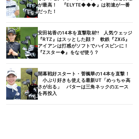
が最高！ 『ELYTE◆◆◆』は初速が一番
だった！
安田祐香の14本を直撃取材!! 人気ウェッジ
『RTZ』はスッとした顔？ 軟鉄『ZXi5』
アイアンは打感がソフトでハイスピンに！
『Zスター◆』をなぜ使う？
開幕戦好スタート・菅楓華の14本を直撃！
小ぶり好きも使える最新UT「めっちゃ高
さが出る」 パターは三角ネックのエース
を再投入