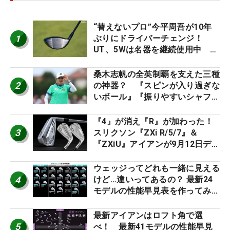
“替えないプロ”今平周吾が10年
1
ぶりにドライバーチェンジ！
UT、5Wは名器を継続使用中 #
男子プロセッティング
桑木志帆の全英制覇を支えた三種
2
の神器？ 『スピンが入り過ぎな
いボール』『振りやすいシャフ
ト』『真っすぐ飛ぶドライバ
ー』 #女子プロセッティング
『4』が消え『R』が加わった！
3
スリクソン『ZXi R/5/7』＆
『ZXiU』アイアンが9月12日デ
ビュー
ウェッジってどれも一緒に見える
4
けど…違いってあるの？ 最新24
モデルの性能早見表を作ってみ
た #ギアカタログ2026
最新アイアンはロフト角で選
5
べ！ 最新41モデルの性能早見