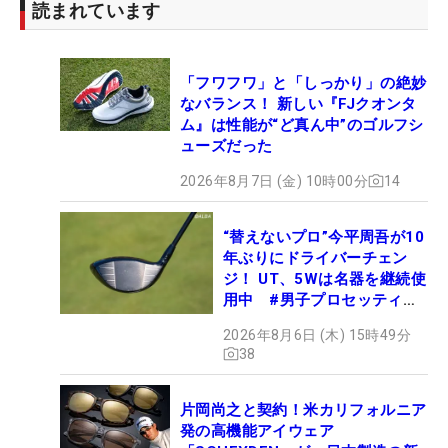
読まれています
「フワフワ」と「しっかり」の絶妙
なバランス！ 新しい『FJクオンタ
ム』は性能が“ど真ん中”のゴルフシ
ューズだった
2026年8月7日 (金) 10時00分
14
“替えないプロ”今平周吾が10
年ぶりにドライバーチェン
ジ！ UT、5Wは名器を継続使
用中 #男子プロセッティン
グ
2026年8月6日 (木) 15時49分
38
片岡尚之と契約！米カリフォルニア
発の高機能アイウェア