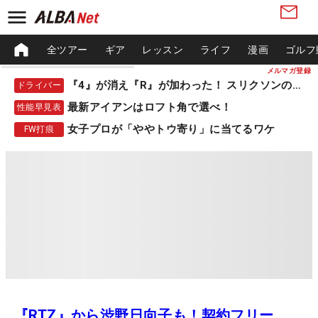
全ツアー
ギア
レッスン
ライフ
漫画
ゴルフ
メルマガ登録
『4』が消え『R』が加わった！ スリクソンの新作
ドライバー
最新アイアンはロフト角で選べ！
性能早見表
女子プロが「ややトウ寄り」に当てるワケ
FW打痕
『RTZ』から渋野日向子も！契約フリー