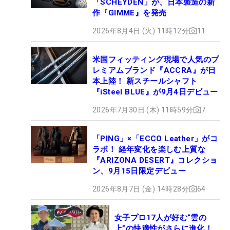
「SCHEYDEN」が、日本製造の新
作『GIMME』を発売
2026年8月4日 (火) 11時12分
11
米国フィッティング現場で人気のプ
レミアムブランド『ACCRA』が日
本上陸！ 新スチールシャフト
『iSteel BLUE』が9月4日デビュー
2026年7月30日 (木) 11時59分
7
「PING」×「ECCO Leather」がコ
ラボ！ 経年変化を楽しむ上質な
『ARIZONA DESERT』コレクショ
ン、9月15日限定デビュー
2026年8月7日 (金) 14時28分
64
女子プロ17人が好む“雲の
上”の快適性がさらに進化！