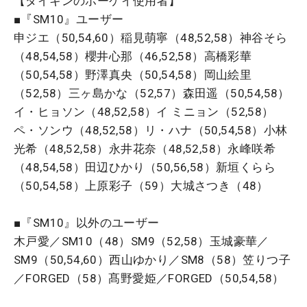
【ダイキンのボーケイ使用者】
■『SM10』ユーザー
申ジエ（50,54,60）稲見萌寧（48,52,58）神谷そら
（48,54,58）櫻井心那（46,52,58）高橋彩華
（50,54,58）野澤真央（50,54,58）岡山絵里
（52,58）三ヶ島かな（52,57）森田遥（50,54,58）
イ・ヒョソン（48,52,58）イ ミニョン（52,58）
ペ・ソンウ（48,52,58）リ・ハナ（50,54,58）小林
光希（48,52,58）永井花奈（48,52,58）永峰咲希
（48,54,58）田辺ひかり（50,56,58）新垣くらら
（50,54,58）上原彩子（59）大城さつき（48）
■『SM10』以外のユーザー
木戸愛／SM10（48）SM9（52,58）玉城豪華／
SM9（50,54,60）西山ゆかり／SM8（58）笠りつ子
／FORGED（58）髙野愛姫／FORGED（50,54,58）